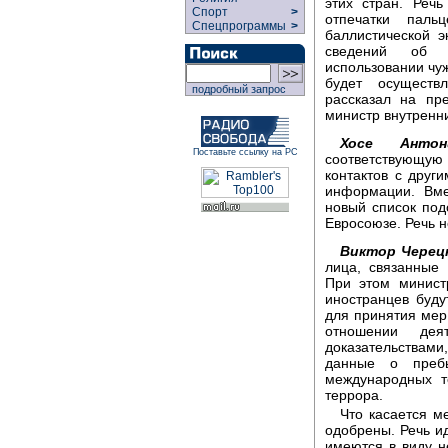
этих стран. Речь
Спорт
>
отпечатки паль
Спецпрограммы
>
баллистической э
сведений об и
использовании чуж
будет осуществ
подробный запрос
рассказал на пр
министр внутренн
Хосе Антон
Поставьте ссылку на РС
соответствующу
контактов с друг
информации. Вме
новый список под
Евросоюзе. Речь н
Виктор Черец
лица, связанные
При этом минист
иностранцев буд
для принятия мер 
отношении дея
доказательствами
данные о преб
международных т
террора.
Что касается м
одобрены. Речь и
имеются в виду н