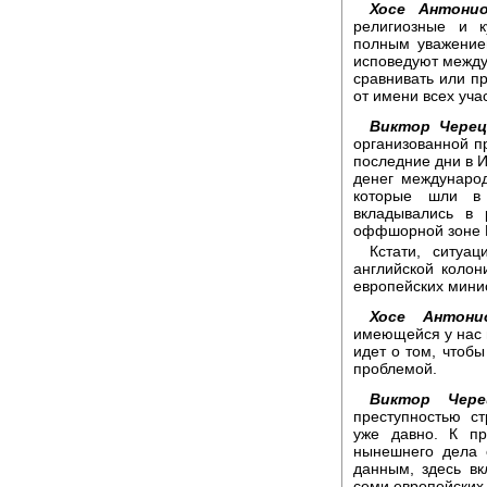
Хосе Антони
религиозные и к
полным уважение
исповедуют между
сравнивать или п
от имени всех уча
Виктор Черец
организованной пр
последние дни в 
денег междунаро
которые шли в 
вкладывались в 
оффшорной зоне 
Кстати, ситуа
английской коло
европейских мини
Хосе Антони
имеющейся у нас 
идет о том, чтоб
проблемой.
Виктор Чере
преступностью с
уже давно. К пр
нынешнего дела 
данным, здесь вк
семи европейских 