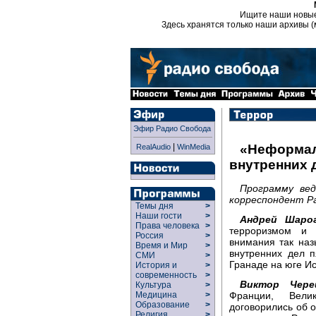
Ищите наши новы
Здесь хранятся только наши архивы (
Эфир Радио Свобода
|
«Неформал
RealAudio
WinMedia
внутренних 
Программу ве
корреспондент Р
Темы дня
>
Наши гости
>
Андрей Шарог
Права человека
>
терроризмом и 
Россия
>
внимания так на
Время и Мир
>
внутренних дел п
СМИ
>
Гранаде на юге И
История и
>
современность
>
Виктор Чере
Культура
>
Франции, Вели
Медицина
>
Образование
>
договорились об
Религия
>