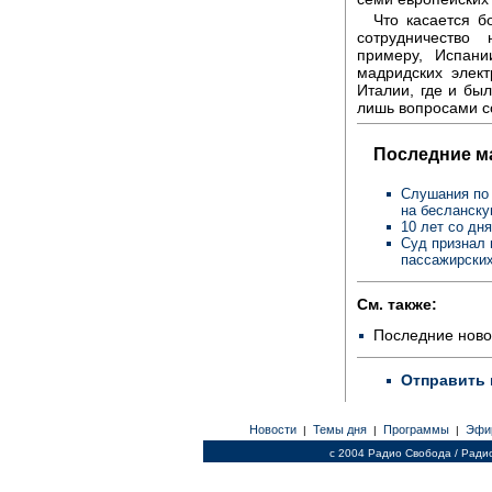
Что касается б
сотрудничество 
примеру, Испани
мадридских элек
Италии, где и был
лишь вопросами с
Последние м
Слушания по 
на бесланск
10 лет со дн
Суд признал 
пассажирских
См. также:
Последние ново
Отправить 
Новости
Темы дня
Программы
Эфи
|
|
|
c 2004 Радио Свобода / Ради