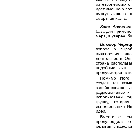
из европейских с
идет именно о по
смогут лишь в т
смертная казнь.
Хосе Антонио
база для примене
мера, я уверен, б
Виктор Черец
вопрос о выраб
выдворения ино
деятельности. Одн
страна располага
подобных лиц. 
предусмотрен в но
Помимо этого,
создать так наз
задействована 
радиоактивных и 
использованы т
группу, котора
использования И
идей.
Вместе с тем
предупредили о
религии, с идеоло