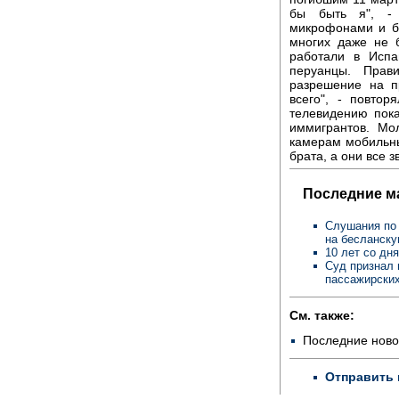
бы быть я", -
микрофонами и б
многих даже не 
работали в Испа
перуанцы. Прав
разрешение на п
всего", - повтор
телевидению пок
иммигрантов. Мо
камерам мобильный
брата, а они все з
Последние м
Слушания по 
на бесланск
10 лет со дн
Суд признал 
пассажирских
См. также:
Последние ново
Отправить 