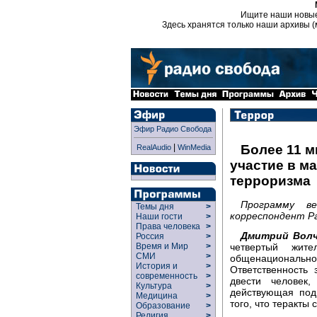
Ищите наши новы
Здесь хранятся только наши архивы (
Эфир Радио Свобода
|
Более 11 
RealAudio
WinMedia
участие в м
терроризма
Программу в
Темы дня
>
корреспондент Ра
Наши гости
>
Права человека
>
Дмитрий Волч
Россия
>
четвертый жит
Время и Мир
>
СМИ
>
общенациональн
История и
>
Ответственность 
современность
>
двести человек,
Культура
>
действующая под
Медицина
>
того, что теракты
Образование
>
Религия
>