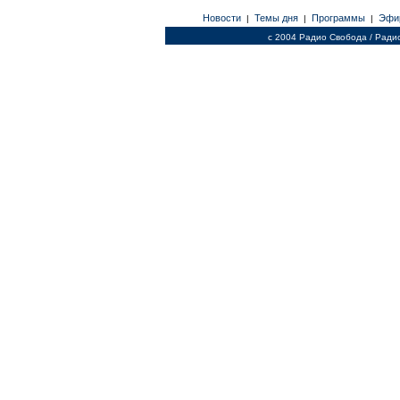
Новости
Темы дня
Программы
Эфи
|
|
|
c 2004 Радио Свобода / Ради