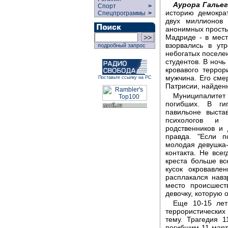
Аурора Гальег
Спорт
>
историю демокра
Спецпрограммы
>
двух миллионов 
анонимных простых
Мадриде - в мес
взорвались в ут
подробный запрос
небогатых поселен
студентов. В ночь
кровавого террор
мужчина. Его сме
Поставьте ссылку на РС
Патрисии, найден
Муниципалитет
погибших. В ги
павильоне выста
психологов и 
родственников и
правда. "Если п
молодая девушка-
контакта. Не всег
креста больше вс
кусок окровавле
расплакался нав
место происшест
девочку, которую 
Еще 10-15 лет
террористических
тему. Трагедия 
погибшим 11 март