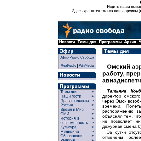
Ищите наши новы
Здесь хранятся только наши архивы (
Эфир Радио Свобода
|
Омский аэ
RealAudio
WinMedia
работу, пре
авиадиспет
Татьяна Конд
Темы дня
>
директор омског
Наши гости
>
через Омск возоб
Права человека
>
Россия
>
времени. Поле
Время и Мир
>
распоряжению за
СМИ
>
объяснял тем, чт
История и
>
не позволяет ни
современность
>
дежурная смена б
Культура
>
Медицина
>
За сутки отсу
Образование
>
отменены боле
Религия
>