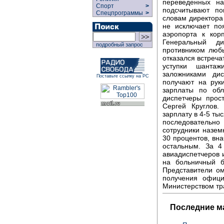
переведенных на
Спорт
>
подсчитывают п
Спецпрограммы
>
словам директора
не исключает по
аэропорта к кор
Генеральный ди
подробный запрос
противником люб
отказался встреча
уступки шантаж
заложниками ди
Поставьте ссылку на РС
получают на рук
зарплаты по обл
диспетчеры прос
Сергей Круглов.
зарплату в 4-5 ты
последовательн
сотрудники назе
30 процентов, вн
остальным. За 4
авиадиспетчеров 
на больничный б
Представители ом
получения офици
Министерством тр
Последние м