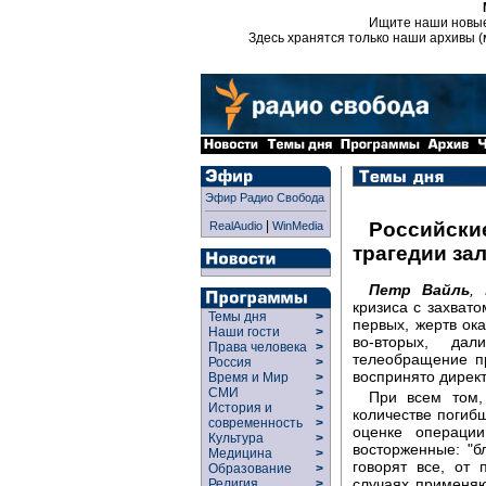
Ищите наши новы
Здесь хранятся только наши архивы (
Эфир Радио Свобода
|
Российски
RealAudio
WinMedia
трагедии за
Петр Вайль
, 
кризиса с захвато
Темы дня
>
первых, жертв ок
Наши гости
>
во-вторых, да
Права человека
>
телеобращение пр
Россия
>
воспринято директ
Время и Мир
>
СМИ
>
При всем том,
История и
>
количестве погиб
современность
>
оценке операци
Культура
>
восторженные: "бл
Медицина
>
говорят все, от
Образование
>
случаях применяют
Религия
>