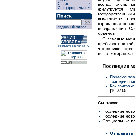
Спорт
>
всегда, очень м
Спецпрограммы
>
фильтруется г
государственными
вычленяется пох
отравления невин
подробный запрос
поздравления. Сл
орденов.
С печалью можн
пребывает на той 
Поставьте ссылку на РС
что великая стран
не та, которая ка
Последние м
Парламентска
трагедии пла
Как почтовые
[10-02-05]
См. также:
Последние ново
Последние ново
Специальные п
Отправить 