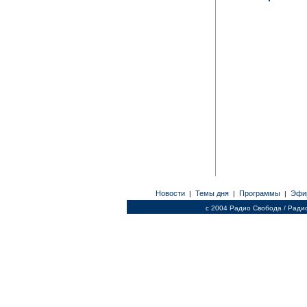
Новости
Темы дня
Программы
Эфи
|
|
|
c 2004 Радио Свобода / Ради