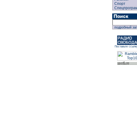
Спорт
Спецпрогра
подробный за
Поставьте ссылк