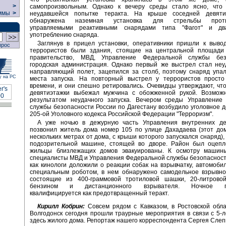
>
самопроизвольным. Однако к вечеру среды стало ясно, что
ммы
>
неудавшейся попытке теракта. На крыше соседней девяти
обнаружена наземная установка для стрельбы проти
управляемыми реактивными снарядами типа "Фагот" и дв
употреблению снаряда.
Заглянув в прицел установки, оперативники пришли к вывод
прос
террористов были здания, стоящие на центральной площади
правительство, МВД, Управление Федеральной службы без
городская администрация. Однако первый же выстрел стал неу
направляющий полет, зацепился за столб, поэтому снаряд упа
у на РС
места запуска. На повторный выстрел у террористов просто
времени, и они спешно ретировались. Очевидцы утверждают, чт
девятиэтажки выбежал мужчина с обожженной рукой. Возможн
результатом неудачного запуска. Вечером среды Управление
службы безопасности России по Дагестану возбудило уголовное д
205-ой Уголовного кодекса Российской Федерации "Терроризм".
А уже ночью в дежурную часть Управления внутренних д
позвонил житель дома номер 105 по улице Дахадаева (этот до
нескольких метрах от дома, с крыши которого запускался снаряд),
подозрительной машине, стоящей во дворе. Район был оцепл
жильцы близлежащих домов эвакуированы. К осмотру машин
специалисты МВД и Управления Федеральной службы безопасности
как кинологи доложили о реакции собак на взрывчатку, автомоби
специальным роботом, в нем обнаружено самодельное взрывное
состоящие из 400-граммовой тротиловой шашки, 20-литрово
бензином и дистанционного взрывателя. Ночное пр
квалифицируется как предотвращенный теракт.
Кирилл Кобрин:
Совсем рядом с Кавказом, в Ростовской обла
Волгодонск сегодня прошли траурные мероприятия в связи с 5-
здесь жилого дома. Репортаж нашего корреспондента Сергея Слеп