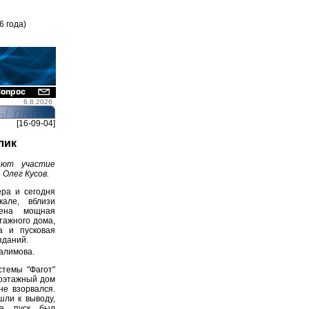
6 года)
6.8.2026
[16-09-04]
лик
ают участие
Олег Кусов.
ера и сегодня
але, вблизи
жена мощная
тажного дома,
а и пусковая
зданий.
алимова.
темы "Фагот"
ноэтажный дом
не взорвался.
ли к выводу,
 а пуск был