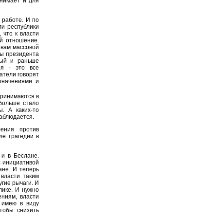
нимает и для
 работе. И по
ли республики
 что к власти
й отношение.
твам массовой
бы президента
рый и раньше
ия - это все
атели говорят
значениями и
принимаются в
 больше стало
. А каких-то
наблюдается.
ления против
ле трагедии в
 и в Беслане.
с инициативой
ане. И теперь
 власти таким
гие рычаги. И
лике. И нужно
ниям, власти
 имею в виду
тобы снизить