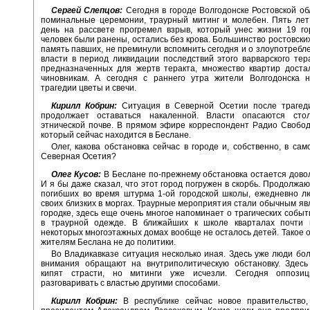
Сергей Слепцов:
Сегодня в городе Волгодонске Ростовской о
поминальные церемонии, траурный митинг и молебен. Пять лет
день на рассвете прогремел взрыв, который унес жизни 19 го
человек были ранены, остались без крова. Большинство ростовских
память павших, не преминули вспомнить сегодня и о злоупотребл
власти в период ликвидации последствий этого варварского тера
предназначенных для жертв теракта, множество квартир доста
чиновникам. А сегодня с раннего утра жители Волгодонска н
трагедии цветы и свечи.
Кирилл Кобрин:
Ситуация в Северной Осетии после трагед
продолжает оставаться накаленной. Власти опасаются сто
этнической почве. В прямом эфире корреспондент Радио Свобод
который сейчас находится в Беслане.
Олег, какова обстановка сейчас в городе и, собственно, в сам
Северная Осетия?
Олег Кусов:
В Беслане по-прежнему обстановка остается дово
И я бы даже сказал, что этот город погружен в скорбь. Продолжа
погибших во время штурма 1-ой городской школы, ежедневно л
своих близких в моргах. Траурные мероприятия стали обычным яв
городке, здесь еще очень многое напоминает о трагических собы
в траурной одежде. В ближайших к школе кварталах почти 
некоторых многоэтажных домах вообще не осталось детей. Такое 
жителям Беслана не до политики.
Во Владикавказе ситуация несколько иная. Здесь уже люди бол
внимания обращают на внутриполитическую обстановку. Здесь
кипят страсти, но митинги уже исчезли. Сегодня оппози
разговаривать с властью другими способами.
Кирилл Кобрин:
В республике сейчас новое правительство,