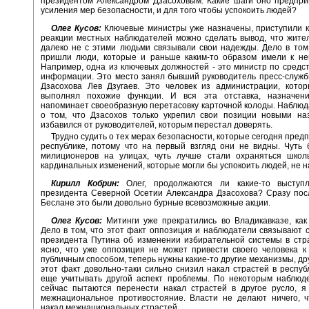
президентом Александром Дзасоховым. Какие шаги оно предпри
усиления мер безопасности, и для того чтобы успокоить людей?
Олег Кусов:
Ключевые министры уже назначены, приступили к
реакции местных наблюдателей можно сделать вывод, что жите
далеко не с этими людьми связывали свои надежды. Дело в том,
пришли люди, которые и раньше каким-то образом имели к не
Например, одна из ключевых должностей - это министр по средс
информации. Это место занял бывший руководитель пресс-служ
Дзасохова Лев Дзугаев. Это человек из администрации, кото
выполнял похожие функции. И вся эта отставка, назначен
напоминает своеобразную перетасовку карточной колоды. Наблюд
о том, что Дзасохов только укрепил свои позиции новыми на
избавился от руководителей, которым перестал доверять.
Трудно судить о тех мерах безопасности, которые сегодня пред
республике, потому что на первый взгляд они не видны. Чуть
милиционеров на улицах, чуть лучше стали охраняться школы
кардинальных изменений, которые могли бы успокоить людей, не 
Кирилл Кобрин:
Олег, продолжаются ли какие-то выступ
президента Северной Осетии Александра Дзасохова? Сразу пос
Беслане это были довольно бурные всевозможные акции.
Олег Кусов:
Митинги уже прекратились во Владикавказе, как
Дело в том, что этот факт оппозиция и наблюдатели связывают 
президента Путина об изменении избирательной системы в стр
ясно, что уже оппозиция не может привести своего человека к
публичным способом, теперь нужны какие-то другие механизмы, дру
этот факт довольно-таки сильно снизил накал страстей в респуб
еще учитывать другой аспект проблемы. По некоторым наблюде
сейчас пытаются перенести накал страстей в другое русло, я
межнациональное противостояние. Власти не делают ничего, ч
накал межнациональных страстей.