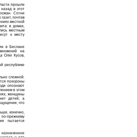
бласти прошли
 назад в этот
рожан. Сотни
 газет, почтив
ениях местной
кта: в домах,
лись местным
есут к месту
ии в Беслане
лкновений на
а Олег Кусов,
ой республике
льно сложной.
ются похороны
юди опознают
лением в этом
тиях, женщины
нет детей, а
ощущение, что
ьше, конечно,
 по-прежнему
ция пытается
 назначенное