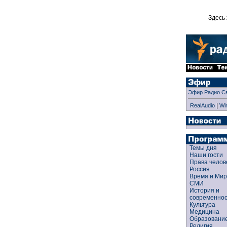
Здесь 
Эфир Радио С
|
RealAudio
Wi
Темы дня
Наши гости
Права чело
Россия
Время и Ми
СМИ
История и
современно
Культура
Медицина
Образован
Религия