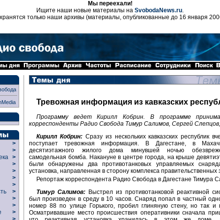
Мы переехали!
Ищите наши новые материалы на
SvobodaNews.ru
.
хранятся только наши архивы (материалы, опубликованные до 16 января 200
вобода
Тревожная информация из кавказских респуб
nMedia
Программу ведет Кирилл Кобрин. В программе приним
корреспонденты Радио Свобода Тимур Салимов, Сергей Слепцов, 
Кирилл Кобрин:
Сразу из нескольких кавказских республик вч
поступает тревожная информация. В Дагестане, в Махачк
>
десятиэтажного жилого дома минувшей ночью обезвре
>
самодельная бомба. Накануне в центре города, на крыше девятиэ
века
>
были обнаружены два противотанковых управляемых снаряд
>
установка, направленная в сторону комплекса правительственных 
р
>
>
Репортаж корреспондента Радио Свобода в Дагестане Тимура С
>
сть
>
Тимур Салимов:
Выстрел из противотанковой реактивной сис
>
был произведен в среду в 10 часов. Снаряд попал в частный од
>
номер 88 по улице Горького, пробил глиняную стену, но так и 
ие
>
Осматривавшие место происшествия оперативники сначала приш
>
что реактивная установка хранилась в этом же доме,