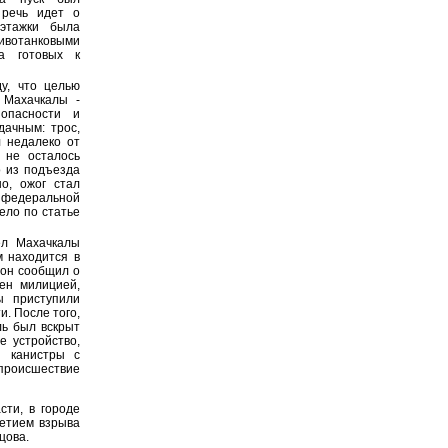
 речь идет о
этажки была
вотанковыми
а готовых к
у, что целью
 Махачкалы -
опасности и
дачным: трос,
л недалеко от
 не осталось
о из подъезда
о, ожог стал
 федеральной
ело по статье
ел Махачкалы
м находится в
 он сообщил о
ен милицией,
ы приступили
. После того,
ль был вскрыт
 устройство,
й канистры с
оисшествие
сти, в городе
летием взрыва
цова.