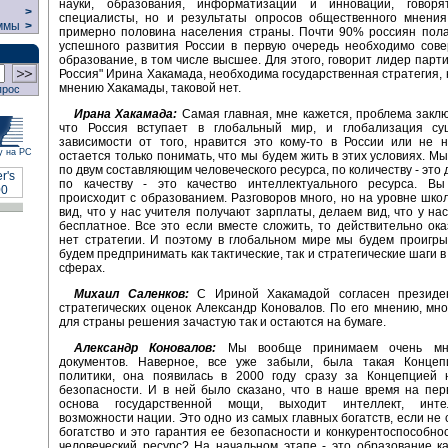
науки, образования, информатизации и инновации, говор
>
специалисты, но и результаты опросов общественного мнения.
ммы
>
примерно половина населения страны. Почти 90% россиян пола
успешного развития России в первую очередь необходимо сове
образование, в том числе высшее. Для этого, говорит лидер парт
Россия" Ирина Хакамада, необходима государственная стратегия, н
мнению Хакамады, таковой нет.
прос
Ирана Хакамада:
Самая главная, мне кажется, проблема заклю
что Россия вступает в глобальный мир, и глобализация су
зависимости от того, нравится это кому-то в России или не 
у на РС
остается только понимать, что мы будем жить в этих условиях. М
по двум составляющим человеческого ресурса, по количеству - это
по качеству - это качество интеллектуального ресурса. Вы
происходит с образованием. Разговоров много, но на уровне шк
вид, что у нас учителя получают зарплаты, делаем вид, что у на
бесплатное. Все это если вместе сложить, то действительно ока
нет стратегии. И поэтому в глобальном мире мы будем проигры
будем предпринимать как тактические, так и стратегические шаги 
сферах.
Михаил Саленков:
С Ириной Хакамадой согласен президе
стратегических оценок Александр Коновалов. По его мнению, мн
для страны решения зачастую так и остаются на бумаге.
Александр Коновалов:
Мы вообще принимаем очень мн
документов. Наверное, все уже забыли, была такая Конце
политики, она появилась в 2000 году сразу за Концепцией 
безопасности. И в ней было сказано, что в наше время на пер
основа государственной мощи, выходит интеллект, интел
возможности нации. Это одно из самых главных богатств, если не 
богатство и это гарантия ее безопасности и конкурентоспособнос
человеческий ресурс? На начальном этапе - это образование к