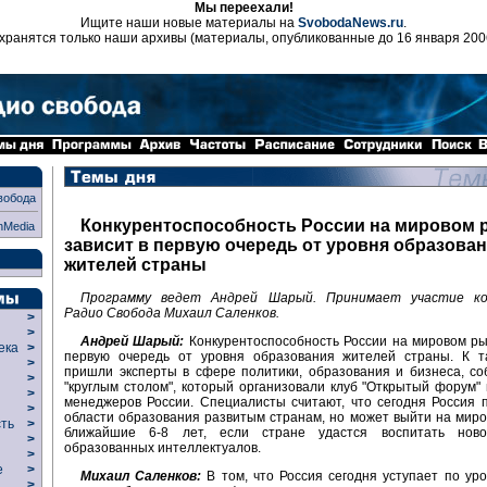
Мы переехали!
Ищите наши новые материалы на
SvobodaNews.ru
.
хранятся только наши архивы (материалы, опубликованные до 16 января 200
вобода
Конкурентоспособность России на мировом 
nMedia
зависит в первую очередь от уровня образова
жителей страны
Программу ведет Андрей Шарый. Принимает участие ко
Радио Свобода Михаил Саленков.
>
>
Андрей Шарый:
Конкурентоспособность России на мировом ры
века
>
первую очередь от уровня образования жителей страны. К т
>
пришли эксперты в сфере политики, образования и бизнеса, с
р
>
"круглым столом", который организовали клуб "Открытый форум"
>
менеджеров России. Специалисты считают, что сегодня Россия 
>
области образования развитым странам, но может выйти на миро
сть
>
ближайшие 6-8 лет, если стране удастся воспитать ново
>
образованных интеллектуалов.
>
ие
>
Михаил Саленков:
В том, что Россия сегодня уступает по ур
>