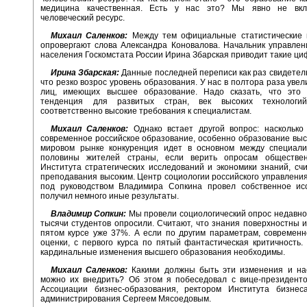
медицина качественная. Есть у нас это? Мы явно не вкл
человеческий ресурс.
Михаил Саленков:
Между тем официальные статистические 
опровергают слова Александра Коновалова. Начальник управлен
населения Госкомстата России Ирина Збарская приводит такие ци
Ирина Збарская:
Данные последней переписи как раз свидетель
что резко возрос уровень образования. У нас в полтора раза увел
лиц, имеющих высшее образование. Надо сказать, что это
тенденция для развитых стран, век высоких технологи
соответственно высокие требования к специалистам.
Михаил Саленков:
Однако встает другой вопрос: насколько 
современное российское образование, особенно образование вы
мировом рынке конкуренция идет в основном между специали
половины жителей страны, если верить опросам обществе
Института стратегических исследований и экономики знаний, сч
преподавания высоким. Центр социологии российского управлени
под руководством Владимира Сопкина провел собственное ис
получил немного иные результаты.
Владимир Сопкин:
Мы провели социологический опрос недавно 
тысячи студентов опросили. Считают, что знания поверхностны и
пятом курсе уже 37%. А если по другим параметрам, современн
оценки, с первого курса по пятый фантастическая критичность.
кардинальные изменения высшего образования необходимы.
Михаил Саленков:
Какими должны быть эти изменения и нас
можно их внедрить? Об этом я побеседовал с вице-президенто
Ассоциации бизнес-образования, ректором Института бизнес
администрирования Сергеем Мясоедовым.