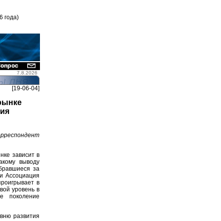
6 года)
7.8.2026
[19-06-04]
рынке
ния
рреспондент
нке зависит в
акому выводу
обравшиеся за
 и Ассоциация
проигрывает в
вой уровень в
е поколение
овню развития