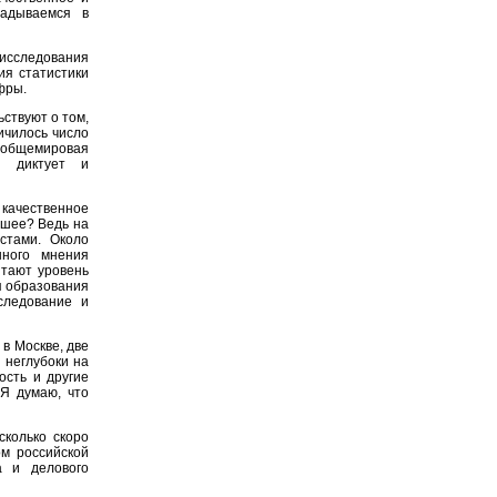
адываемся в
исследования
ия статистики
фры.
ствуют о том,
ичилось число
 общемировая
й диктует и
качественное
сшее? Ведь на
стами. Около
нного мнения
итают уровень
я образования
следование и
в Москве, две
 неглубоки на
ость и другие
 Я думаю, что
колько скоро
м российской
а и делового