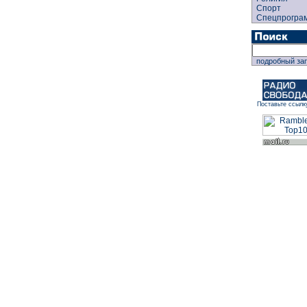
Спорт
Спецпрогра
подробный за
Поставьте ссылк