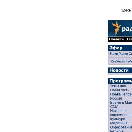
Здесь 
Эфир Радио С
|
RealAudio
Wi
Темы дня
Наши гости
Права чело
Россия
Время и Ми
СМИ
История и
современно
Культура
Медицина
Образован
Религия