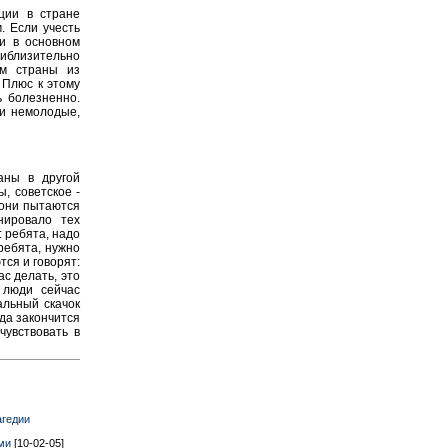
ции в стране
. Если учесть
и в основном
близительно
ом страны из
 Плюс к этому
ь болезненно.
ди немолодые,
аны в другой
, советское -
 они пытаются
нировало тех
: ребята, надо
ребята, нужно
ся и говорят:
ас делать, это
 люди сейчас
альный скачок
гда закончится
чувствовать в
агедии
ми
[10-02-05]