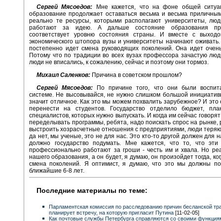
Сергей Мясоедов:
Мне кажется, что на фоне общей ситуа
образование продолжает оставаться весьма и весьма приличным
реально те ресурсы, которыми располагают университеты, люд
работают за идею. А дальше состояние образования при
соответствует уровню состояния страны. И вместе с выход
экономического штопора вузы и университеты начинают оживать.
постепенно идет смена руководящих поколений. Она идет очен
Потому что по традиции во всех вузах профессора зачастую лю
люди не вписались, к сожалению, сейчас и поэтому они тормоз.
Михаил Саленков:
Причина в советском прошлом?
Сергей Мясоедов:
По причине того, что они были воспит
системе. Не высовывайся, не нужно слишком большой инициативы
значит отличное. Как это мы можем похвалить зарубежное? И это
перенести на студентов. Государство отделило бюджет, пла
специалистов, которых нужно выпускать. И когда им сейчас говорят
переделывать программы, ребята, надо поискать спрос на рынке, 
выстроить хозрасчетные отношения с предприятиями, люди теряют
да нет, мы ученые, это не для нас. Это кто-то другой должен для н
должно государство подумать. Мне кажется, что то, что эти
профессионально работают за гроши - честь им и хвала. Но ре
нашего образования, а он будет, я думаю, он произойдет тогда, ко
смена поколений. Я оптимист, я думаю, что это мы должны по
ближайшие 6-8 лет.
Последние материалы по теме:
Парламентская комиссия по расследованию причин бесланской тр
планирует встречу, на которую пригласит Путина
[11-02-05]
Как почтовые службы Петербурга справляются со своими функция