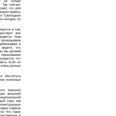
ят не только
 Так считает
гают, что для
ршенствовать
ии "Свободная
о сегодня, по
чается в том,
ществует вне
нравится. Нам
ы проигрываем
 демография, и
 видите, что
олы мы делаем
с образование
зывается, что
вать, если не
в очень разных
нт Института
огие полезные
ого хороших
пция внешней
национальной
вый план, как
лектуальные
самое главное
ти. Что такое
ачественное и