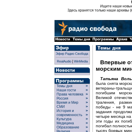
Ищите наши новы
Здесь хранятся только наши архивы (
Эфир Радио Свобода
|
Впервые о
RealAudio
WinMedia
морским ми
Татьяна Воль
была снята морска
Темы дня
>
ветераны-траль
Наши гости
>
погибшим морск
Права человека
>
Великой отечеств
Россия
>
траления, разм
Время и Мир
>
победы - не 9 ма
СМИ
>
История и
>
задания продолжа
современность
>
четыре месяца на
Культура
>
эти годы их поги
Медицина
>
погибал полность
Образование
>
тысяч боевых мин
Религия
>