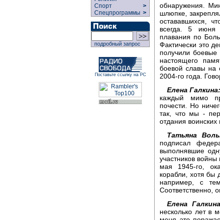
обнаружения. Ми
Спорт
>
шлюпке, закрепля
Спецпрограммы
>
остававшихся, ч
всегда. 5 июня 
плавания по Бол
Фактически это д
подробный запрос
получили боевые 
настоящего пам
боевой славы на
2004-го года. Гов
Поставьте ссылку на РС
Елена Галкина
каждый мимо пр
почести. Но ничег
так, что мы - пе
отдания воинских 
Татьяна Воль
подписал федер
выполнявшие одну
участников войны 
мая 1945-го, ок
корабли, хотя бы 
например, с те
Соответственно, 
Елена Галкина
несколько лет в м
меня это поражае