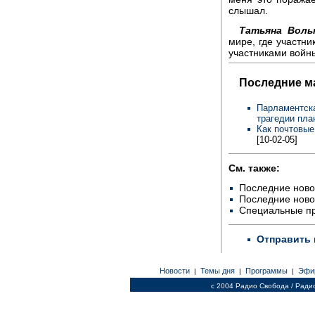
слышал.
Татьяна Воль
мире, где участни
участниками войн
Последние м
Парламентска
трагедии пла
Как почтовые
[10-02-05]
См. также:
Последние ново
Последние ново
Специальные п
Отправить 
Новости
Темы дня
Программы
Эфи
|
|
|
c 2004 Радио Свобода / Ради