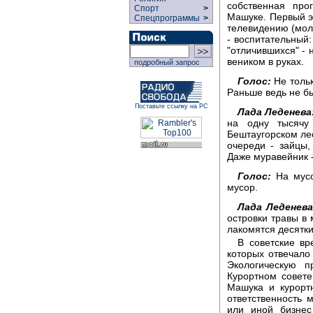
собственная про
Спорт
>
Машуке. Первый эт
Спецпрограммы
>
телевидению (моло
- воспитательный:
"отличившихся" - 
веником в руках.
подробный запрос
Голос:
Не тольк
Раньше ведь не бы
Поставьте ссылку на РС
Лада Леденева
на одну тысячу 
Бештаугорском ле
очереди - зайцы
Даже муравейник -
Голос:
На мусо
мусор.
Лада Леденева
островки травы в 
лакомятся десятки
В советские вр
которых отвечало
Экологическую п
Курортном совете
Машука и курорт
ответственность
или иной бизнес