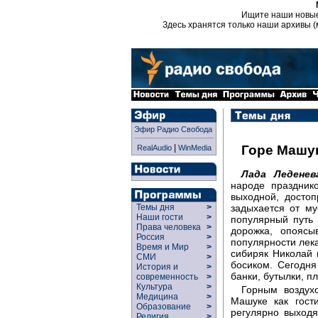
Ищите наши новы
Здесь хранятся только наши архивы (
Эфир Радио Свобода
|
Горе Машук
RealAudio
WinMedia
Лада Леденев
народе праздник
выходной, достоп
задыхается от м
Темы дня
>
Наши гости
>
популярный путь
Права человека
>
дорожка, опоясы
Россия
>
популярности лека
Время и Мир
>
сибиряк Николай 
СМИ
>
босиком. Сегодня
История и
>
банки, бутылки, п
современность
>
Культура
>
Горным воздух
Медицина
>
Машуке как гост
Образование
>
регулярно выходя
Религия
>