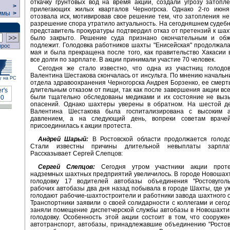
откачку грунтовых вод на время акции, создали угрозу затоп
>
прилегающих жилых кварталов Черногрска. Однако 2-го июня
ммы
>
отозвала иск, мотивировав свое решение тем, что затопления н
разрешение спора утратило актуальность. На сегодняшнем судеб
представитель прокуратуры подтвердил отказ от претензий к шах
было закрыто. Решение суда признано окончательным и об
подлежит. Голодовка работников шахты "Енисейская" продолжала
прос
мая и была прекращена после того, как правительство Хакасии
все долги по зарплате. В акции принимали участие 70 человек.
Сегодня же стало известно, что одна из участниц голодов
Валентина Шестакова скончалась от инсульта. По мнению начальни
у на РС
отдела здравоохранения Черногорска Андрея Борзенко, ее смерть
длительным отказом от пищи, так как после завершения акции все
были тщательно обследованы медиками и их состояние не вызы
опасений. Однако шахтеры уверены в обратном. На шестой де
Валентина Шестакова была госпитализирована с высоким 
давлением, а на следующий день, вопреки советам враче
присоединилась к акции протеста.
Андрей Шарый:
В Ростовской области продолжается голодов
Стали известны причины длительной невыплаты зарпла
Рассказывает Сергей Слепцов:
Сергей Слепцов:
Сегодня утром участники акции проте
надземных шахтных предприятий увеличилось. В городе Новошах
голодовку 17 водителей автобазы объединения "Ростовуголь
рабочих автобазы два дня назад побывала в городе Шахты, где у
голодают рабочие-шахтостроители и работники завода шахтного 
Транспортники заявили о своей солидарности с коллегами и сего
заняли помещение диспетчерской службы автобазы в Новошахти
голодовку. Особенность этой акции состоит в том, что сооруже
автотранспорт, автобазы, принадлежавшие объединению "Ростову