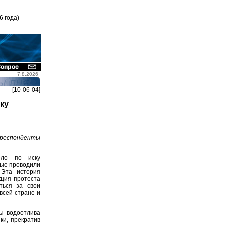
6 года)
7.8.2026
[10-06-04]
ку
респонденты
ело по иску
рые проводили
 Эта история
кция протеста
ться за свои
всей стране и
ы водоотлива
ки, прекратив