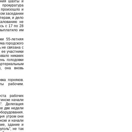
ления шахты и
 прокуратура
е произошло и
ном заседании
терам, и дело
жалованию не
сь с 17 по 28
 выплатило им
ки 55-летняя
ка городского
 не связана с
 ее участники
вало никаких
нь голодовки
артериальным
й, она вновь
ка горняков.
ты рабочим.
ста рабочих
тинске начали
". Делегация
же две недели
оборудования.
дня утром они
нске и начали
ние, здание и
голь", не так