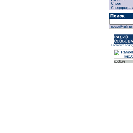
Спорт
Спецпрогра
подробный за
Поставьте ссылк