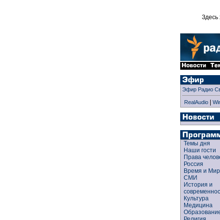
Здесь 
Эфир Радио С
|
RealAudio
Wi
Темы дня
Наши гости
Права чело
Россия
Время и Ми
СМИ
История и
современно
Культура
Медицина
Образован
Религия