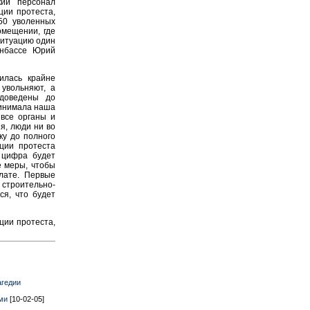
кий персонал
ции протеста,
 50 уволенных
омещении, где
ситуацию один
онбассе Юрий
илась крайне
увольняют, а
доведены до
ринимала наша
 все органы и
я, люди ни во
ку до полного
ции протеста
 цифра будет
е меры, чтобы
лате. Первые
строительно-
ся, что будет
ции протеста,
агедии
ми
[10-02-05]