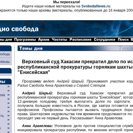
Мы переехали!
Ищите наши новые материалы на
SvobodaNews.ru
.
хранятся только наши архивы (материалы, опубликованные до 16 января 200
вобода
Верховный суд Хакасии прекратил дело по ис
nMedia
республиканской прокуратуры горнякам шахты
"Енисейская"
Программу ведет Андрей Шарый. Принимают участие кор
Радио Свобода Анна Аракелова и Сергей Слепцов.
>
>
Андрей Шарый:
Верховный суд Хакасии прекратил д
века
>
республиканской прокуратуры горнякам шахты "Енисейская", кото
>
12-дневную голодовку, требуя выплатить долги по зарплате.
р
>
получила большую известность в России, где завтра готовится а
>
профсоюзов. Профсоюзы пытаются вызвать трудящихся боро
>
права. Шахтерские недовольства тем временем продолжаются по 
сть
>
проходят уже не первый день. Рассказывает Анна Аракелова:
>
>
Анна Аракелова:
Уголовное дело против специалистов служб
ие
>
инициировала прокуратура республики, по мнению которой горня
>