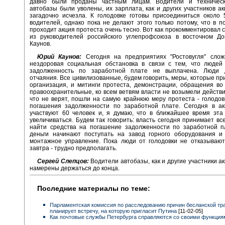
давно были проданы частным лицам. Водители и техничес
автобазы были уволены, их зарплата, как и других участников ак
загадочно исчезла. К голодовке готовы присоединиться около
водителей, однако пока не делают этого только потому, что в п
проходит акция протеста очень тесно. Вот как прокомментировал 
из руководителей российского углепрофсоюза в восточном Д
Каунов.
Юрий Каунов:
Сегодня на предприятиях "Ростовугля" слож
нездоровая социальная обстановка в связи с тем, что людей 
задолженность по заработной плате не выплачена. Люди 
отчаяния. Все цивилизованные, будем говорить, меры, которые п
организация, и митинги протеста, демонстрации, обращения во
правоохранительные, ко всем ветвям власти не возымели действи
что не верят, пошли на самую крайнюю меру протеста - голодов
погашения задолженности по заработной плате. Сегодня в ак
участвуют 60 человек и, я думаю, что в ближайшее время эта
увеличиваться. Будем так говорить: власть сегодня принимает вс
найти средства на погашение задолженности по заработной п
деньги начинают поступать на завод горного оборудования и 
монтажное управление. Пока люди от голодовки не отказывают
завтра - трудно предполагать.
Сергей Слепцов:
Водители автобазы, как и другие участники ак
намерены держаться до конца.
Последние материалы по теме:
Парламентская комиссия по расследованию причин бесланской тр
планирует встречу, на которую пригласит Путина
[11-02-05]
Как почтовые службы Петербурга справляются со своими функция