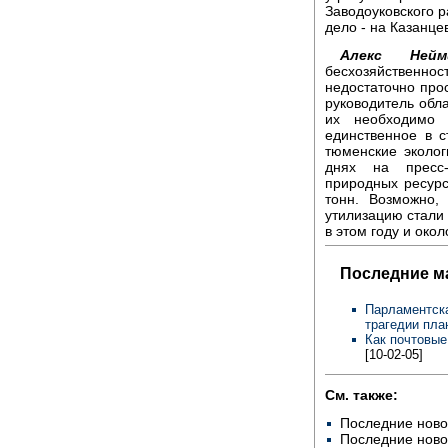
Заводоуковского 
дело - на Казанцев
Алекс Нейм
бесхозяйственн
недостаточно прос
руководитель обл
их необходимо 
единственное в с
тюменские эколог
днях на пресс-
природных ресур
тонн. Возможно,
утилизацию стали
в этом году и око
Последние м
Парламентска
трагедии пла
Как почтовые
[10-02-05]
См. также:
Последние ново
Последние ново