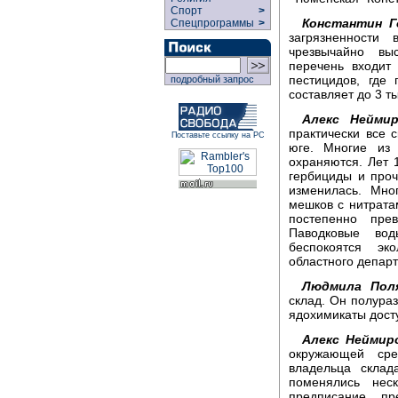
Спорт
>
Константин Г
Спецпрограммы
>
загрязненности
чрезвычайно вы
перечень входит
пестицидов, где
подробный запрос
составляет до 3 т
Алекс Неймир
практически все
Поставьте ссылку на РС
юге. Многие из
охраняются. Лет 
гербициды и проч
изменилась. Мно
мешков с нитрата
постепенно пре
Паводковые вод
беспокоятся эк
областного депар
Людмила Поля
склад. Он полураз
ядохимикаты дост
Алекс Неймир
окружающей ср
владельца склад
поменялись нес
предписание п