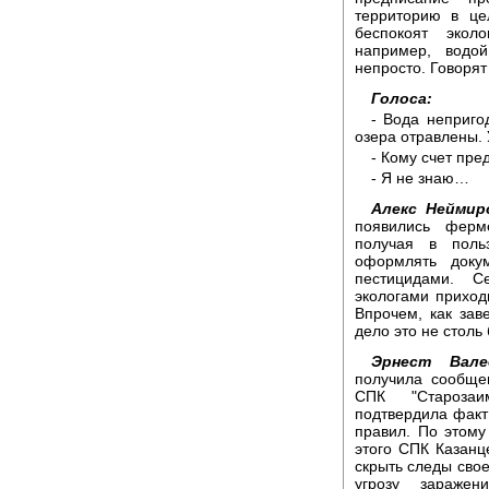
территорию в це
беспокоят экол
например, водой
непросто. Говорят
Голоса:
- Вода неприго
озера отравлены.
- Кому счет пре
- Я не знаю…
Алекс Неймир
появились ферм
получая в поль
оформлять доку
пестицидами. С
экологами приход
Впрочем, как зав
дело это не столь
Эрнест Вале
получила сообще
СПК "Старозаи
подтвердила факт
правил. По этому
этого СПК Казанц
скрыть следы сво
угрозу заражен