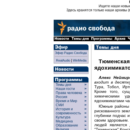
Ищите наши новы
Здесь хранятся только наши архивы (
Эфир Радио Свобода
|
Тюменская
RealAudio
WinMedia
ядохимикато
Алекс Неймир
входит в десятк
Темы дня
>
Тура, Тобол, Ир
Наши гости
>
Кроме того, сущ
Права человека
>
химическими уд
Россия
>
ядохимикатами ча
Время и Мир
>
СМИ
>
Южные районы 
История и
>
рискованного земл
современность
>
глубинки подчас и
Культура
>
своим здоровьем.
Медицина
>
людей является 
Образование
>
"Тюменская" Конс
Религия
>