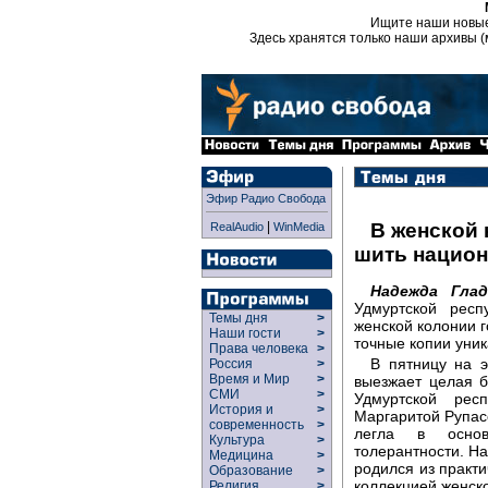
Ищите наши новы
Здесь хранятся только наши архивы (
Эфир Радио Свобода
|
В женской 
RealAudio
WinMedia
шить нацио
Надежда Гла
Удмуртской рес
Темы дня
>
женской колонии г
Наши гости
>
точные копии уни
Права человека
>
В пятницу на 
Россия
>
Время и Мир
>
выезжает целая б
СМИ
>
Удмуртской рес
История и
>
Маргаритой Рупас
современность
>
легла в основ
Культура
>
толерантности. На
Медицина
>
родился из практ
Образование
>
коллекцией женск
Религия
>