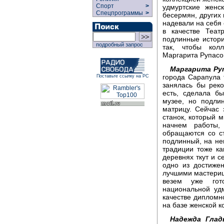
Спорт
>
удмуртские женс
Спецпрограммы
>
бесермян, других
надевали на себя
в качестве Теат
подлинные истори
подробный запрос
так, чтобы кол
Маргарита Рупасо
Маргарита Ру
города Сарапула 
Поставьте ссылку на РС
занялась бы реко
есть, сделала б
музее, но подлин
матрицу. Сейчас 
станок, который м
начнем работы,
обращаются со с
подлинный, на не
традиции тоже ка
деревнях ткут и с
одно из достиже
лучшими мастериц
везем уже гот
национальной уд
качестве дипломн
на базе женской к
Надежда Глад