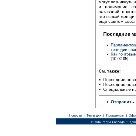
могут возникнуть 
и понимание со
наказаний, с кото
что всякой женщин
еще сшитом собст
Последние м
Парламентска
трагедии пла
Как почтовые
[10-02-05]
См. также:
Последние ново
Последние ново
Специальные п
Отправить 
Новости
Темы дня
Программы
Эфи
|
|
|
c 2004 Радио Свобода / Ради