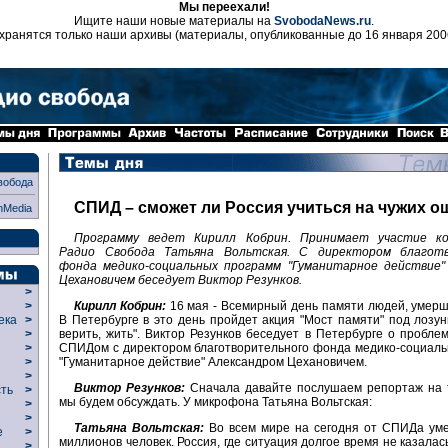
Мы переехали!
Ищите наши новые материалы на
SvobodaNews.ru
.
хранятся только наши архивы (материалы, опубликованные до 16 января 200
вобода
СПИД – сможет ли Россия учиться на чужих о
nMedia
Программу ведет Кирилл Кобрин. Принимает участие ко
Радио Свобода Татьяна Вольтская. С директором благотв
фонда медико-социальных программ "Гуманитарное действие"
Цехановичем беседует Виктор Резунков.
>
Кирилл Кобрин:
16 мая - Всемирный день памяти людей, умер
>
В Петербурге в это день пройдет акция "Мост памяти" под лозун
века
>
верить, жить". Виктор Резунков беседует в Петербурге о пробле
>
СПИДом с директором благотворительного фонда медико-социал
р
>
"Гуманитарное действие" Александром Цехановичем.
>
>
Виктор Резунков:
Сначала давайте послушаем репортаж на т
сть
>
мы будем обсуждать. У микрофона Татьяна Вольтская:
>
>
Татьяна Вольтская:
Во всем мире на сегодня от СПИДа уме
ие
>
миллионов человек. Россия, где ситуация долгое время не казалас
>