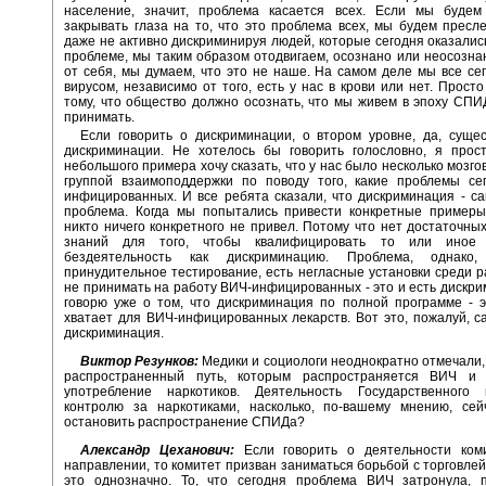
население, значит, проблема касается всех. Если мы будем
закрывать глаза на то, что это проблема всех, мы будем пресле
даже не активно дискриминируя людей, которые сегодня оказалис
проблеме, мы таким образом отодвигаем, осознано или неосозна
от себя, мы думаем, что это не наше. На самом деле мы все се
вирусом, независимо от того, есть у нас в крови или нет. Прост
тому, что общество должно осознать, что мы живем в эпоху СПИ
принимать.
Если говорить о дискриминации, о втором уровне, да, суще
дискриминации. Не хотелось бы говорить голословно, я прост
небольшого примера хочу сказать, что у нас было несколько мозго
группой взаимоподдержки по поводу того, какие проблемы се
инфицированных. И все ребята сказали, что дискриминация - с
проблема. Когда мы попытались привести конкретные примеры,
никто ничего конкретного не привел. Потому что нет достаточны
знаний для того, чтобы квалифицировать то или иное
бездеятельность как дискриминацию. Проблема, однако,
принудительное тестирование, есть негласные установки среди 
не принимать на работу ВИЧ-инфицированных - это и есть дискри
говорю уже о том, что дискриминация по полной программе - э
хватает для ВИЧ-инфицированных лекарств. Вот это, пожалуй, 
дискриминация.
Виктор Резунков:
Медики и социологи неоднократно отмечали,
распространенный путь, которым распространяется ВИЧ и
употребление наркотиков. Деятельность Государственного
контролю за наркотиками, насколько, по-вашему мнению, сей
остановить распространение СПИДа?
Александр Цеханович:
Если говорить о деятельности ком
направлении, то комитет призван заниматься борьбой с торговлей
это однозначно. То, что сегодня проблема ВИЧ затронула, п