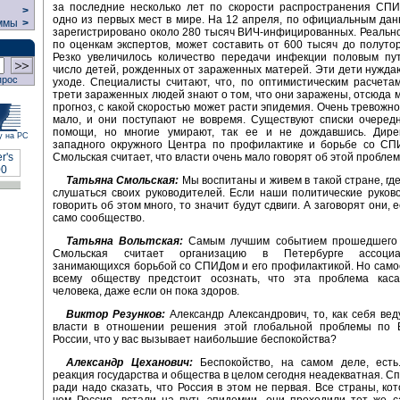
за последние несколько лет по скорости распространения СП
>
одно из первых мест в мире. На 12 апреля, по официальным дан
ммы
>
зарегистрировано около 280 тысяч ВИЧ-инфицированных. Реально
по оценкам экспертов, может составить от 600 тысяч до полуто
Резко увеличилось количество передачи инфекции половым пут
число детей, рожденных от зараженных матерей. Эти дети нужда
прос
уходе. Специалисты считают, что, по оптимистическим расчетам
трети зараженных людей знают о том, что они заражены, отсюда 
прогноз, с какой скоростью может расти эпидемия. Очень тревожно
мало, и они поступают не вовремя. Существуют списки очеред
помощи, но многие умирают, так ее и не дождавшись. Дире
у на РС
западного окружного Центра по профилактике и борьбе со СП
Смольская считает, что власти очень мало говорят об этой проблем
Татьяна Смольская:
Мы воспитаны и живем в такой стране, гд
слушаться своих руководителей. Если наши политические руков
говорить об этом много, то значит будут сдвиги. А заговорят они, 
само сообщество.
Татьяна Вольтская:
Самым лучшим событием прошедшего 
Смольская считает организацию в Петербурге ассоци
занимающихся борьбой со СПИДом и его профилактикой. Но самое
всему обществу предстоит осознать, что эта проблема каса
человека, даже если он пока здоров.
Виктор Резунков:
Александр Александрович, то, как себя вед
власти в отношении решения этой глобальной проблемы по
России, что у вас вызывает наибольшие беспокойства?
Александр Цеханович:
Беспокойство, на самом деле, есть
реакция государства и общества в целом сегодня неадекватная. С
ради надо сказать, что Россия в этом не первая. Все страны, ко
чем Россия, встали на путь эпидемии, они проходили тот же 