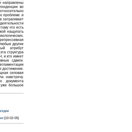
ие направлены
 тенденции во
 относительно
 к проблеме и
а затрагивает
 деятельности
тому что есть
ткой нащупать
ологических.
репрессивная
к любые другие
ный атрибут
эта структура
, и кто имеет
вные сдвиги.
егламентации
е достижение.
ощная силовая
а навстречу.
то документа
о уже большое
агедии
ми
[10-02-05]