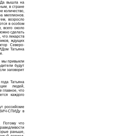
ИДа вышла на
ным, в стране
е количество,
ра миллионов.
ем, возросло
ются в особом
, всего около
можно сделать
, что лекарств
ников, ждущих
ктор Северо-
ИДом Татьяна
е.
е мы привыкли
одители будут
если заговорит
года Татьяна
ации людей,
 главное, что
ется каждого
ут российские
 ВИЧ-СПИДу в
. Потому что
праведливости
торые раньше,
самый период.