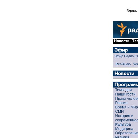
Здесь 
Эфир Радио С
|
RealAudio
Wi
Темы дня
Наши гости
Права чело
Россия
Время и Ми
СМИ
История и
современно
Культура
Медицина
Образован
Религия