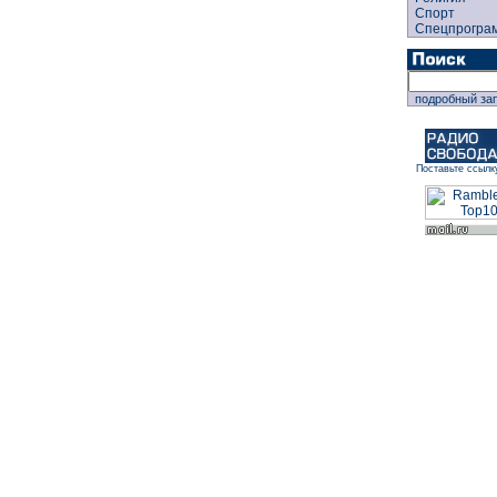
Спорт
Спецпрогра
подробный за
Поставьте ссылк