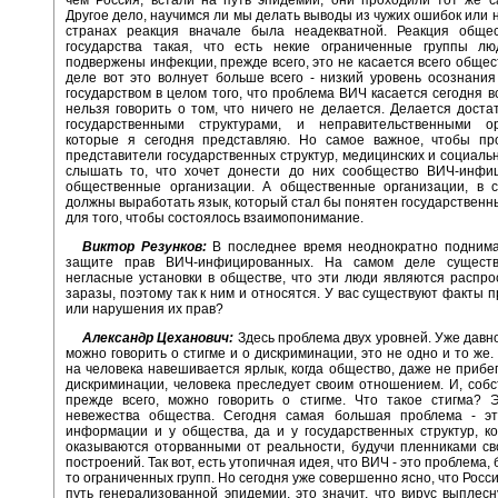
Другое дело, научимся ли мы делать выводы из чужих ошибок или н
странах реакция вначале была неадекватной. Реакция общес
государства такая, что есть некие ограниченные группы лю
подвержены инфекции, прежде всего, это не касается всего общес
деле вот это волнует больше всего - низкий уровень осознани
государством в целом того, что проблема ВИЧ касается сегодня вс
нельзя говорить о том, что ничего не делается. Делается доста
государственными структурами, и неправительственными ор
которые я сегодня представляю. Но самое важное, чтобы пр
представители государственных структур, медицинских и социаль
слышать то, что хочет донести до них сообщество ВИЧ-инфи
общественные организации. А общественные организации, в с
должны выработать язык, который стал бы понятен государственн
для того, чтобы состоялось взаимопонимание.
Виктор Резунков:
В последнее время неоднократно поднима
защите прав ВИЧ-инфицированных. На самом деле существ
негласные установки в обществе, что эти люди являются распр
заразы, поэтому так к ним и относятся. У вас существуют факты 
или нарушения их прав?
Александр Цеханович:
Здесь проблема двух уровней. Уже давно
можно говорить о стигме и о дискриминации, это не одно и то же.
на человека навешивается ярлык, когда общество, даже не прибег
дискриминации, человека преследует своим отношением. И, собст
прежде всего, можно говорить о стигме. Что такое стигма? Э
невежества общества. Сегодня самая большая проблема - эт
информации и у общества, да и у государственных структур, к
оказываются оторванными от реальности, будучи пленниками св
построений. Так вот, есть утопичная идея, что ВИЧ - это проблема, 
то ограниченных групп. Но сегодня уже совершенно ясно, что Росс
путь генерализованной эпидемии, это значит, что вирус выплес