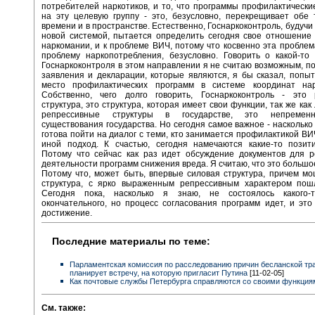
потребителей наркотиков, и то, что программы профилактическ
на эту целевую группу - это, безусловно, перекрещивает обе
времени и в пространстве. Естественно, Госнаркоконтроль, будучи
новой системой, пытается определить сегодня свое отношение
наркомании, и к проблеме ВИЧ, потому что косвенно эта проблем
проблему наркопотребления, безусловно. Говорить о какой-то
Госнаркоконтроля в этом направлении я не считаю возможным, по
заявления и декларации, которые являются, я бы сказал, попы
место профилактических программ в системе координат нарк
Собственно, чего долго говорить, Госнаркоконтроль - это 
структура, это структура, которая имеет свои функции, так же ка
репрессивные структуры в государстве, это непремен
существования государства. Но сегодня самое важное - насколько 
готова пойти на диалог с теми, кто занимается профилактикой ВИЧ
иной подход. К счастью, сегодня намечаются какие-то позити
Потому что сейчас как раз идет обсуждение документов для р
деятельности программ снижения вреда. Я считаю, что это большо
Потому что, может быть, впервые силовая структура, причем м
структура, с ярко выраженным репрессивным характером пошл
Сегодня пока, насколько я знаю, не состоялось какого-
окончательного, но процесс согласования программ идет, и эт
достижение.
Последние материалы по теме:
Парламентская комиссия по расследованию причин бесланской тр
планирует встречу, на которую пригласит Путина
[11-02-05]
Как почтовые службы Петербурга справляются со своими функция
См. также: