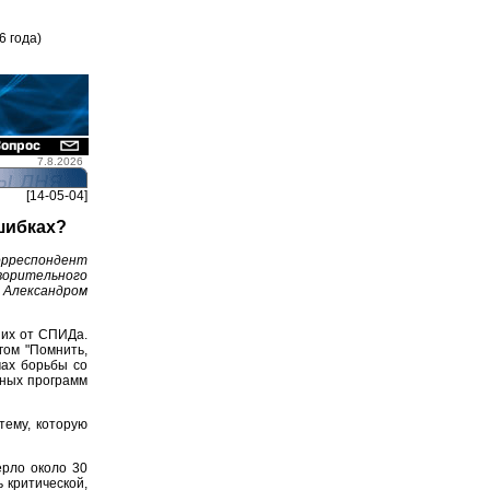
6 года)
7.8.2026
[14-05-04]
шибках?
рреспондент
орительного
 Александром
ших от СПИДа.
гом "Помнить,
мах борьбы со
ьных программ
ему, которую
рло около 30
ь критической,