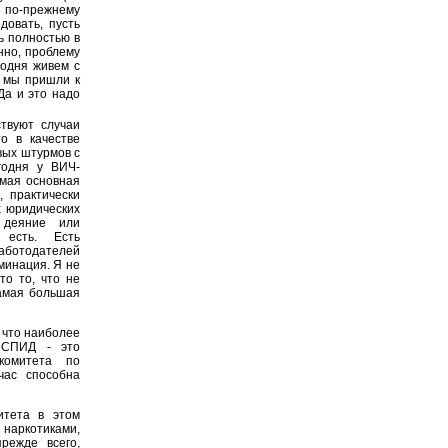
 по-прежнему
довать, пусть
ь полностью в
нно, проблему
годня живем с
о мы пришли к
Да и это надо
ствуют случаи
о в качестве
вых штурмов с
годня у ВИЧ-
амая основная
 практически
х юридических
 деяние или
 есть. Есть
работодателей
минация. Я не
то то, что не
самая большая
 что наиболее
 СПИД - это
 комитета по
час способна
итета в этом
 наркотиками,
режде всего,