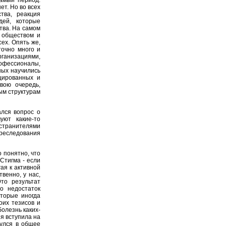
ет. Но во всех
тва, реакция
дей, которые
тва. На самом
я обществом и
ех. Опять же,
точно много и
ганизациями,
офессионалы,
ных научились
цированных и
вою очередь,
ым структурам
лся вопрос о
уют какие-то
остранителями
преследования
 понятно, что
 Стигма - если
ая к активной
венно, у нас,
то результат
о недостаток
оторые иногда
оих тезисов и
болезнь каких-
ия вступила на
нулся в общее