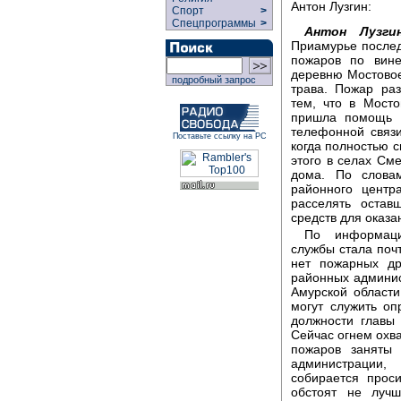
Антон Лузгин:
Спорт
>
Спецпрограммы
>
Антон Лузгин
Приамурье послед
пожаров по вин
деревню Мостовое
подробный запрос
трава. Пожар ра
тем, что в Мост
пришла помощь 
телефонной связ
Поставьте ссылку на РС
когда полностью с
этого в селах См
дома. По слова
районного центр
расселять остав
средств для оказ
По информаци
службы стала почт
нет пожарных др
районных админис
Амурской област
могут служить оп
должности главы 
Сейчас огнем охв
пожаров заняты 
администрации,
собирается прос
обстоят не луч