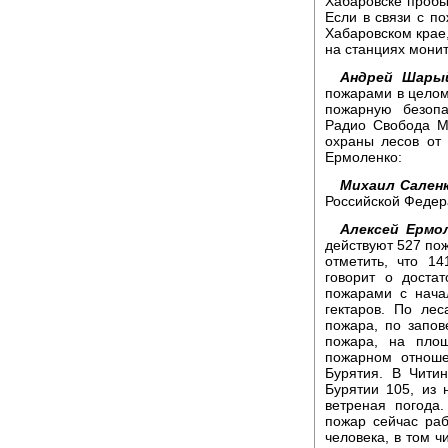
Хабаровске пробы 
Если в связи с п
Хабаровском крае,
на станциях монит
Андрей Шары
пожарами в целом
пожарную безопа
Радио Свобода М
охраны лесов от
Ермоленко:
Михаил Саленк
Российской Федер
Алексей Ермол
действуют 527 пож
отметить, что 1
говорит о доста
пожарами с нача
гектаров. По ле
пожара, по запо
пожара, на пло
пожарном отноше
Бурятия. В Чити
Бурятии 105, из 
ветреная погода
пожар сейчас ра
человека, в том ч