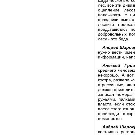
когда несколько с
лес, все эти диви
оцепление лес
налаживать с н
праздники выехал
лесники проеха
представились, п
добровольных по
лесу - это беда.
Андрей Шарог
нужно вести имен
информации, нап
Алексей Григ
среднего человека
нехорошо. А вот
костра, развели ко
агрессивные, час
должен приходить 
записал номера 
ружьями, палками
власти, если отс
после этого отнош
происходит в окре
поменяется.
Андрей Шарог
восточных регио