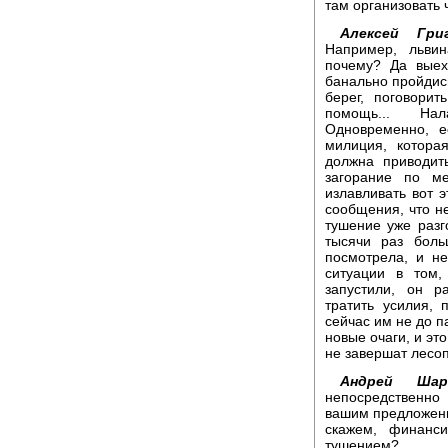
там организовать 
Алексей Григ
Например, льви
почему? Да выех
банально пройдись
берег, поговорит
помощь... Нал
Одновременно, е
милиция, котора
должна приводит
загорание по м
излавливать вот 
сообщения, что не
тушение уже разг
тысячи раз бол
посмотрела, и не
ситуации в том,
запустили, он р
тратить усилия, п
сейчас им не до п
новые очаги, и эт
не завершат лесо
Андрей Шаро
непосредственно 
вашим предложение
скажем, финанси
тушением?