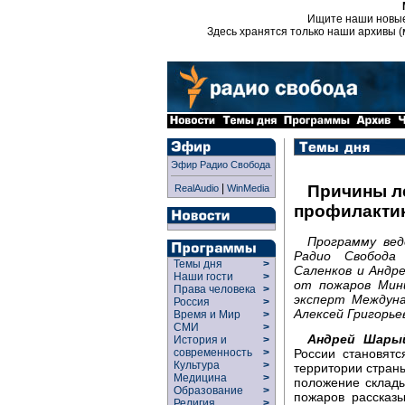
Ищите наши новы
Здесь хранятся только наши архивы (
Эфир Радио Свобода
|
Причины л
RealAudio
WinMedia
профилакти
Программу ве
Радио Свобода
Темы дня
>
Саленков и Андр
Наши гости
>
от пожаров Мин
Права человека
>
эксперт Междуна
Россия
>
Алексей Григорье
Время и Мир
>
СМИ
>
Андрей Шары
История и
>
России становят
современность
>
Культура
>
территории страны
Медицина
>
положение склады
Образование
>
пожаров рассказ
Религия
>