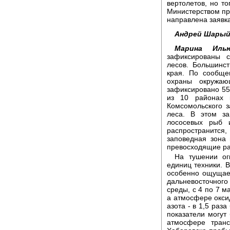
вертолетов, но то
Министерством пр
направлена заявка
Андрей Шарый
Марина Илью
зафиксированы с
лесов. Большинст
края. По сообще
охраны окружаю
зафиксировано 55
из 10 районах 
Комсомольского 
леса. В этом за
лососевых рыб 
распространитс
заповедная зона
превосходящие р
На тушении ог
единиц техники. 
особенно ощущае
дальневосточног
среды, с 4 по 7 
а атмосфере оксид
азота - в 1,5 раз
показатели могут
атмосфере транс