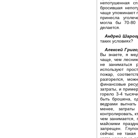
непотушенная сп
бросившая непот
чаще упоминают п
принесла уголеч
могла бы 70-80 
делается.
Андрей Шарог
таких условиях?
Алексей Григо
Вы знаете, я ме
чаще, чем лесник
не заниматься 
используют прос
пожар, соответс
разгорелся, мож
финансовые ресу
затраты, и пример
горело 3-4 тысяч
быть брошена, о
ведрами выгнать
менее, затраты
контролировать, кт
чем занимается, 
майскими праздн
запрещен. Глупо
сейчас не такая