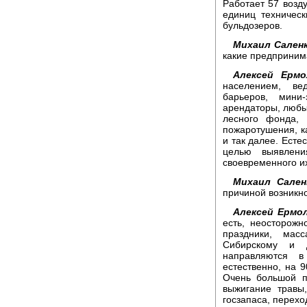
Работает 57 возд
единиц техничес
бульдозеров.
Михаил Саленк
какие предприним
Алексей Ермо
населением, ве
барьеров, мини
арендаторы, любы
лесного фонда,
пожаротушения, к
и так далее. Есте
целью выявлен
своевременного и
Михаил Сален
причиной возникн
Алексей Ермол
есть, неосторож
праздники, мас
Сибирскому и 
направляются в
естественно, на 
Очень большой п
выжигание травы,
госзапаса, перехо