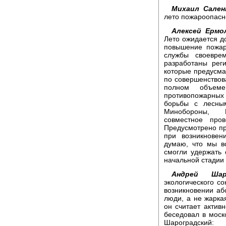
Михаил Сален
лето пожароопасн
Алексей Ермо
Лето ожидается до
повышение пожар
службы своеврем
разработаны рег
которые предусма
по совершенствов
полном объеме
противопожарных
борьбы с лесны
Минобороны, М
совместное про
Предусмотрено пр
при возникновен
думаю, что мы вс
смогли удержать 
начальной стадии
Андрей Шар
экологического со
возникновении аб
люди, а не жарка
он считает актив
беседовал в моск
Шароградский: