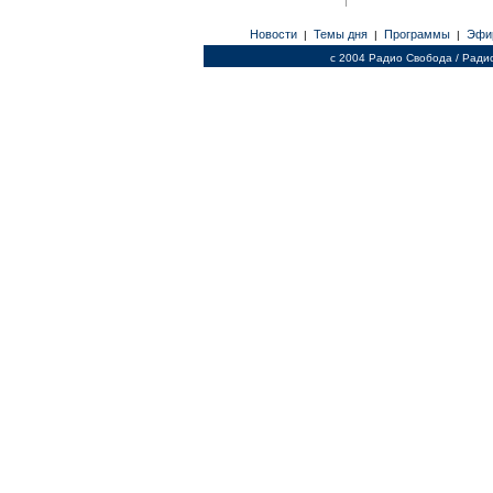
Новости
Темы дня
Программы
Эфи
|
|
|
c 2004 Радио Свобода / Ради