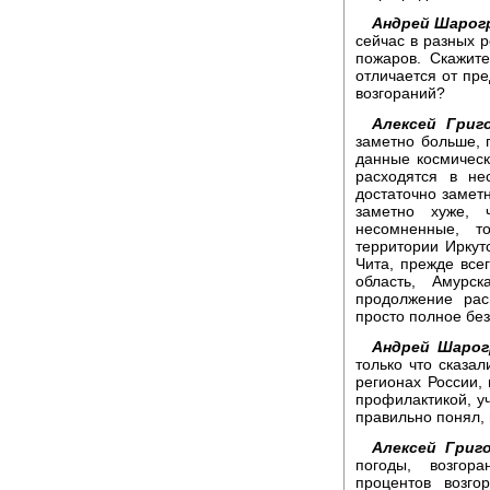
Андрей Шарог
сейчас в разных р
пожаров. Скажите
отличается от пр
возгораний?
Алексей Григо
заметно больше, 
данные космичес
расходятся в не
достаточно заметн
заметно хуже,
несомненные, т
территории Иркутс
Чита, прежде всег
область, Амурс
продолжение рас
просто полное бе
Андрей Шарог
только что сказал
регионах России, 
профилактикой, уч
правильно понял,
Алексей Григо
погоды, возгора
процентов возго