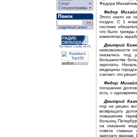
Федора Михайлова
Спорт
>
Спецпрограммы
>
Федор Михайл
Этого никто не ск
поздно. С 1 янв
системе обязател
подробный запрос
что было трижды 
изменялась зараб
Дмитрий Казн
Поставьте ссылку на РС
невозможности п
оказались под у
большинстве бол
зарплаты. Началь
медицины городск
считает, что реши
Федор Михайл
погашение долгов
есть, с одноврем
Дмитрий Казн
пор не решен во
возвращать долг
повышение тариф
больниц Петербу
на оказание меди
совета главных
зарплату врачам. 