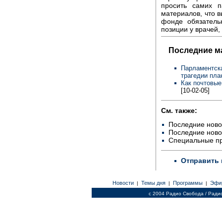
просить самих п
материалов, что 
фонде обязатель
позиции у врачей,
Последние м
Парламентска
трагедии пла
Как почтовые
[10-02-05]
См. также:
Последние ново
Последние ново
Специальные п
Отправить 
Новости
Темы дня
Программы
Эфи
|
|
|
c 2004 Радио Свобода / Ради