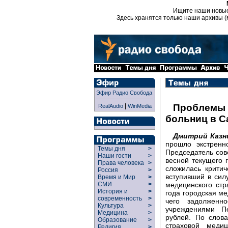
Ищите наши новы
Здесь хранятся только наши архивы (
Эфир Радио Свобода
|
Проблемы 
RealAudio
WinMedia
больниц в С
Дмитрий Казн
прошло экстренн
Темы дня
>
Председатель сов
Наши гости
>
весной текущего 
Права человека
>
сложилась критич
Россия
>
вступивший в сил
Время и Мир
>
медицинского стр
СМИ
>
История и
>
года городская ме
современность
>
чего задолженн
Культура
>
учреждениями П
Медицина
>
рублей. По слов
Образование
>
страховой меди
Религия
>