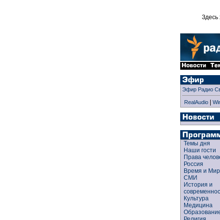
Здесь 
Эфир Радио С
|
RealAudio
Wi
Темы дня
Наши гости
Права чело
Россия
Время и Ми
СМИ
История и
современно
Культура
Медицина
Образован
Религия