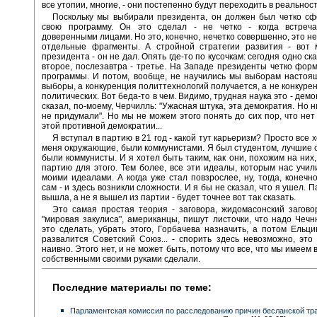
все утопии, многие, - они постепенно будут переходить в реальность
Поскольку мы выбирали президента, он должен был четко сф
свою программу. Он это сделал - не четко - когда встреч
доверенными лицами. Но это, конечно, нечетко совершенно, это не
отдельные фрагменты. А стройной стратегии развития - вот
президента - он не дал. Опять где-то по кусочкам: сегодня одно ска
второе, послезавтра - третье. На Западе президенты четко фор
программы. И потом, вообще, не научились мы выборам настоя
выборы, а конкуренция политтехнологий получается, а не конкуре
политических. Вот беда-то в чем. Видимо, трудная наука это - демо
сказал, по-моему, Черчилль: "Ужасная штука, эта демократия. Но 
не придумали". Но мы не можем этого понять до сих пор, что нет
этой противной демократии...
Я вступал в партию в 21 год - какой тут карьеризм? Просто все
меня окружающие, были коммунистами. Я был студентом, лучшие с
были коммунисты. И я хотел быть таким, как они, похожим на них,
партию для этого. Тем более, все эти идеалы, которым нас учил
моими идеалами. А когда уже стал повзрослее, ну, тогда, конечно
сам - и здесь возникли сложности. И я бы не сказал, что я ушел. 
вышла, а не я вышел из партии - будет точнее вот так сказать.
Это самая простая теория - заговора, жидомасонский заговор
"мировая закулиса", американцы, пишут листочки, что надо Чечн
это сделать, убрать этого, Горбачева назначить, а потом Ельци
развалится Советский Союз... - спорить здесь невозможно, это 
наивно. Этого нет, и не может быть, потому что все, что мы имеем 
собственными своими руками сделали.
Последние материалы по теме:
Парламентская комиссия по расследованию причин бесланской тр