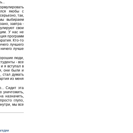
...
ормулировать
ался якобы с
серьезно, так,
 мы выбираем
зано, завтра -
мулируют свои
щим. У нас не
нция программ
кратия. Кто-то
ничего лучшего
 ничего лучше
 хорошие люди,
туденты - все
 и я вступал в
и, они были и
, стал думать
Партия из меня
... Сидит эта
ю уничтожить,
на назначить,
просто глупо,
внутри, мы все
агедии