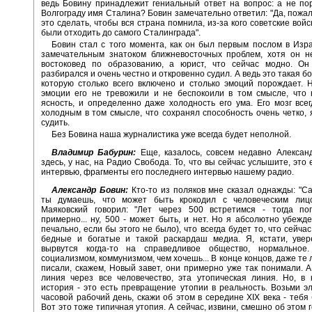
ведь Бовину принадлежит гениальный ответ на вопрос: а не по
Волгограду имя Сталина? Бовин замечательно ответил: "Да, пожал
это сделать, чтобы вся страна помнила, из-за кого советские вой
были отходить до самого Сталинграда".
Бовин стал с того момента, как он был первым послом в Изра
замечательным знатоком ближневосточных проблем, хотя он не
востоковед по образованию, а юрист, что сейчас модно. Он
разбирался и очень честно и откровенно судил. А ведь это такая бо
которую столько всего включено и столько эмоций порождает. 
эмоции его не тревожили и не беспокоили в том смысле, что 
ясность, и определенно даже холодность его ума. Его мозг все
холодным в том смысле, что сохранял способность очень четко, 
судить.
Без Бовина наша журналистика уже всегда будет неполной.
Владимир Бабурин:
Еще, казалось, совсем недавно Алексан
здесь, у нас, на Радио Свобода. То, что вы сейчас услышите, это
интервью, фрагменты его последнего интервью нашему радио.
Александр Бовин:
Кто-то из поляков мне сказал однажды: "С
ты думаешь, что может быть крокодил с человеческим лицо
Маяковский говорил: "Лет через 500 встретимся - тогда пог
примерно... ну, 500 - может быть, и нет. Но я абсолютно убежд
печально, если бы этого не было), что всегда будет то, что сейчас
бедные и богатые и такой раскардаш медиа. Я, кстати, увер
вырвутся когда-то на справедливое общество, нормальное
социализмом, коммунизмом, чем хочешь... В конце концов, даже те
писали, скажем, Новый завет, они примерно уже так понимали. 
линия через все человечество, эта утопическая линия. Но, в 
история - это есть превращение утопии в реальность. Возьми э
часовой рабочий день, скажи об этом в середине XIX века - тебя
Вот это тоже типичная утопия. А сейчас, извини, смешно об этом г