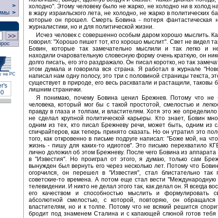
>
холодно". Этому человеку было не жарко, не холодно ни в холод н
ммы
>
в жару израильского лета, не холодно, не жарко в политических б
которые он прошел. Смерть Бовина - потеря фантастическая н
журналистики, но и для политической жизни.
Исчез человек с совершенно особым даром хорошо мыслить. Ка
говорил: "Хорошо пишет тот, кто хорошо мыслит". Свет не видел та
прос
Бовин, которые так замечательно мыслили и так легко и н
находили очаровательную словесную форму очень краткую, он ник
долго писать, его это раздражало. Он писал коротко, но так замеча
этом думала и говорила вся страна. Я работал в журнале "Нов
у на РС
написал нам одну полосу, это три с половиной страницы текста, э
существует в природе, его весь расхватали и растащили, таковы б
лишним странички.
Я понимаю, почему Бовина ценил Брежнев. Потому что не 
человека, который мог бы с такой простотой, смелостью и легко
правду в глаза и толпам, и властителям. Хотя это же определило 
не сделал крупной политической карьеры. Кто знает, Бовин мн
одним из тех, кто писал Брежневу речи, может быть, одним из 
спичрайтеров, как теперь принято сказать. Но он утратил это по
того, как откровенно в письме подруге написал: "Боже мой, на чт
жизнь - пишу для каких-то идиотов". Это письмо перехватило КГ
лично доложил об этом Брежневу. После чего Бовина из аппарата
в "Известия". Но проиграл от этого, я думаю, только сам Бре
вынужден был вернуть его через несколько лет. Потому что Бовин
огорчился, он перешел в "Известия", стал блистательно так 
советские-то времена. А потом еще стал вести "Международную
телевидении. И никто не делал этого так, как делал он. Я всегда в
его качеством и способностью мыслить и формулировать 
абсолютной смелостью, с которой, повторяю, он обращался
властителям, но и к толпе. Потому что не всякий решится спорит
бродит под знаменем Сталина и с капающей слюной готов тебя