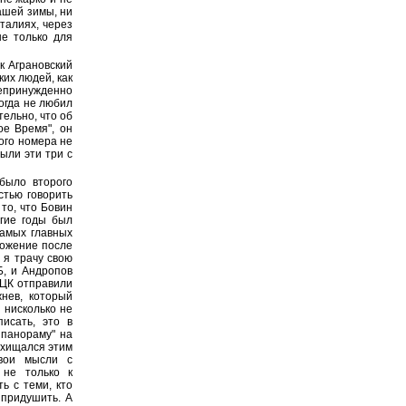
ашей зимы, ни
аталиях, через
е только для
к Аграновский
ких людей, как
епринужденно
огда не любил
тельно, что об
ое Время", он
того номера не
ыли эти три с
было второго
стью говорить
то, что Бовин
огие годы был
самых главных
ложение после
о я трачу свою
Б, и Андропов
 ЦК отправили
жнев, который
 нисколько не
писать, это в
 панораму" на
осхищался этим
свои мысли c
 не только к
ь с теми, кто
 придушить. А