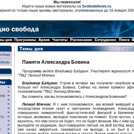
Мы переехали!
Ищите наши новые материалы на
SvobodaNews.ru
.
хранятся только наши архивы (материалы, опубликованные до 16 января 200
вобода
Памяти Александра Бовина
nMedia
Программу ведет Владимир Бабурин. Участвует журналист 
"ТВЦ" Леонид Млечин.
Владимир Бабурин:
Утром в четверг мы получили скорбную в
больше нет Александра Бовина. Сейчас на линии прямого эфи
>
телекомпании "ТВЦ" Леонид Млечин.
>
века
>
Вы помните, как вы познакомились с Александром Бовиным?
>
р
>
Леонид Млечин:
Я с ним познакомился, как всякий живущий в
>
посредством чтения газет и смотрения телевидения. Алексан
>
совершенно невероятной, фантастической фигурой в брежневс
сть
>
которые, возможно, молодое поколение не помнит. Если честно, 
>
казалось, что ему сноса не будет, что он будет вечным. Мы с ним 
>
выходили из редакции, был совершено лютый, на мой взгляд, мороз
ие
>
уже начал жмуриться, зажиматься на выходе, а он был в л
>
пальтишке, выйдя, вдохнув воздух и сказал: "Какая дивная погода,