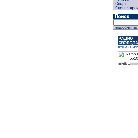
Спорт
Спецпрогра
подробный за
Поставьте ссылк