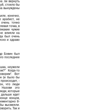
ра ли вернуть
уй, стоило бы
ска вынуждены
иле, конечно,
 арабист, не
 очень точно
левая точка, в
Никакие чужие
не влияли на
гда был очень
ясно и здраво
др Бовин был
 его последнее
ашка, неужели
м?" Когда-то
оворим". Вот
ен (и было бы
 происходит, -
ен, что люди
. Назови это
 люди, которые
А дальше идет
конце концов,
лементарно 8-
 бы высмеяли.
оворить. Так и