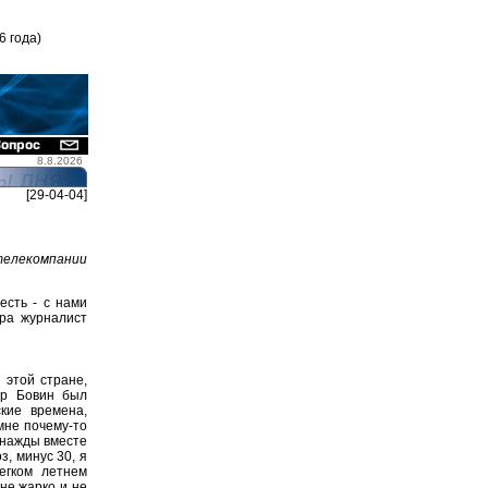
6 года)
8.8.2026
[29-04-04]
телекомпании
есть - с нами
ра журналист
 этой стране,
др Бовин был
кие времена,
мне почему-то
однажды вместе
, минус 30, я
егком летнем
 не жарко и не