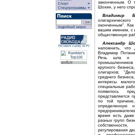
законченным. О 
Спорт
>
Шохин, у него сп
Спецпрограммы
>
Владимир Ба
олигархическог
оконченным". Как
подробный запрос
вашим именем, с 
общественную ра
Александр Шо
Поставьте ссылку на РС
напомнить, что
Владимир Потани
Речь шла о во
промышленников 
крупного бизнеса
олигархов; "Дел
среднего бизнеса
интересы малог
специальные рабо
появилось пре
представляется 
по той причине,
определенную н
предпринимателей 
время есть даже
разных групп бизн
собственности,
регулирования дел
и профсоюзами