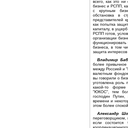
всего, как это ни
бизнес и РСПП, ка
с крупным бизн
обстановка в с
представителей 
как попытка защи
капиталу, в ущерб
РСПП готов, услов
организации бизн
функционировать 
бизнеса, в том ч
защита интересов 
Владимир Баб
более привычное 
между Россией и 
валютным фондом,
вы говорили о биз
уготовлена роль 
какой-то форме
"ЮКОС", тем бол
господин Путин,
времени и некото
этом более спокой
Александр Шо
переговорщиком, н
если состоится 
координационного 