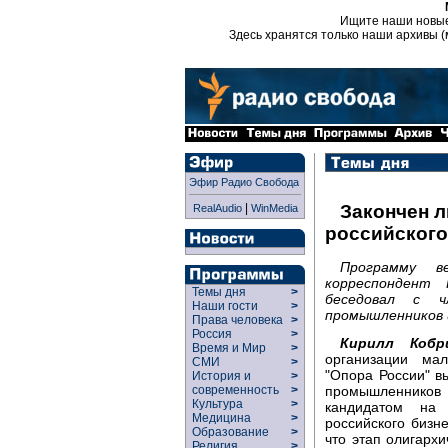
Ищите наши новы
Здесь хранятся только наши архивы (
Эфир Радио Свобода
|
Закончен л
RealAudio
WinMedia
российского
Программу в
корреспондент
Темы дня
>
беседовал с ч
Наши гости
>
промышленников 
Права человека
>
Россия
>
Кирилл Кобр
Время и Мир
>
организации ма
СМИ
>
"Опора России" в
История и
>
промышленнико
современность
>
Культура
>
кандидатом на 
Медицина
>
российского бизне
Образование
>
что этап олигарх
Религия
>