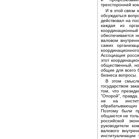
трехсторонней ко
И в этой связи
обсуждаться вопро
действовал на по
каждая из орга
координационны
обеспечивается н
валовом внутренн
самих организац
координационног
Ассоциация россий
этот координацио
общественный, но
общие для всего 
бизнеса вопросы.
В этом смысле
государством зак
том, что президе
"Опорой", правда,
не на институ
обрабатывающих о
Поэтому были п
общаются не толь
российской эко
руководители ко
валового внутрен
институализации