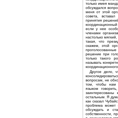
только имея манда
обсуждался вопро
меня от этой орг
совета, встава
принятия решений
координационный с
если у нее особ
членами организ
настолько мягкий,
такая, что през
скажем, этой ор
проголосованны
решение при голо
только такого р
называть конкрет
координационного
Другое дело, 
консолидироват
вопросам, не обхо
том, чтобы нам
языком говорить
заинтересованы 
остальным. Я дума
как сказал Чубайс
проблема может 
обсуждать и ст
собственности, п
в законодательс