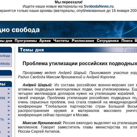
Мы переехали!
Ищите наши новые материалы на
SvobodaNews.ru
.
хранятся только наши архивы (материалы, опубликованные до 16 января 200
вобода
Проблема утилизации российских подводных
nMedia
Программу ведет Андрей Шарый. Принимают участие кор
Радио Свобода Максим Ярошевский и Андрей Королев.
Андрей Шарый:
Из состава российских военно-морских сил 
атомных подводных многоцелевых лодки, они утилизированы. Ещ
>
четырех миллиардов долларов нужно на утилизацию кораблей, 
>
своей очереди. Проблема утилизации российских подводных ло
века
>
очень серьезных проблем, она стала главной на международно
>
конференции "Глобальное партнерство стран Большой Вось
р
>
распространения оружия и материалов массового уничто
>
конференция сейчас проходит в Москве.
>
сть
>
Максим Ярошевский:
Россия ежегодно выделяет на утилизаци
>
миллионов. Говорит заместитель главы министерства по ато
>
России Сергей Антипов.
ие
>
>