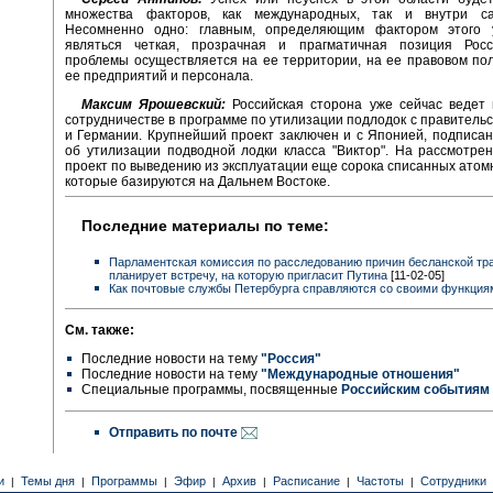
множества факторов, как международных, так и внутри с
Несомненно одно: главным, определяющим фактором этого 
являться четкая, прозрачная и прагматичная позиция Рос
проблемы осуществляется на ее территории, на ее правовом пол
ее предприятий и персонала.
Максим Ярошевский:
Российская сторона уже сейчас ведет 
сотрудничестве в программе по утилизации подлодок с правитель
и Германии. Крупнейший проект заключен и с Японией, подписа
об утилизации подводной лодки класса "Виктор". На рассмотре
проект по выведению из эксплуатации еще сорока списанных атом
которые базируются на Дальнем Востоке.
Последние материалы по теме:
Парламентская комиссия по расследованию причин бесланской тр
планирует встречу, на которую пригласит Путина
[11-02-05]
Как почтовые службы Петербурга справляются со своими функция
См. также:
Последние новости на тему
"Россия"
Последние новости на тему
"Международные отношения"
Специальные программы, посвященные
Российским событиям
Отправить по почте
и
Темы дня
Программы
Эфир
Архив
Расписание
Частоты
Сотрудники
|
|
|
|
|
|
|