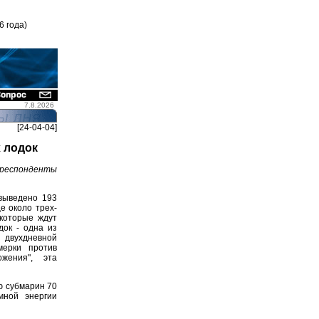
6 года)
7.8.2026
[24-04-04]
 лодок
респонденты
выведено 193
е около трех-
которые ждут
док - одна из
й двухдневной
мерки против
жения", эта
ю субмарин 70
мной энергии