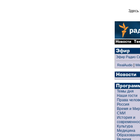
Здесь 
Эфир Радио С
|
RealAudio
Wi
Темы дня
Наши гости
Права чело
Россия
Время и Ми
СМИ
История и
современно
Культура
Медицина
Образован
Религия