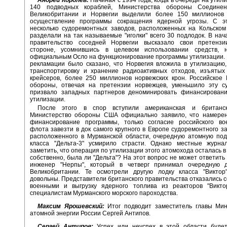
140 подводных кораблей, Министерства обороны Соединен
Великобритании и Норвегии выделили более 150 миллионов
осуществление программы сокращения ядерной угрозы. С э
несколько судоремонтных заводов, расположенных на Кольском
разделали на так называемые "иголки" всего 30 подлодок. В нач
правительство соседней Норвегии высказало свои претензи
стороне, усомнившись в целевом использовании средств, 
официальным Осло на функционирование программы утилизации. В
рекламации было сказано, что Норвегия вложила в утилизацию,
транспортировку и хранение радиоактивных отходов, изъятых
крейсеров, более 250 миллионов норвежских крон. Российское
обороны, отвечая на претензии норвежцев, уменьшило эту с
призвало западных партнеров деноминировать финансирован
утилизации.
После этого в спор вступили американская и британск
Министерство обороны США официально заявило, что намерен
финансирование программы, только согласие российского вое
флота завезти в док самого крупного в Европе судоремонтного за
расположенного в Мурманской области, очередную атомную под
класса "Дельта-3" усмирило страсти. Однако местные журна
заметить, что операция по утилизации этого атомохода осталась в 
собственно, была ли "Дельта"? На этот вопрос не может ответить
инженер "Нерпы", который в четверг принимал очередную 
Великобритании. Те осмотрели другую лодку класса "Виктор
довольны. Представители британского правительства отказались с
военными и выгрузку ядерного топлива из реакторов "Викто
специалистам Мурманского морского пароходства.
Максим Ярошевский:
Итог подводит заместитель главы Мин
атомной энергии России Сергей Антипов.
Сергей Антипов:
Успех или неуспех в этой области будет