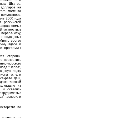
ных Штатов,
 долларов на
того момента
 полуострове,
але 2000 года
и российской
направляемых
 частности, в
 переработку,
 с подводных
 Министерство
умму вдвое и
ие программы
ая стороны.
о прекратить
нно-морского
вода "Нерпа",
водную лодку
листы успели
секрете. Да и,
 даже главный
делегацию из
" и остались
отрудничать с
ра" доверили
истерства по
 зависеть от