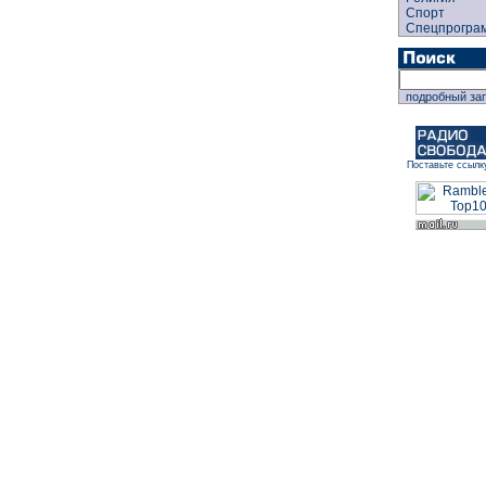
Спорт
Спецпрогра
подробный за
Поставьте ссылк