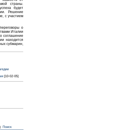
амой страны.
успеха будет
сии. Решение
е, с участием
переговоры о
ствами Италии
но соглашение
нии находится
ных субмарин,
агедии
ми
[10-02-05]
Поиск
|