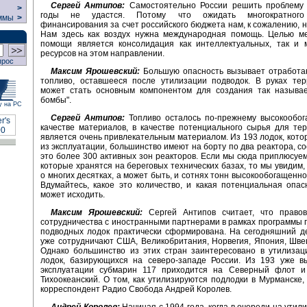
Сергей Антипов:
Самостоятельно России решить проблему
>
годы не удастся. Потому что ожидать многократного
ммы
>
финансирования за счет российского бюджета нам, к сожалению, н
Нам здесь как воздух нужна международная помощь. Целью м
помощи является консолидация как интеллектуальных, так и 
ресурсов на этом направлении.
прос
Максим Ярошевский:
Большую опасность вызывает отработа
топливо, оставшееся после утилизации подводок. В руках тер
может стать основным компонентом для создания так называе
бомбы".
у на РС
Сергей Антипов:
Топливо осталось по-прежнему высокообог
качестве материалов, в качестве потенциального сырья для те
является очень привлекательным материалом. Из 193 лодок, кот
из эксплуатации, большинство имеют на борту по два реактора, со
это более 300 активных зон реакторов. Если мы сюда приплюсуем
которые хранятся на береговых технических базах, то мы увидим, 
о многих десятках, а может быть, и сотнях тонн высокообогащенно
Вдумайтесь, какое это количество, и какая потенциальная опас
может исходить.
Максим Ярошевский:
Сергей Антипов считает, что право
сотрудничества с иностранными партнерами в рамках программы 
подводных лодок практически сформирована. На сегодняшний д
уже сотрудничают США, Великобритания, Норвегия, Япония, Шве
Однако большинство из этих стран заинтересовано в утилизац
лодок, базирующихся на северо-западе России. Из 193 уже в
эксплуатации субмарин 117 приходится на Северный флот 
Тихоокеанский. О том, как утилизируются подлодки в Мурманске,
корреспондент Радио Свобода Андрей Королев.
Андрей Королев:
Начиная с 1994 года, когда в очереди на утил