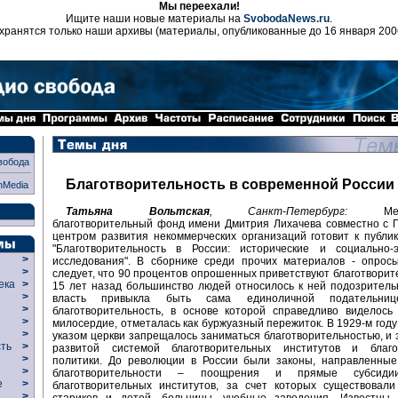
Мы переехали!
Ищите наши новые материалы на
SvobodaNews.ru
.
хранятся только наши архивы (материалы, опубликованные до 16 января 200
вобода
Благотворительность в современной России
nMedia
Татьяна Вольтская
, Санкт-Петербург:
Между
благотворительный фонд имени Дмитрия Лихачева совместно с 
центром развития некоммерческих организаций готовит к публи
"Благотворительность в России: исторические и социально-э
>
исследования". В сборнике среди прочих материалов - опросы
>
следует, что 90 процентов опрошенных приветствуют благотворит
века
>
15 лет назад большинство людей относилось к ней подозритель
>
власть привыкла быть сама единоличной подательни
р
>
благотворительность, в основе которой справедливо виделось
>
милосердие, отметалась как буржуазный пережиток. В 1929-м год
>
указом церкви запрещалось заниматься благотворительностью, и э
сть
>
развитой системой благотворительных институтов и благо
>
политики. До революции в России были законы, направленные
>
благотворительности – поощрения и прямые субсид
ие
>
благотворительных институтов, за счет которых существовал
>
стариков и детей, больницы, учебные заведения. Известны