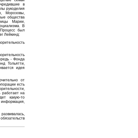
учредившие в
олы рукоделия
ы, Морозовы,
ные общества
трицы Марии,
оциализма. В
 Процесс был
ег Лейкинд:
ворительность
орительность
ередь - Фонда
нд Тольятти,
ивается идея
ючительно от
рпорации есть
орительности,
ь работает на
дет какую-то
 информация,
 развивалась,
 обязательств