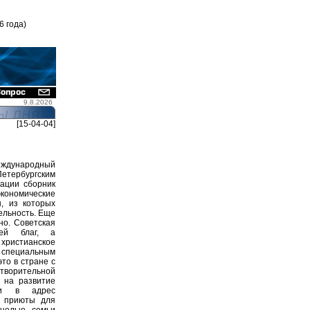
6 года)
9.8.2026
[15-04-04]
народный
Петербургским
кации сборник
кономические
, из которых
ельность. Еще
но. Советская
цей благ, а
 христианское
у специальным
то в стране с
творительной
 на развитие
ии в адрес
и приюты для
 целые семьи