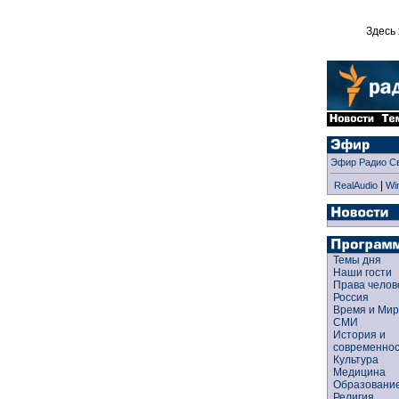
Здесь 
Эфир Радио С
|
RealAudio
Wi
Темы дня
Наши гости
Права чело
Россия
Время и Ми
СМИ
История и
современно
Культура
Медицина
Образован
Религия