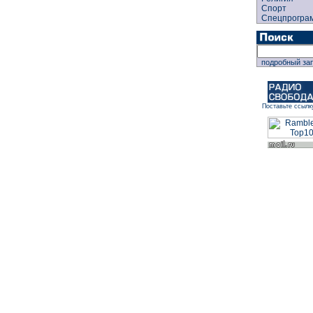
Спорт
Спецпрогра
подробный за
Поставьте ссылк