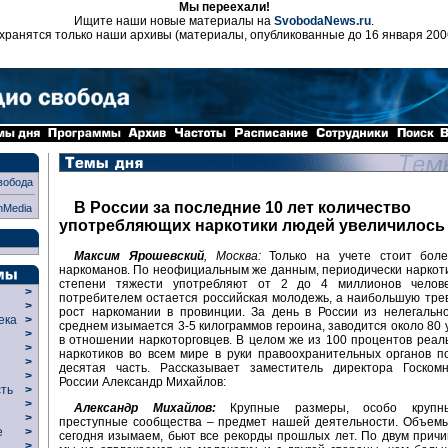
Мы переехали!
Ищите наши новые материалы на
SvobodaNews.ru
.
хранятся только наши архивы (материалы, опубликованные до 16 января 200
вобода
В России за последние 10 лет количество
nMedia
употребляющих наркотики людей увеличилось 
Максим Ярошевский
, Москва:
Только на учете стоит бол
наркоманов. По неофициальным же данным, периодически наркот
степени тяжести употребляют от 2 до 4 миллионов челов
>
потребителем остается российская молодежь, а наибольшую тре
>
рост наркомании в провинции. За день в России из нелегальн
века
>
среднем изымается 3-5 килограммов героина, заводится около 80 
>
в отношении наркоторговцев. В целом же из 100 процентов реал
р
>
наркотиков во всем мире в руки правоохранительных органов 
>
десятая часть. Рассказывает заместитель директора Госкомн
>
России Александр Михайлов:
сть
>
>
Александр Михайлов:
Крупные размеры, особо крупны
>
преступные сообщества – предмет нашей деятельности. Объемы
ие
>
сегодня изымаем, бьют все рекорды прошлых лет. По двум причи
>