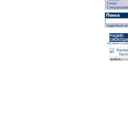
Спорт
Спецпрогра
подробный за
Поставьте ссылк