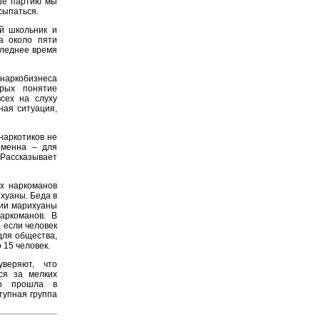
ьше партию мы
сыпаться.
й школьник и
а около пяти
следнее время
аркобизнеса
орых понятие
сех на слуху
ная ситуация,
наркотиков не
зменна – для
Рассказывает
х наркоманов
хуаны. Беда в
ции марихуаны
аркоманов. В
 если человек
для общества,
 15 человек.
веряют, что
ся за мелких
но прошла в
тупная группа