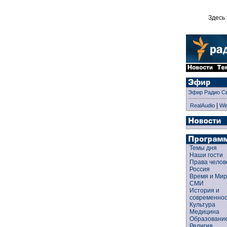
Здесь 
Эфир Радио С
|
RealAudio
Wi
Темы дня
Наши гости
Права чело
Россия
Время и Ми
СМИ
История и
современно
Культура
Медицина
Образован
Религия