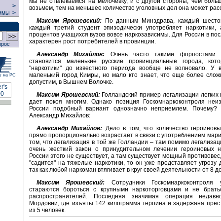
мы не отвлекаемся на мелочевку, и с другой стороны, чем бол
>
возьмем, тем на меньшее количество уголовных дел она может рас
ммы
>
Максим Ярошевский:
По данным Минздрава, каждый шесто
каждый третий студент эпизодически употребляет наркотики, 
процентов учащихся вузов вовсе наркозависимы. Для России в по
характерен рост потребителей в провинции.
прос
Александр Михайлов:
Очень часто такими форпостами н
становится маленькие русские провинциальные города, кот
"наркотики" до известного периода вообще не волновало. У в
маленький город Кимры, но мало кто знает, что еще более слож
у на РС
допустим, в Вышнем Волочке.
Максим Ярошевский:
Голландский пример легализации легких 
дает покоя многим. Однако позиция Госкомнаркоконтроля неи
России подобный вариант однозначно неприемлем. Почему? 
Александр Михайлов:
Александр Михайлов:
Дело в том, что количество героиновы
прямо пропорционально возрастает в связи с употреблением мари
том, что легализация в той же Голландии – там помимо легализа
очень жесткий закон о принудительном лечении героиновых н
России этого не существует, а там существует мощный противовес,
"садится" на тяжелые наркотики, то он уже представляет угрозу 
так как любой наркоман втягивает в круг своей деятельности от 8 до
Максим Ярошевский:
Сотрудники Госкомнаркоконтроля у
стараются бороться с крупными наркоторговцами и не брать
распространителей. Последняя значимая операция недав
Мордовии, где изъяты 142 килограмма героина и задержана прес
из 5 человек.