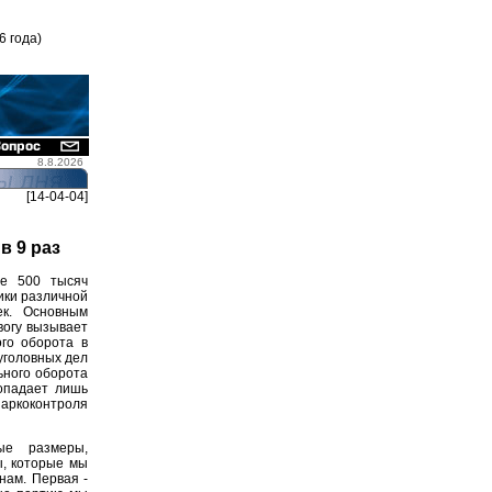
6 года)
8.8.2026
[14-04-04]
в 9 раз
ее 500 тысяч
ики различной
ек. Основным
вогу вызывает
ого оборота в
уголовных дел
ьного оборота
попадает лишь
аркоконтроля
е размеры,
, которые мы
нам. Первая -