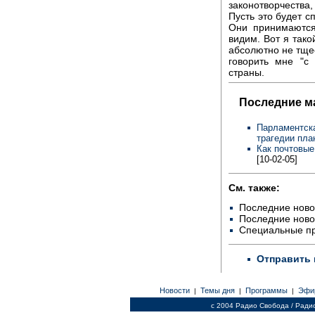
законотворчества
Пусть это будет с
Они принимаются
видим. Вот я тако
абсолютно не тщес
говорить мне "с
страны.
Последние м
Парламентска
трагедии пла
Как почтовые
[10-02-05]
См. также:
Последние ново
Последние ново
Специальные п
Отправить 
Новости
Темы дня
Программы
Эфи
|
|
|
c 2004 Радио Свобода / Ради