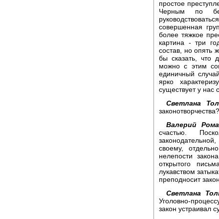
простое преступл
Черным по бе
руководствоваться
совершенная груп
более тяжкое пре
картина - три г
состав, но опять 
бы сказать, что
можно с этим со
единичный случай
ярко характериз
существует у нас 
Светлана Тол
законотворчества
Валерий Рома
счастью. Поск
законодательной,
своему, отдель
нелепости закон
открытого письм
лукавством затыка
преподносит зако
Светлана Тол
Уголовно-процес
закон устраивал с