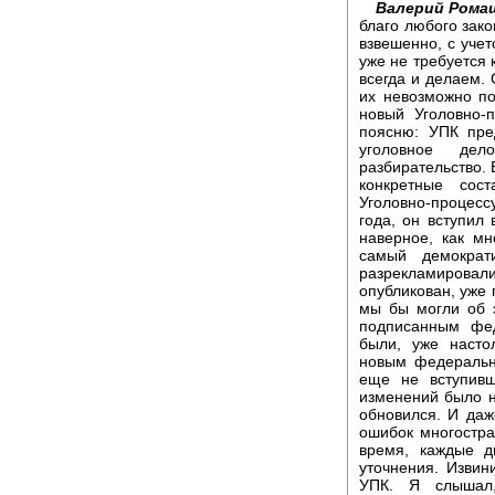
Валерий Рома
благо любого зако
взвешенно, с учет
уже не требуется 
всегда и делаем.
их невозможно по
новый Уголовно-
поясню: УПК пре
уголовное дел
разбирательство. 
конкретные сос
Уголовно-процесс
года, он вступил 
наверное, как м
самый демократ
разрекламирова
опубликован, уже 
мы бы могли об э
подписанным фед
были, уже насто
новым федеральн
еще не вступивш
изменений было на
обновился. И даж
ошибок многостра
время, каждые д
уточнения. Извин
УПК. Я слышал,