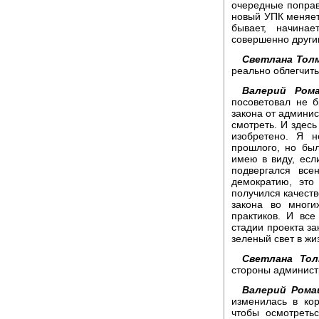
очередные поправк
новый УПК меняетс
бывает, начина
совершенно други
Светлана Толм
реально облегчить
Валерий Рома
посоветовал не б
закона от админис
смотреть. И здесь
изобретено. Я н
прошлого, но бы
имею в виду, если
подвергался вс
демократию, это
получился качеств
закона во многи
практиков. И вс
стадии проекта за
зеленый свет в жи
Светлана Тол
стороны админист
Валерий Рома
изменилась в ко
чтобы осмотреть