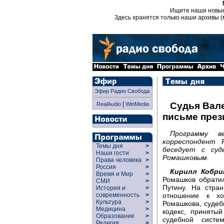
Ищите наши новы
Здесь хранятся только наши архивы (
Эфир Радио Свобода
|
Судья Вал
RealAudio
WinMedia
письме през
Программу в
корреспондент 
Темы дня
>
беседует с суд
Наши гости
>
Ромашковым.
Права человека
>
Россия
>
Кирилл Кобри
Время и Мир
>
Ромашков обрати
СМИ
>
Путину. На стра
История и
>
отношение к х
современность
>
Культура
>
Ромашкова, судеб
Медицина
>
кодекс, приняты
Образование
>
судебной сист
Религия
>