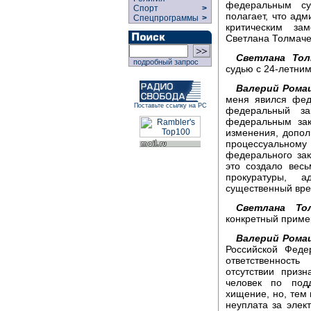
федеральным су
Спорт
>
полагает, что ад
Спецпрограммы
>
критическим за
Светлана Толмаче
Светлана Тол
подробный запрос
судью с 24-летни
Валерий Рома
меня явился фед
Поставьте ссылку на РС
федеральный за
федеральным зак
изменения, допол
процессуальному и
федерального зак
это создало вес
прокуратуры, 
существенный вре
Светлана Тол
конкретный приме
Валерий Рома
Российской Феде
ответственност
отсутствии призн
человек по под
хищение, но, тем 
неуплата за элек