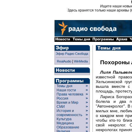
Ищите наши новы
Здесь хранятся только наши архивы (
Эфир Радио Свобода
|
Похороны 
RealAudio
WinMedia
Лиля Пальвел
известной право
Хельсинкской гру
вышла вместе с
Темы дня
>
Наши гости
>
площадь, протесту
Права человека
>
Лариса Богораз
Россия
>
болела и два го
Время и Мир
>
"Автонекролог". В
СМИ
>
милых мне, любимы
История и
>
современность
>
о каждом мне приш
Культура
>
чтобы кто-то бли
Медицина
>
свой некролог. 
Образование
>
некрологах приня
Религия
>