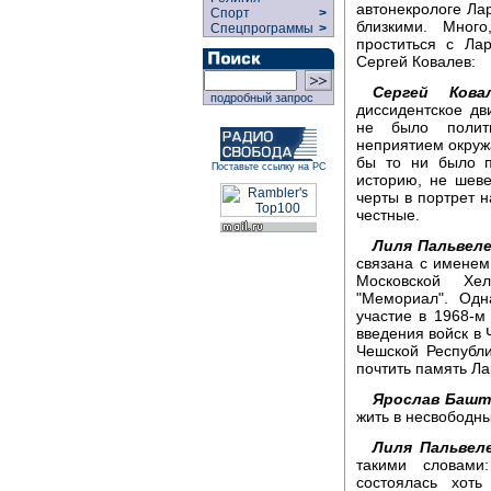
автонекрологе Ла
Спорт
>
близкими. Мног
Спецпрограммы
>
проститься с Ла
Сергей Ковалев:
Сергей Ковал
подробный запрос
диссидентское дв
не было полити
неприятием окруж
бы то ни было п
Поставьте ссылку на РС
историю, не шеве
черты в портрет 
честные.
Лиля Пальвеле
связана с именем
Московской Хе
"Мемориал". Одн
участие в 1968-м
введения войск в
Чешской Республ
почтить память Ла
Ярослав Башт
жить в несвободны
Лиля Пальвеле
такими словами
состоялась хот