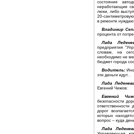
состояния авто
неработающие св
люки, либо высту
20-сантиметровую 
в ремонте нуждаю
Владимир Сеп
процента от потре
Лада Леденев
предприятия "Уп
словам, на сег
необходимо не ме
бюджет города со
Водитель:
Иной
эти деньги идут...
Лада Леденев
Евгений Чижов:
Евгений Чиж
безопасности дор
ответственности 
дорог возлагает
которых находятс
вопрос – куда ден
Лада Леденев
Управляющая ком