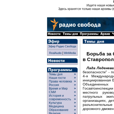
Ищите наши новы
Здесь хранятся только наши архивы (
Эфир Радио Свобода
|
Борьба за
RealAudio
WinMedia
в Ставропол
Лада Леденева
безопасности" - 
Темы дня
>
4-я Международ
Наши гости
>
инициированная Е
Права человека
>
Объединенных
Россия
>
Госавтоинспекции
Время и Мир
>
местного руков
СМИ
>
История и
>
патрульных эки
современность
>
организациях, де
Культура
>
разъяснительны
Медицина
>
дорожного движен
Образование
>
Религия
>