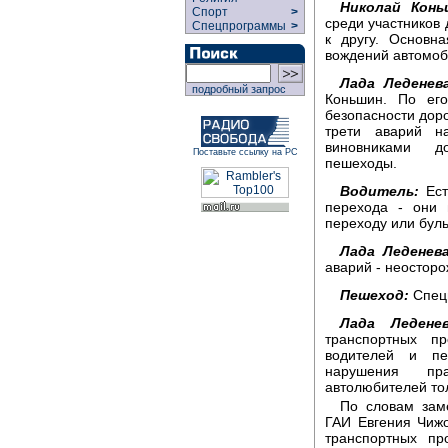
Николай Конь
Спорт
>
среди участников
Спецпрограммы
>
к другу. Основн
вождений автомоб
Лада Леденев
подробный запрос
Коньшин. По его
безопасности доро
трети аварий н
виновниками до
Поставьте ссылку на РС
пешеходы.
Водитель:
Ест
перехода - они 
переходу или буль
Лада Леденева
аварий - неосторо
Пешеход:
Специ
Лада Леденев
транспортных пр
водителей и пе
нарушения пра
автолюбителей тол
По словам заме
ГАИ Евгения Чижо
транспортных пр