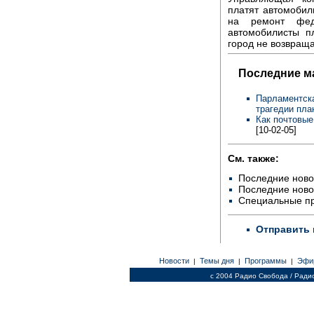
платят автомобил
на ремонт фед
автомобилисты п
город не возвраща
Последние м
Парламентска
трагедии пла
Как почтовые
[10-02-05]
См. также:
Последние ново
Последние ново
Специальные п
Отправить 
Новости
Темы дня
Программы
Эфи
|
|
|
c 2004 Радио Свобода / Ради