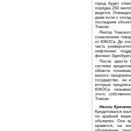
город будет отме
порядка 250 милли
ведется. Очевидн
даже если с опозд
последним объек
Томске.
Ректор Томског
сожалением говор
от ЮКОСа. До этог
часть университе
нефтяники подд
филиал Эдинбургс
После ареста 
система кредито
области понима
малого предприн
государство, ни
которые предлага
ЮКОСа называют
этого, собственн
Томске.
Нелли Кречет
Кредитовался ма
по крайней мере,
объявлен. Они к
нравится, на к
объявлении тако