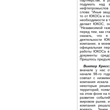
партнерстве, в 
подумать над в
нефтепромыслов 
слова: "Иные защи
то от ЮКОСа и по
необходимости в т
делает ЮКОС, он
"Независимой газе
перед тем, как ст
сказать, что я
деятельности ЮК
компании, в моем
официальная пер
работы ЮКОСа в р
документы сред
Пришлось предъя
Виктор Кресс
вначале у нас 
начале 98-го год
совпал с низким
компания искала
некоторые решен
территорий, появ
на этом фоне на 
развитие событи
мировом рынке, и
компания решала
воевать. Зачем