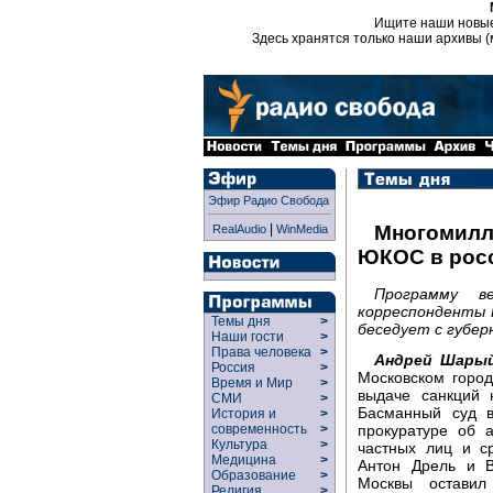
Ищите наши новы
Здесь хранятся только наши архивы (
Эфир Радио Свобода
|
Многомилл
RealAudio
WinMedia
ЮКОС в росс
Программу в
корреспонденты 
Темы дня
>
беседует с губе
Наши гости
>
Права человека
>
Андрей Шары
Россия
>
Московском горо
Время и Мир
>
выдаче санкций 
СМИ
>
Басманный суд в
История и
>
прокуратуре об 
современность
>
Культура
>
частных лиц и с
Медицина
>
Антон Дрель и В
Образование
>
Москвы остави
Религия
>