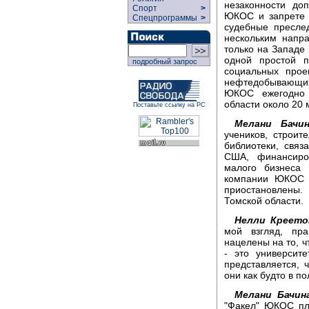
незаконности до
Спорт
>
ЮКОС и запрете 
Спецпрограммы
>
судебные пресле
нескольким напр
только на Западе 
одной простой 
подробный запрос
социальных прое
нефтедобывающих
ЮКОС ежегодно 
области около 20
Поставьте ссылку на РС
Мелани Бачин
учеников, строит
библиотеки, связ
США, финансиров
малого бизнеса
компании ЮКОС в
приостановлены.
Томской области.
Нелли Креето
мой взгляд, пр
нацелены на то, ч
- это университ
представляется, 
они как будто в п
Мелани Бачин
"Факел" ЮКОС пл