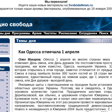
Мы переехали!
Ищите наши новые материалы на
SvobodaNews.ru
.
хранятся только наши архивы (материалы, опубликованные до 16 января 200
вобода
Как Одесса отмечала 1 апреля
nMedia
Олег Макаров
, Одесса:
1 апреля во многих странах мира
отмечают День смеха, или День дураков. На постсоветском прост
праздника, как всем известно, Одесса, нынешняя Украина. 3
которая открылась в этом городе, заметно отличается от преды
>
Смеха в город прибыло более 300 тысяч гостей из 18 стран ми
>
наверное, единственный город на земном шаре, где 1 апреля 
века
>
смеха, или Дня дураков - выходной день.
>
Рекламные щиты с приглашением на праздник были установле
р
>
областных центрах Украины. Поэтому, как и ожидалось, в Од
>
огромное количество туристов. Праздничное шествие отк
>
Дерибасовской, как обычно, а церемония открытия Юморины с
сть
>
Куликовом поле, и оттуда же и начал свое шествие первоапрельс
>
Организаторы Юморины на этот раз решили провести карнавальн
>
направлению, противоположному традиционной демонстраци
ие
>
Нового и неожиданного в Юморине-2004 было предостаточно. С 
>