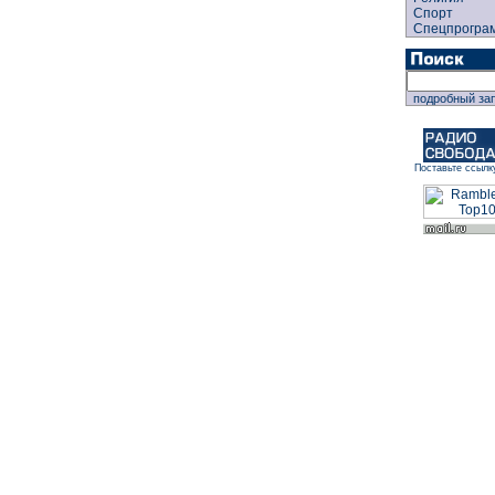
Спорт
Спецпрогра
подробный за
Поставьте ссылк