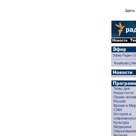
Здесь 
Эфир Радио С
|
RealAudio
Wi
Темы дня
Наши гости
Права чело
Россия
Время и Ми
СМИ
История и
современно
Культура
Медицина
Образован
Религия