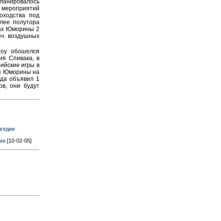
ланировалось
 мероприятий
оходства под
лее полутора
ках Юморины 2
яч воздушных
шоу обошелся
ия Спивака, в
ийские игры в
ия Юморины на
ода объявил 1
в, они будут
агедии
ми
[10-02-05]