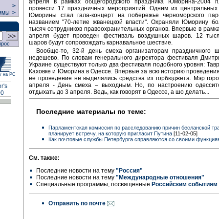
апреля в рамках общегородского праздника Юморина-2004 п
>
провести 17 праздничных мероприятий. Одним из центральных
ммы
>
Юморины стал гала-концерт на побережье черноморского пар
названием "70-летие жванецкой власти". Охраняли Юморину бо
тысяч сотрудников правоохранительных органов. Впервые в рам
апреля будет проведен фестиваль воздушных шаров. 12 тыс
шаров будут сопровождать карнавальное шествие.
прос
Вообще-то, 32-й день смеха организаторам праздничного 
недешево. По словам генерального директора фестиваля Дмитр
Украине существуют только два фестиваля подобного уровня: Тавр
Каховке и Юморина в Одессе. Впервые за всю историю проведен
у на РС
ее проведение не выделялись средства из горбюджета. Мэр гор
апреля - День смеха – выходным. Но, по настроению одессито
отдыхать до 3 апреля. Ведь, как говорят в Одессе, а шо делать...
Последние материалы по теме:
Парламентская комиссия по расследованию причин бесланской тр
планирует встречу, на которую пригласит Путина
[11-02-05]
Как почтовые службы Петербурга справляются со своими функция
См. также:
Последние новости на тему
"Россия"
Последние новости на тему
"Международные отношения"
Специальные программы, посвященные
Российским событиям
Отправить по почте