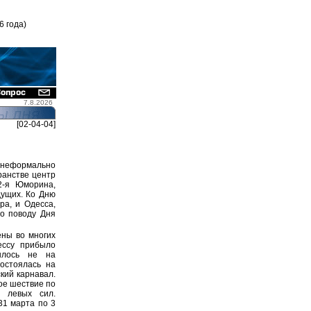
6 года)
7.8.2026
[02-04-04]
 неформально
ранстве центр
2-я Юморина,
дущих. Ко Дню
ра, и Одесса,
по поводу Дня
ны во многих
ессу прибыло
рылось не на
остоялась на
кий карнавал.
ое шествие по
и левых сил.
31 марта по 3