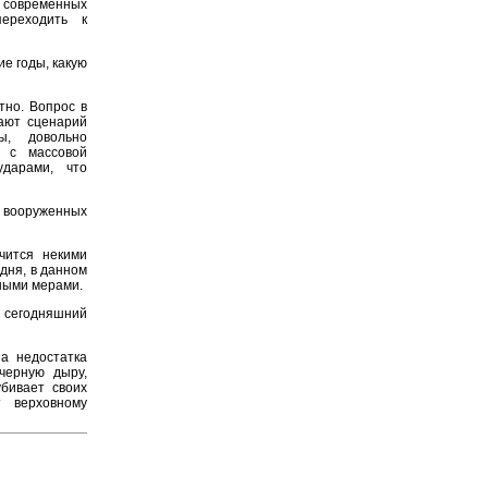
 современных
ереходить к
е годы, какую
тно. Вопрос в
гают сценарий
ы, довольно
я с массовой
дарами, что
а вооруженных
чится некими
одня, в данном
тными мерами.
сегодняшний
а недостатка
черную дыру,
бивает своих
т верховному