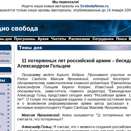
Мы переехали!
Ищите наши новые материалы на
SvobodaNews.ru
.
хранятся только наши архивы (материалы, опубликованные до 16 января 200
вобода
11 потерянных лет российской армии – беседа
nMedia
Александром Гольцем
Программу ведет Кирилл Кобрин. Принимает участие ко
Радио Свобода Максим Ярошевский, который беседуе
обозревателем, заместителем главного редактора "Еженедельн
>
Александром Гольцем.
Кирилл Кобрин: Известный российс
>
обозреватель, заместитель главного редактора "Еженедельн
века
>
Александр Гольц представил сегодня книгу "Российская армия. 
>
лет". О только что вышедшем издании, о нынешнем состоянии во
р
>
и о возможном реформировании армии автор рассказал в 
>
интервью корреспонденту Радио Свобода Максиму Ярошевскому.
>
сть
>
Максим Ярошевский:
Книга называется "11 потерянных лет
>
считаете, что потерянных?
>
ие
>
Александр Гольц:
Я считаю, что с момента создания российски
>
сил не было сделано ни одного разумного шага для того, чтобы 