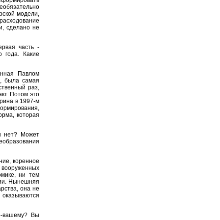
необязательно
рской модели,
асходование
и, сделано не
рвая часть -
 года. Какие
енная Павлом
ь, была самая
ственный раз,
кт. Потом это
рина в 1997-м
рмирования,
рма, которая
и нет? Может
еобразования
ние, коренное
 вооруженных
мике, ни тем
сии. Нынешняя
рства, она не
 оказываются
о-вашему? Вы