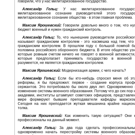
говорили, что у нас милитаризованное государство.
Александр Гольц:
У нас милитаризованное государс
милитаризованное сознание руководителей этого государ
милитаризованное сознание общества - в этом главная проблема.
Максим Ярошевский:
Говорили довольно много о том, что н
бюджет военный и нужен гражданский контроль.
Александр Гольц:
То, что нынешние руководители российског
называют гражданским контролем - это насмешка над тем, что
гражданским контролем. В прошлом году с большой помпой б
половина российского оборонного бюджета. В итоге общество уз
которые ровным счетом ничего не говорят о военной активности,
которые предполагает принимать государство в военной 
разумеется, не является гражданским контролем.
Максим Ярошевский:
Модернизация армии, с чего начать?
Александр Гольц:
Если бы кто-нибудь спросил меня об эт
реформы, я бы предложил: первое - создание корпуса проф
сержантов. Это потребовало бы около двух лет. Одновременно
изменение системы военного образования. Потому что до сих пор
академии, институты штампуют советских офицеров, представле
мире формируют бывшие преподаватели кафедры марксизма
Сегодня на них преподается жуткая мешанина крайне национа
толка.
Максим Ярошевский:
Как изменить такую ситуацию? Они 
профессионалы на данный момент.
Александр Гольц:
За два года сделать профессиональны
одновременно начать перестройку системы военного образова