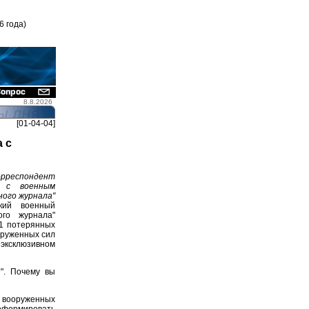
6 года)
8.8.2026
[01-04-04]
 с
рреспондент
т с военным
ого журнала"
кий военный
ого журнала"
11 потерянных
оруженных сил
эксклюзивном
". Почему вы
х вооруженных
реформировать