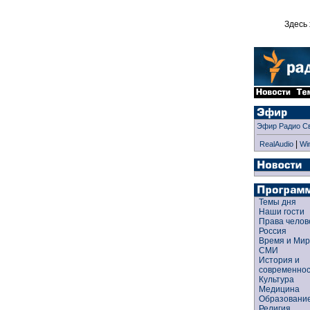
Здесь 
Эфир Радио С
|
RealAudio
Wi
Темы дня
Наши гости
Права чело
Россия
Время и Ми
СМИ
История и
современно
Культура
Медицина
Образован
Религия