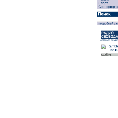
Спорт
Спецпрогра
подробный за
Поставьте ссылк