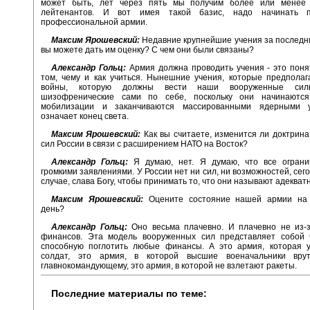
может быть, лет через пять мы получим более или менее
лейтенантов. И вот имея такой базис, надо начинать п
профессиональной армии.
Максим Ярошевский:
Недавние крупнейшие учения за последни
вы можете дать им оценку? С чем они были связаны?
Александр Гольц:
Армия должна проводить учения - это поня
том, чему и как учиться. Нынешние учения, которые предпола
войны, которую должны вести наши вооруженные сил
шизофренические сами по себе, поскольку они начинаютс
мобилизации и заканчиваются массированными ядерными у
означает конец света.
Максим Ярошевский:
Как вы считаете, изменится ли доктрин
сил России в связи с расширением НАТО на Восток?
Александр Гольц:
Я думаю, нет. Я думаю, что все ограни
громкими заявлениями. У России нет ни сил, ни возможностей, сег
случае, слава Богу, чтобы принимать то, что они называют адеква
Максим Ярошевский:
Оцените состояние нашей армии на 
день?
Александр Гольц:
Оно весьма плачевно. И плачевно не из-з
финансов. Эта модель вооруженных сил представляет собой 
способную поглотить любые финансы. А это армия, которая у
солдат, это армия, в которой высшие военачальники вру
главнокомандующему, это армия, в которой не взлетают ракеты.
Последние материалы по теме: