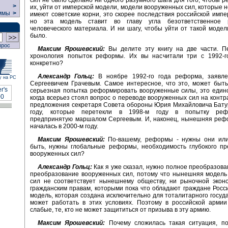
>
их, уйти от имперской модели, модели вооруженных сил, которые 
ммы
>
имеют советские корни, это скорее последствия российской импе
но эта модель ставит во главу угла безответственное р
человеческого материала. И ни шагу, чтобы уйти от такой модел
было.
прос
Максим Ярошевский:
Вы делите эту книгу на две части. Пе
хронология попыток реформы. Их вы насчитали три с 1992-го
конкретно?
Александр Гольц:
В ноябре 1992-го года реформа, заявл
у на РС
Сергеевичем Грачевым. Самое интересное, что это, может быт
серьезная попытка реформировать вооруженные силы, это един
когда всерьез стоял вопрос о переводе вооруженных сил на контра
предложения секретаря Совета обороны Юрия Михайловича Бату
году, которые перетекли в 1998-м году в попытку рефо
предпринятую маршалом Сергеевым. И, наконец, нынешняя рефо
началась в 2000-м году.
Максим Ярошевский:
По-вашему, реформы - нужны они ил
быть, нужны глобальные реформы, необходимость глубокого пр
вооруженных сил?
Александр Гольц:
Как я уже сказал, нужно полное преобразова
преобразование вооруженных сил, потому что нынешняя модель
сил не соответствует нынешнему обществу, ни рыночной эконо
гражданским правам, которыми пока что обладают граждане Рос
модель, которая создана исключительно для тоталитарного госуда
может работать в этих условиях. Поэтому в российской армии
слабые, те, кто не может защититься от призыва в эту армию.
Максим Ярошевский:
Почему сложилась такая ситуация, п