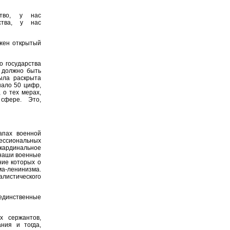
тво, у нас
ства, у нас
ужен открытый
о государства
 должно быть
ыла раскрыта
нало 50 цифр,
 о тех мерах,
сфере. Это,
апах военной
ессиональных
 кардинальное
 наши военные
ние которых о
-ленинизма.
листического
единственные
х сержантов,
ния и тогда,