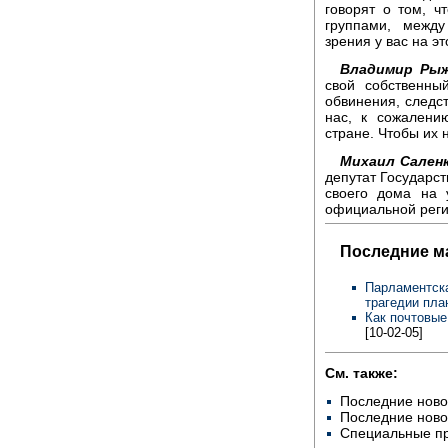
говорят о том, ч
группами, между
зрения у вас на эт
Владимир Рыж
свой собственны
обвинения, следс
нас, к сожалени
стране. Чтобы их 
Михаил Саленк
депутат Государс
своего дома на 
официальной реги
Последние м
Парламентска
трагедии пла
Как почтовые
[10-02-05]
См. также:
Последние ново
Последние ново
Специальные п