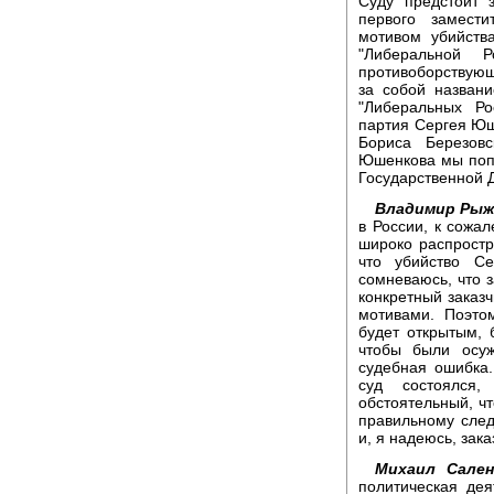
Суду предстоит 
первого замест
мотивом убийств
"Либеральной 
противоборствующ
за собой названи
"Либеральных Ро
партия Сергея Юш
Бориса Березов
Юшенкова мы поп
Государственной 
Владимир Рыж
в России, к сожал
широко распростр
что убийство С
сомневаюсь, что з
конкретный заказч
мотивами. Поэто
будет открытым, 
чтобы были осу
судебная ошибка.
суд состоялся
обстоятельный, ч
правильному след
и, я надеюсь, зака
Михаил Сален
политическая дея