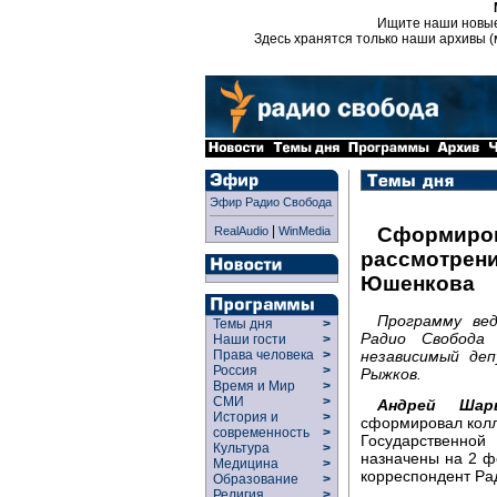
Ищите наши новы
Здесь хранятся только наши архивы (
Эфир Радио Свобода
|
Сформиров
RealAudio
WinMedia
рассмотрени
Юшенкова
Программу ве
Темы дня
>
Радио Свобода
Наши гости
>
независимый де
Права человека
>
Россия
>
Рыжков.
Время и Мир
>
СМИ
>
Андрей Шар
История и
>
сформировал колл
современность
>
Государственн
Культура
>
назначены на 2 ф
Медицина
>
корреспондент Ра
Образование
>
Религия
>