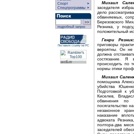
Михаил Сален
Спорт
>
заседателя избра
Спецпрограммы
>
дело рассматрива
обвиняемых, соп
Березовского Мих
Резника, у подс
подробный запрос
положительный ис
Генри Резник
приговоры практи
Поставьте ссылку на РС
вероятны. Он не
должна отстаиват
состязание. Я 
происходить по 
нормы этики проф
Михаил Саленк
помощника Алекс
убийства Юшенко
Подготовкой к у
Киселев, Влади
обвинения по т
посягательство на
незаконное хра
наказание впло
адвоката Резник
полтора-два меся
заседателей обес