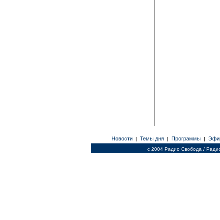
Новости
Темы дня
Программы
Эфи
|
|
|
c 2004 Радио Свобода / Ради