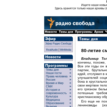
Ищите наши новы
Здесь хранятся только наши архивы (
Эфир Радио Свобода
|
80-летие с
RealAudio
WinMedia
Владимир То
кончины, похоже,
Все эти годы он 
партии, бруталь
Темы дня
>
Наши гости
>
идей, отслужил в 
Права человека
>
улучшателей соц
Россия
>
бока в хрустально
Время и Мир
>
свои мертвое тело
СМИ
>
его грязном бель
История и
>
потешные требов
современность
>
христианскому об
Культура
>
Медицина
>
Его еще не пох
Образование
>
лениноведы (и
Религия
>