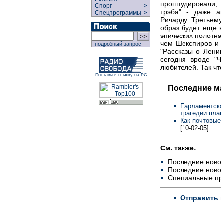
проштудировали, 
Спорт
>
трэба" - даже 
Спецпрограммы
>
Ричарду Третьему
образ будет еще 
эпических полотн
чем Шекспиров и 
подробный запрос
"Рассказы о Лени
сегодня вроде "
любителей. Так чт
Поставьте ссылку на РС
Последние м
Парламентска
трагедии пла
Как почтовые
[10-02-05]
См. также:
Последние ново
Последние ново
Специальные п
Отправить 