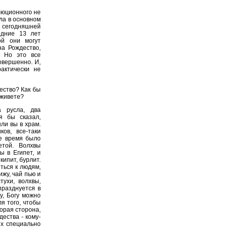
люционного не
ла в основном
 сегодняшней
едние 13 лет
ой они могут
на Рождество,
. Но это все
овершенно. И,
актически не
ество? Как бы
 живете?
 русла, два
я бы сказал,
шли вы в храм.
ов, все-таки
же время было
етой. Волхвы
ы в Египет, и
кипит, бурлит.
ться к людям,
ижу, чай пью и
тухи, волхвы,
празднуется в
у, Богу можно
ля того, чтобы
торая сторона,
ества - кому-
ях специально