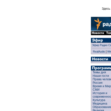
Здесь 
Эфир Радио С
|
RealAudio
Wi
Темы дня
Наши гости
Права чело
Россия
Время и Ми
СМИ
История и
современно
Культура
Медицина
Образован
Религия