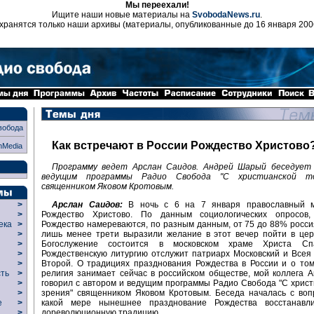
Мы переехали!
Ищите наши новые материалы на
SvobodaNews.ru
.
хранятся только наши архивы (материалы, опубликованные до 16 января 200
вобода
Как встречают в России Рождество Христово
nMedia
Программу ведет Арслан Саидов. Андрей Шарый беседует
ведущим программы Радио Свобода "С христианской то
священником Яковом Кротовым.
Арслан Саидов:
В ночь с 6 на 7 января православный м
>
Рождество Христово. По данным социологических опросов,
>
Рождество намереваются, по разным данным, от 75 до 88% россия
века
>
лишь менее трети выразили желание в этот вечер пойти в цер
>
Богослужение состоится в московском храме Христа Спа
р
>
Рождественскую литургию отслужит патриарх Московский и Всея
>
Второй. О традициях празднования Рождества в России и о том
>
религия занимает сейчас в российском обществе, мой коллега
сть
>
говорил с автором и ведущим программы Радио Свобода "С христ
>
зрения" священником Яковом Кротовым. Беседа началась с воп
>
какой мере нынешнее празднование Рождества восстанавл
ие
>
дореволюционную традицию.
>