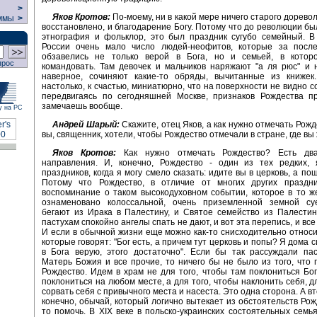
>
Яков Кротов:
По-моему, ни в какой мере ничего старого дорево
ммы
>
восстановлено, и благодарение Богу. Потому что до революции бы
этнография и фольклор, это был праздник сугубо семейный. В
России очень мало число людей-неофитов, которые за посл
обзавелись не только верой в Бога, но и семьей, в котор
прос
командовать. Там девочек и мальчиков наряжают "а ля рюс" и 
наверное, сочиняют какие-то обряды, вычитанные из книжек
настолько, к счастью, миниатюрно, что на поверхности не видно с
передвигаясь по сегодняшней Москве, признаков Рождества пр
замечаешь вообще.
у на РС
Андрей Шарый:
Скажите, отец Яков, а как нужно отмечать Рожд
вы, священник, хотели, чтобы Рождество отмечали в стране, где вы
Яков Кротов:
Как нужно отмечать Рождество? Есть два
направления. И, конечно, Рождество - один из тех редких, 
праздников, когда я могу смело сказать: идите вы в церковь, а по
Потому что Рождество, в отличие от многих других праздник
воспоминание о таком высокодуховном событии, которое в то 
ознаменовано колоссальной, очень приземленной земной су
бегают из Ирака в Палестину, и Святое семейство из Палестин
пастухам спокойно ангелы спать не дают, и вот эта перепись, и все 
И если в обычной жизни еще можно как-то снисходительно относи
которые говорят: "Бог есть, а причем тут церковь и попы? Я дома с
в Бога верую, этого достаточно". Если бы так рассуждали пас
Матерь Божия и все прочие, то ничего бы не было из того, что 
Рождество. Идем в храм не для того, чтобы там поклониться Бог
поклониться на любом месте, а для того, чтобы наклонить себя, д
сорвать себя с привычного места и насеста. Это одна сторона. А в
конечно, обычай, который логично вытекает из обстоятельств Рожд
то помочь. В XIX веке в польско-украинских состоятельных семь