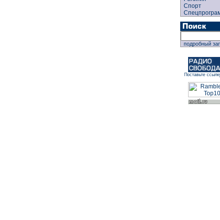
Спорт
Спецпрогра
подробный за
Поставьте ссылк