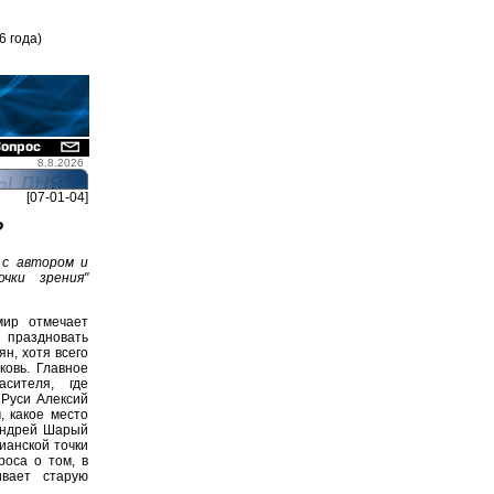
6 года)
8.8.2026
[07-01-04]
?
 с автором и
чки зрения"
ир отмечает
 праздновать
н, хотя всего
ковь. Главное
сителя, где
 Руси Алексий
, какое место
 Андрей Шарый
ианской точки
роса о том, в
ивает старую