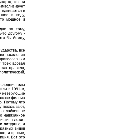
ухарка, то они
символизирует
 вдвигается в
нное в воду,
-то мощное и
дно по тому,
-то другому -
отя бы бомжу,
сударства, все
тво населения
 православным
т трехчасовая
 как правило,
политический,
оследние годы
 или в 1991-м,
ом неверующие
 показе фильма
ю. Потому что
у показывают,
 озлобленное
то навязанное
 истина лежит
и литургию, и
 разных видов
ое, и прочие,
иция. Вот это