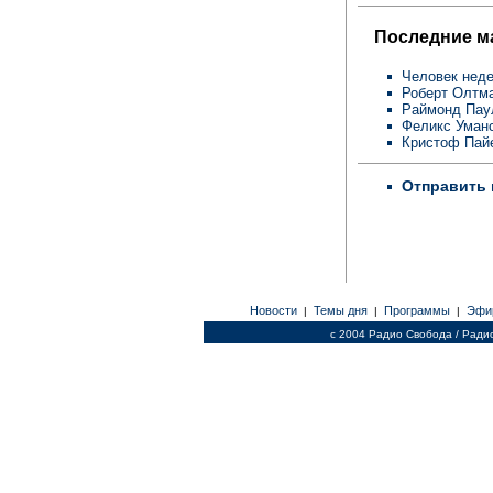
Последние м
Человек неде
Роберт Олтм
Раймонд Пау
Феликс Уман
Кристоф Пай
Отправить 
Новости
Темы дня
Программы
Эфи
|
|
|
c 2004 Радио Свобода / Ради