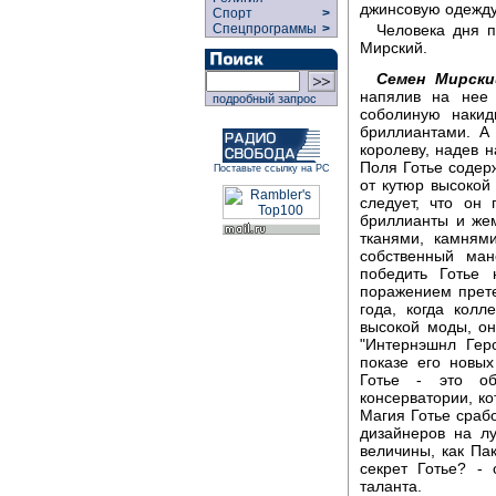
джинсовую одежду
Спорт
>
Человека дня 
Спецпрограммы
>
Мирский.
Семен Мирски
напялив на нее 
подробный запрос
соболиную накид
бриллиантами. А
королеву, надев н
Поля Готье содерж
Поставьте ссылку на РС
от кутюр высокой
следует, что он 
бриллианты и жем
тканями, камням
собственный ман
победить Готье 
поражением прете
года, когда кол
высокой моды, он
"Интернэшнл Гер
показе его новы
Готье - это об
консерватории, ко
Магия Готье срабо
дизайнеров на л
величины, как Па
секрет Готье? - 
таланта.