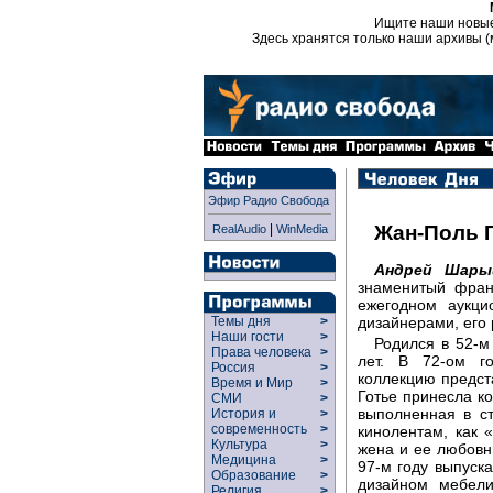
Ищите наши новы
Здесь хранятся только наши архивы (
Эфир Радио Свобода
|
Жан-Поль 
RealAudio
WinMedia
Андрей Шары
знаменитый фран
ежегодном аукци
дизайнерами, его 
Темы дня
>
Наши гости
>
Родился в 52-м
Права человека
>
лет. В 72-ом г
Россия
>
коллекцию предст
Время и Мир
>
Готье принесла к
СМИ
>
выполненная в ст
История и
>
современность
>
кинолентам, как 
Культура
>
жена и ее любовн
Медицина
>
97-м году выпуск
Образование
>
дизайном мебели
Религия
>