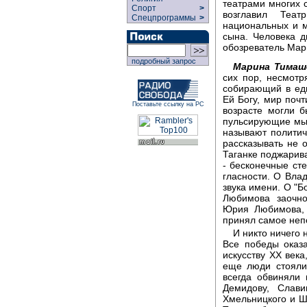
театрами многих с
Спорт
>
возглавил Теа
Спецпрограммы
>
национальных и 
сына. Человека 
обозреватель Мар
подробный запрос
Марина Тимаш
сих пор, несмотр
собирающий в еди
Ей Богу, мир почт
Поставьте ссылку на РС
возрасте могли б
пульсирующие мыс
называют политич
рассказывать не о
Таганке поджарив
- бесконечные ст
гласности. О Вла
звука имени. О "Б
Любимова заочно
Юрия Любимова, 
принял самое непо
И никто ничего 
Все победы оказ
искусству ХХ века
еще люди стояли
всегда обвиняли 
Демидову, Слав
Хмельницкого и Ш