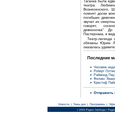
Таганка была едв
театра: Любимо
Вознесенского, 
помнят доски вое
погибших девочек-
звучат их смертны
говорят, сосе
девчоночка". Д
Пастернака, и виде
Театр-легенда
обязаны Юрию Лю
оказалась удивит
Последние м
Человек неде
Роберт Олтм
Раймонд Пау
Феликс Уман
Кристоф Пай
Отправить 
Новости
Темы дня
Программы
Эфи
|
|
|
c 2004 Радио Свобода / Ради