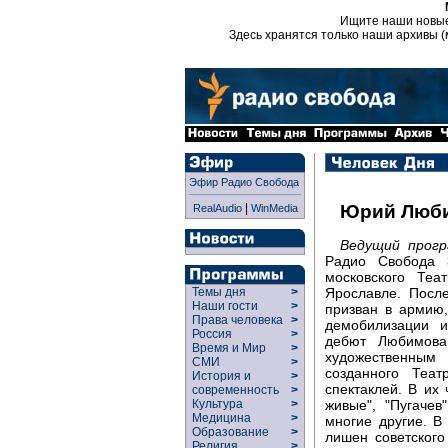
Ищите наши новы
Здесь хранятся только наши архивы (
Эфир Радио Свобода
|
Юрий Люб
RealAudio
WinMedia
Ведущий прог
Радио Свобода 3
московского Те
Ярославле. Посл
Темы дня
>
Наши гости
>
призван в армию
Права человека
>
демобилизации и
Россия
>
дебют Любимова
Время и Мир
>
художественным
СМИ
>
созданного Теа
История и
>
спектаклей. В их 
современность
>
живые", "Пугачев
Культура
>
Медицина
>
многие другие. В
Образование
>
лишен советского
Религия
>