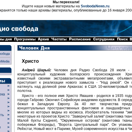
Мы переехали!
Ищите наши новые материалы на
SvobodaNews.ru
.
хранятся только наши архивы (материалы, опубликованные до 16 января 200
вобода
Христо
nMedia
Андрей Шарый:
Человек дня Радио Свобода 28 июля - а
концептуальный художник болгарского происхождения Хри
известный своими экстравагантными мегапроектами, объяви
приступает к реализации нового замысла - "Над рекой". Он 
>
натянуть над долиной реки Арканзас в США 10-километровый т
>
полотна.
века
>
Христо - его полное имя Христо Явашев - родился в 1935 году
>
городе Габрово. Окончил Софийскую академию художеств. В середи
р
>
бежал в Западную Европу. За 40 лет творчества приду
>
концептуальных пространственных фантомов и ландшафтных 
>
многие из которых видны из космоса. Изобретатель техники "эм
сть
>
некоторые из проектов Христо: "Завернутый залив" (окантовка тка
>
Малой бухты Сиднея), "Окруженные острова" (окантовка ткань
>
побережья Флориды), "Ворота. Центральный парк". Он упаковы
ие
>
Рейхстаг, Новый мост в Париже, Музей современного искусства в Чи
>