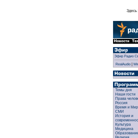
Здесь 
Эфир Радио С
|
RealAudio
Wi
Темы дня
Наши гости
Права чело
Россия
Время и Ми
СМИ
История и
современно
Культура
Медицина
Образован
Религия