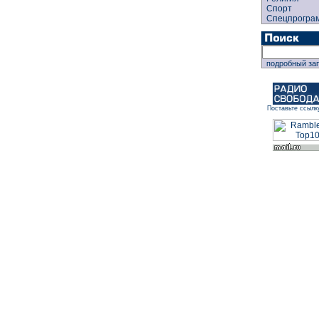
Спорт
Спецпрогра
подробный за
Поставьте ссылк