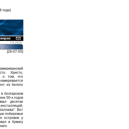
6 года)
7.8.2026
[28-07-05]
мериканский
сто. Христо,
л о том, что
намеревается
ент из белого
 в болгарском
не 50-х годов
мал десятки
инсталляций,
баллажа". Вот
нью побережья
ю островов у
вал в бумагу
каго.