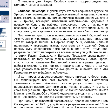
О человеке дня Радио Свобода говорит корреспондент на
>
Болгарии Татьяна Ваксберг.
ммы
>
Татьяна Ваксберг:
В узком кругу старых софийских друзей о
Христо - их однокашник из Художественной академии, сдававш
всеми экзамены по принципам социалистического реализма. Для в
он - Кристо, всемирно известный американский художник. А
прос
псевдоним Кристо не выбирал специально, просто так получил
возрасте 21 года, из Болгарии в Париж, где и устроился жить, 
сразу понял, что надо менять если не имя, то хотя бы то, как оно п
Под именем Кристо он и познакомился со своей будущей жен
у на РС
Уже 40 лет они работают вместе. Жан-Клод оказалась первым ег
затеях, которые многие, в Париже конца 50-х, считали непоня
например, упаковывать тканью пространства и здания? Отнош
новому духу модернизма поменялось в 1962 году - тогда пар
разрешила Кристо перекрыть на восемь часов улицу Висконти, на к
то жили Расин, Делакруа и Бальзак. Прохожие сворачивали 
натыкались на гору разноцветных металлических баков. Произ
спустя после появления Берлинской стены и в разгар демонст
войны в Алжире. С тех пор скептицизм к идеям Кристо стал ум
стал упаковывать плотной тканью фонтаны и памятники в Ита
Германии, музеи и фабрики в Америке.
И хотя проекты дорогостоящие, Кристо никогда не берет денег
Он финансирует все сам, вместе с Жан-Клод. Составлен
занимается только Жан-Клод, эскизы рисует только Кристо
подписывают вместе. Они никогда не летают в одном и том же 
свою личную жизнь Кристо вообще не любит рассказывать. Живет
Манхэттене. Курит. Оба с Жан-Клод родились в один и тот же день.
поэт. Все остальное - работа и концептуальные проекты.
Про новый, называемый “космическим” проект он согласен гов
Он задумал его в 1992 году, добивался разрешения у властей 13 ле
его не раньше августа 2008 года. И, со всей очевидностью, намер