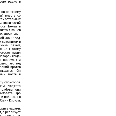
шего радио в
н по-прежнему
ий вместе со
сех остальных
ртистический
ось. Бежав в
Христо Явашев
роизносится.
ой Жан-Клод.
о союзником в
тными: зачем,
ение к этому
ижская мэрия
оторой когда-
в переулок и
ошло это год
раций против
еньшаться. Он
лии, мосты в
 у спонсоров.
ием бюджета
, работы они
самолете. Про
 и работает в
 Сын - Кирилл,
орить часами.
т, а реализует
ен превратить