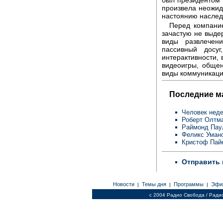
произвела неожид
настоянию наслед
Перед компание
зачастую не выдер
виды развлечен
пассивный досу
интерактивности, 
видеоигры, обще
виды коммуникаци
Последние м
Человек неде
Роберт Олтм
Раймонд Пау
Феликс Уман
Кристоф Пай
Отправить 
Новости
Темы дня
Программы
Эфи
|
|
|
c 2004 Радио Свобода / Ради