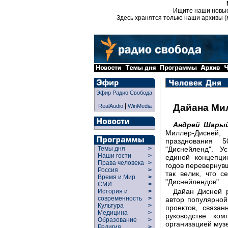
Ищите наши новы
Здесь хранятся только наши архивы (
Эфир Радио Свобода
|
Дайана Ми
RealAudio
WinMedia
Андрей Шарый
Миллер-Дисней,
празднования 5
"Диснейленд". У
Темы дня
>
Наши гости
>
единой концепци
Права человека
>
годов перевернув
Россия
>
так велик, что 
Время и Мир
>
"Диснейлендов".
СМИ
>
Дайан Дисней р
История и
>
современность
>
автор популярной
Культура
>
проектов, связа
Медицина
>
руководстве ко
Образование
>
организацией муз
Религия
>