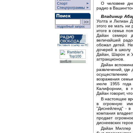
О человеке дн
Спорт
>
радио в Вашингто
Спецпрограммы
>
Владимир Аба
Уолта и Лилиан Д
этого ее мать ни 
подробный запрос
итоге в семье по
Дайан семеро д
величайшей радо
обожал детей. Не
Поставьте ссылку на РС
дочерей в школу 
Дайан, Шарон и У
аттракционов.
Дайан вспоминае
развлечений, где 
осуществлению
возражения семьи,
июле 1955 года 
Калифорнии, в г
Дайан говорит, чт
В настоящее вр
в огромную имп
"Диснейленд" - в
компания владеет
продает огромно
диснеевских герое
Дайан Миллер 
был президентом 