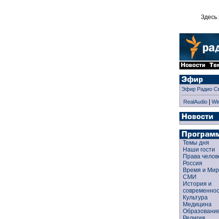
Здесь 
Эфир Радио С
|
RealAudio
Wi
Темы дня
Наши гости
Права чело
Россия
Время и Ми
СМИ
История и
современно
Культура
Медицина
Образован
Религия