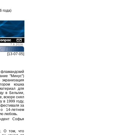
6 года)
7.8.2026
[13-07-05]
 фламандский
ание "Минус")
- экранизация
тором кошка
материал для
ду в Бельгии,
, вскоре снял
 в 1999 году,
 фестиваля за
 о 14-летнем
ую любовь.
ондент Софья
. О том, что