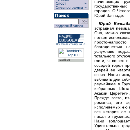
начинающих груз
Спорт
>
государственных
Спецпрограммы
>
городов. О Челов
Юрий Вачнадзе:
Юрий Вачнадз
подробный запрос
эстрадная певица
Она, можно сказа
нельзя использова
просто-напрост
Поставьте ссылку на РС
благоденствия 
услужливо подск
тотального отключ
гости, я вошел в
соседей горел пр
дверей ее кварт
свеча. Нани нико
выбивать для себя
редчайшее в Груз
избранных - Шота,
Акакий Церетели
Прежде всего, из
романса, его с
исполняемых ею п
вся история ее 
писал о грузинах
Нани воплощае
Удивительно: тра