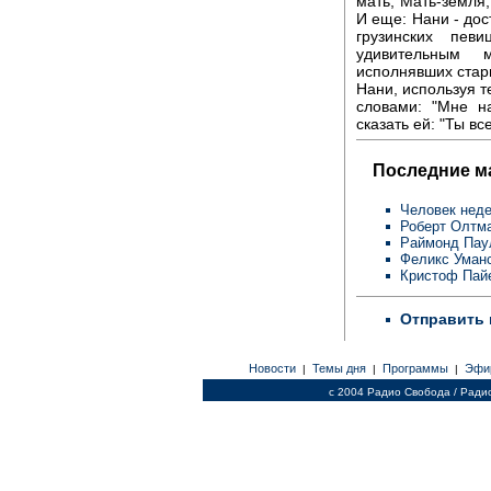
мать, Мать-земля,
И еще: Нани - до
грузинских пе
удивительным м
исполнявших стар
Нани, используя т
словами: "Мне н
сказать ей: "Ты в
Последние м
Человек неде
Роберт Олтм
Раймонд Пау
Феликс Уман
Кристоф Пай
Отправить 
Новости
Темы дня
Программы
Эфи
|
|
|
c 2004 Радио Свобода / Ради