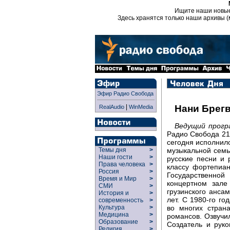
Ищите наши новы
Здесь хранятся только наши архивы (
Эфир Радио Свобода
|
Нани Брег
RealAudio
WinMedia
Ведущий прог
Радио Свобода 21 
сегодня исполнило
музыкальной семь
Темы дня
>
Наши гости
>
русские песни и
Права человека
>
классу фортепиан
Россия
>
Государственно
Время и Мир
>
концертном зале
СМИ
>
грузинского анса
История и
>
лет. С 1980-го го
современность
>
во многих стран
Культура
>
Медицина
>
романсов. Озвучи
Образование
>
Создатель и руко
Религия
>