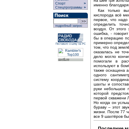
на шее три золоты
Спорт
>
именно благодаря 
Спецпрограммы
>
Как только вы
кислорода всё ме
первое, что надо
определить точн
подробный запрос
воздух. От этого
ошибка, - говорит
бы в операцию п
примерно определ
Поставьте ссылку на РС
том, что под земл
оказалась не то
дело могло кончи
помогали в рас
используют в бом
также оснащена а
одного сантиме
систему координа
шахты и сопостав
руки небольшое п
которой предсто
первой скважени Л
Но когда он услы
бураву – этот зв
жизни. После 77 
все 9 шахтёров б
Последние м