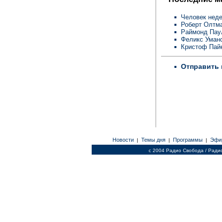
Человек неде
Роберт Олтм
Раймонд Пау
Феликс Уман
Кристоф Пай
Отправить 
Новости
Темы дня
Программы
Эфи
|
|
|
c 2004 Радио Свобода / Ради