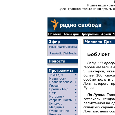
Ищите наши новы
Здесь хранятся только наши архивы (
Эфир Радио Свобода
|
Боб Лонг
RealAudio
WinMedia
Ведущий прогр
героев назвали ам
9 шахтёров, ока
более 100 спас
Темы дня
>
Наши гости
>
особую роль в с
Права человека
>
Лонг, которого 
Россия
>
Рунов:
Время и Мир
>
СМИ
>
Ян Рунов:
Толп
История и
>
встречали каждог
современность
>
расчитанной на од
Культура
>
складских сараев 
Медицина
>
Лонг, местный со
Образование
>
Религия
>