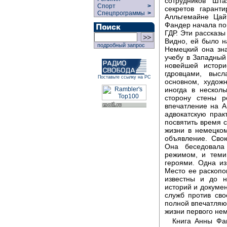
сотрудников "Шт
Спорт
>
секретов гарант
Спецпрограммы
>
Алльгемайне Цай
Фандер начала пои
ГДР. Эти рассказы
Видно, ей было н
подробный запрос
Немецкий она зна
учебу в Западный
новейшей истор
гдровцами, выс
Поставьте ссылку на РС
основном, худож
иногда в нескол
сторону стены р
впечатление на А
адвокатскую прак
посвятить время 
жизни в немецком
объявление. Сво
Она беседовала
режимом, и теми
героями. Одна из
Место ее раскопо
известны и до н
историй и докуме
служб против сво
полной впечатляю
жизни первого нем
Книга Анны Фан