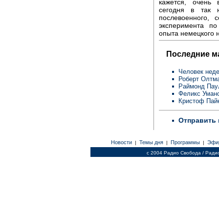
кажется, очень 
сегодня в так 
послевоенного, 
эксперимента по
опыта немецкого 
Последние м
Человек неде
Роберт Олтм
Раймонд Пау
Феликс Уман
Кристоф Пай
Отправить 
Новости
Темы дня
Программы
Эфи
|
|
|
c 2004 Радио Свобода / Ради