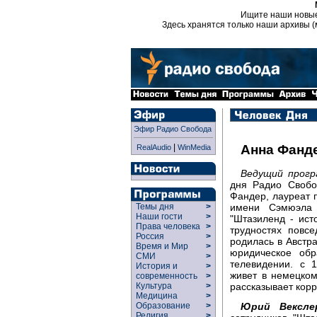
Ищите наши новы
Здесь хранятся только наши архивы (
Эфир Радио Свобода
|
Анна Фанд
RealAudio
WinMedia
Ведущий прог
дня Радио Свобо
Фандер, лауреат 
имени Сэмюэла 
Темы дня
>
Наши гости
>
"Штазиленд - ист
Права человека
>
трудностях повс
Россия
>
родилась в Австр
Время и Мир
>
юридическое обр
СМИ
>
телевидении. с 
История и
>
живет в немецко
современность
>
рассказывает кор
Культура
>
Медицина
>
Юрий Вексле
Образование
>
Религия
>