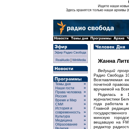
Ищите наши новы
Здесь хранятся только наши архивы (
Эфир Радио Свобода
|
Жанна Лит
RealAudio
WinMedia
Ведущий прог
Радио Свобода 10
Возглавляемая е
почетной правоза
Темы дня
>
Наши гости
>
вручаемой на Все
Права человека
>
Родилась в 1
Россия
>
журналистики Бело
Время и Мир
>
года работала в
СМИ
>
Главной редакци
История и
>
современность
>
государственного
Культура
>
минскую городс
Медицина
>
вещавшую на FM 
Образование
>
редактор радиост
Религия
>