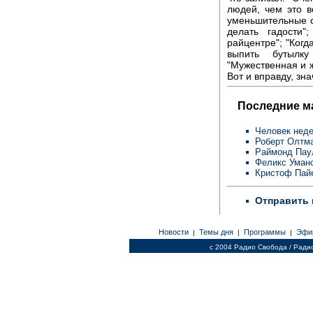
людей, чем это в
уменьшительные с
делать гадости
райцентре"; "Когд
выпить бутылку
"Мужественная и ж
Вот и вправду, зна
Последние м
Человек неде
Роберт Олтм
Раймонд Пау
Феликс Уман
Кристоф Пай
Отправить 
Новости
Темы дня
Программы
Эфи
|
|
|
c 2004 Радио Свобода / Ради