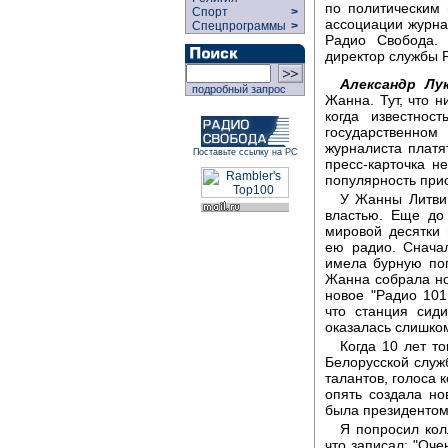
по политическим 
Спорт
>
ассоциации журна
Спецпрограммы
>
Радио Свобода. 
директор службы 
Александр Лу
подробный запрос
Жанна. Тут, что н
когда известнос
государственном
журналиста платя
Поставьте ссылку на РС
пресс-карточка 
популярность при
У Жанны Литви
властью. Еще до
мировой десятки 
ею радио. Снача
имела бурную поп
Жанна собрала но
новое "Радио 101
что станция сиди
оказалась слишком
Когда 10 лет т
Белорусской служ
талантов, голоса 
опять создала но
была президентом
Я попросил кол
что записал: "Оче