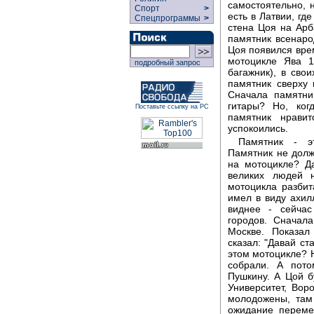
самостоятельно, 
Спорт
>
есть в Латвии, гд
Спецпрограммы
>
стена Цоя на Арба
памятник всенаро
Цоя появился вре
мотоцикле Ява 1
подробный запрос
багажник), в сво
памятник сверху
Сначала памятни
гитары? Но, ког
Поставьте ссылку на РС
памятник нрави
успокоились.
Памятник - э
Памятник не долж
на мотоцикле? Да
великих людей 
мотоцикла разбит
имел в виду ахил
виднее - сейча
городов. Сначал
Москве. Показал
сказал: "Давай ст
этом мотоцикле? Н
собрали. А пото
Пушкину. А Цой б
Университет, Вор
молодожены, там
ожидание перемен