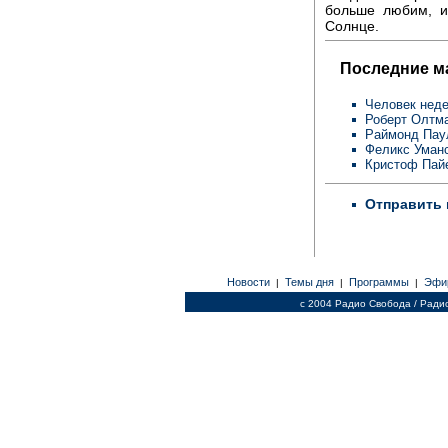
больше любим, и
Солнце.
Последние м
Человек неде
Роберт Олтм
Раймонд Пау
Феликс Уман
Кристоф Пай
Отправить 
Новости
Темы дня
Программы
Эфи
|
|
|
c 2004 Радио Свобода / Ради