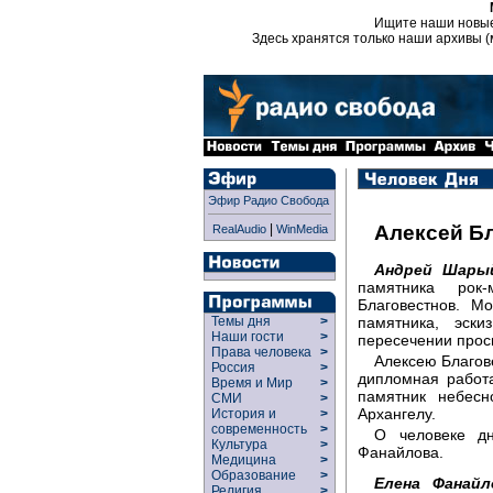
Ищите наши новы
Здесь хранятся только наши архивы (
Эфир Радио Свобода
|
Алексей Б
RealAudio
WinMedia
Андрей Шары
памятника рок
Благовестнов. М
памятника, эски
Темы дня
>
Наши гости
>
пересечении просп
Права человека
>
Алексею Благове
Россия
>
дипломная работа
Время и Мир
>
памятник небесн
СМИ
>
Архангелу.
История и
>
современность
>
О человеке д
Культура
>
Фанайлова.
Медицина
>
Образование
>
Елена Фанайл
Религия
>