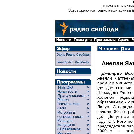
Ищите наши новы
Здесь хранятся только наши архивы (
Эфир Радио Свобода
|
Анелли Яа
RealAudio
WinMedia
Дмитрий Волч
Анелли Яаттеень
премьер-министр
где две высшие 
Темы дня
>
Наши гости
>
Президент Финлян
Права человека
>
Халонен. родил
Россия
>
образованию - юри
Время и Мир
>
Лапуа. С середи
СМИ
>
начале 80-ых ра
История и
>
дел. Депутатом 
современность
>
году. С 94-ого по
Культура
>
Медицина
>
председателя пар
Образование
>
2000-го - зам
Религия
>