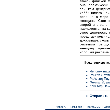
этакой финской М
она практическ
слишком центрис
хобби ничего неи
если не в мире 
женщины. Став п
второй в стране
парламента, на к
этого должность
представительн
доказывает, скол
отметила сегод
женщину премье
хорошая реклама 
Последние м
Человек неде
Роберт Олтм
Раймонд Пау
Феликс Уман
Кристоф Пай
Отправить 
Новости
Темы дня
Программы
Эфи
|
|
|