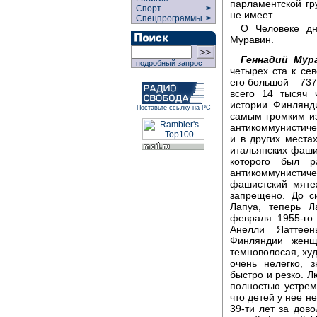
парламентской г
Спорт
>
не имеет.
Спецпрограммы
>
О Человеке дн
Муравин.
Геннадий Мур
подробный запрос
четырех ста к сев
его большой – 737
всего 14 тысяч 
истории Финлянд
Поставьте ссылку на РС
самым громким из
антикоммунистиче
и в других места
итальянских фаши
которого был р
антикоммунисти
фашистский мяте
запрещено. До с
Лапуа, теперь Л
февраля 1955-го
Анелли Яаттеен
Финляндии женщ
темноволосая, худ
очень нелегко, 
быстро и резко. Л
полностью устрем
что детей у нее не
39-ти лет за дов