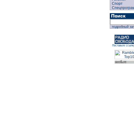
Спорт
Спецпрогра
подробный за
Поставьте ссылк