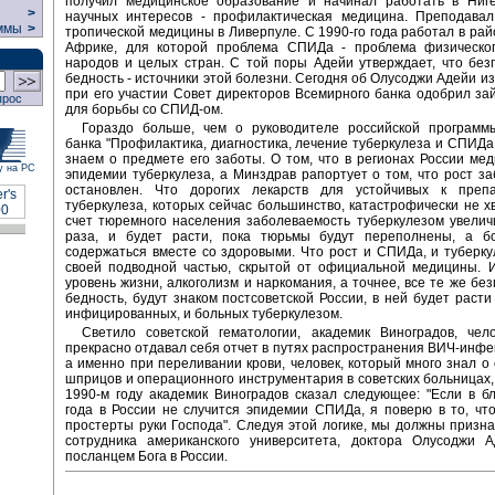
получил медицинское образование и начинал работать в Ниге
>
научных интересов - профилактическая медицина. Преподавал
ммы
>
тропической медицины в Ливерпуле. С 1990-го года работал в рай
Африке, для которой проблема СПИДа - проблема физическо
народов и целых стран. С той поры Адейи утверждает, что без
бедность - источники этой болезни. Сегодня об Олусоджи Адейи из
при его участии Совет директоров Всемирного банка одобрил за
прос
для борьбы со СПИД-ом.
Гораздо больше, чем о руководителе российской программ
банка "Профилактика, диагностика, лечение туберкулеза и СПИДа 
знаем о предмете его заботы. О том, что в регионах России мед
у на РС
эпидемии туберкулеза, а Минздрав рапортует о том, что рост з
остановлен. Что дорогих лекарств для устойчивых к пре
туберкулеза, которых сейчас большинство, катастрофически не хв
счет тюремного населения заболеваемость туберкулезом увелич
раза, и будет расти, пока тюрьмы будут переполнены, а б
содержаться вместе со здоровыми. Что рост и СПИДа, и туберк
своей подводной частью, скрытой от официальной медицины. И
уровень жизни, алкоголизм и наркомания, а точнее, все те же без
бедность, будут знаком постсоветской России, в ней будет расти
инфицированных, и больных туберкулезом.
Светило советской гематологии, академик Виноградов, чело
прекрасно отдавал себя отчет в путях распространения ВИЧ-инфек
а именно при переливании крови, человек, который много знал о
шприцов и операционного инструментария в советских больницах, 
1990-м году академик Виноградов сказал следующее: "Если в 
года в России не случится эпидемии СПИДа, я поверю в то, чт
простерты руки Господа". Следуя этой логике, мы должны призна
сотрудника американского университета, доктора Олусоджи 
посланцем Бога в России.