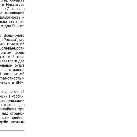
рии. Область
 в Институте
оне Сахары, в
го выживания
грамотность и
вестно то, что
йм для России
ы Всемирного
в России", мы
ики кричат об
аболеваемости
паратам форм
атает. Что за
ивается в два
ольные будут
улеза страшен
 пока низкий
грамотность и
 число и ВИЧ-
век, который
ции в России,
 стерилизации
так вот еще в
ближайшие три
о над страной
ть нигерийца,
Адейи личным