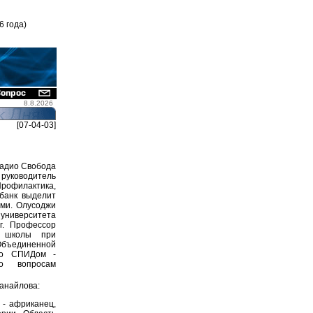
6 года)
8.8.2026
[07-04-03]
адио Свобода
 руководитель
офилактика,
 банк выделит
ями. Олусоджи
 университета
г. Профессор
й школы при
 Объединенной
со СПИДом -
о вопросам
Фанайлова:
 - африканец,