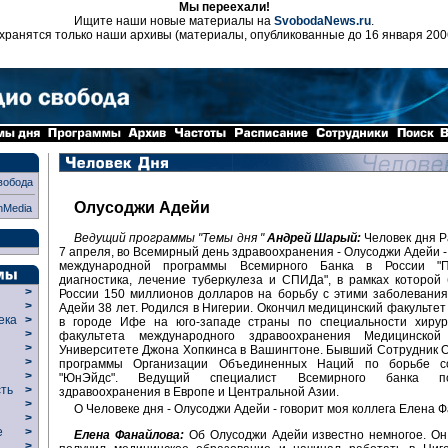
Мы переехали!
Ищите наши новые материалы на
SvobodaNews.ru
.
хранятся только наши архивы (материалы, опубликованные до 16 января 200
вобода
Олусоджи Адейи
nMedia
Ведущий программы "Темы дня "
Андрей Шарый:
Человек дня Р
7 апреля, во Всемирный день здравоохранения - Олусоджи Адейи -
международной программы Всемирного Банка в России "Пр
диагностика, лечение туберкулеза и СПИДа", в рамках которой
>
России 150 миллионов долларов на борьбу с этими заболевани
>
Адейи 38 лет. Родился в Нигерии. Окончил медицинский факультет
века
>
в городе Ифе на юго-западе страны по специальности хирур
>
факультета международного здравоохранения Медицинско
р
>
Университете Джона Хопкинса в Вашингтоне. Бывший Сотрудник
>
программы Организации Объединенных Наций по борьбе 
>
"ЮнЭйдс". Ведущий специалист Всемирного банка п
сть
>
здравоохранения в Европе и Центральной Азии.
>
О Человеке дня - Олусоджи Адейи - говорит моя коллега Елена 
>
ие
>
Елена Фанайлова:
Об Олусоджи Адейи известно немногое. Он
>