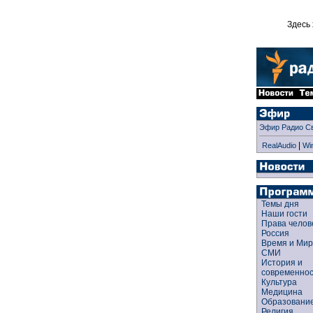
Здесь 
Эфир Радио С
|
RealAudio
Wi
Темы дня
Наши гости
Права чело
Россия
Время и Ми
СМИ
История и
современно
Культура
Медицина
Образован
Религия