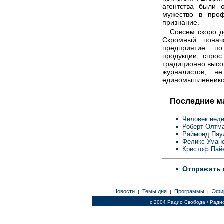
агентства были 
мужество в про
признание.
Совсем скоро д
Скромный понач
предприятие по
продукции, спрос
традиционно высо
журналистов, 
единомышленнико
Последние м
Человек неде
Роберт Олтм
Раймонд Пау
Феликс Уман
Кристоф Пай
Отправить 
Новости
Темы дня
Программы
Эфи
|
|
|
c 2004 Радио Свобода / Ради