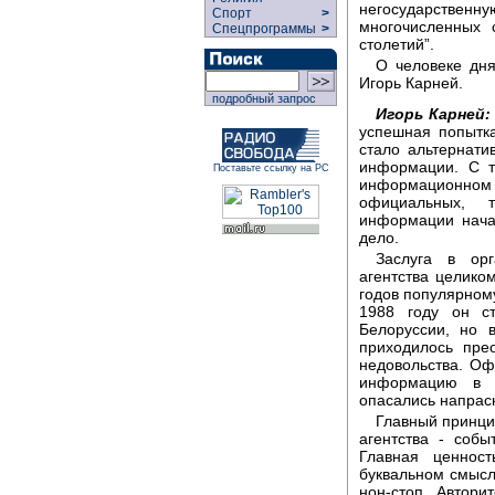
негосударствен
Спорт
>
многочисленных 
Спецпрограммы
>
столетий”.
О человеке дня
Игорь Карней.
подробный запрос
Игорь Карней:
успешная попытка
стало альтернати
информации. С т
Поставьте ссылку на РС
информационном
официальных, 
информации нача
дело.
Заслуга в орг
агентства целико
годов популярном
1988 году он с
Белоруссии, но 
приходилось пре
недовольства. Оф
информацию в ч
опасались напрас
Главный принци
агентства - собы
Главная ценнос
буквальном смысл
нон-стоп. Автор