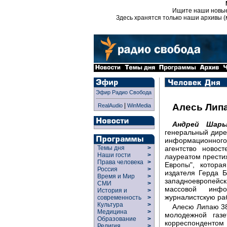
Ищите наши новы
Здесь хранятся только наши архивы (
Эфир Радио Свобода
|
Алесь Лип
RealAudio
WinMedia
Андрей Шары
генеральный дире
информационног
агентство новос
Темы дня
>
Наши гости
>
лауреатом прести
Права человека
>
Европы", котора
Россия
>
издателя Герда Б
Время и Мир
>
западноевропейск
СМИ
>
массовой инф
История и
>
журналистскую ра
современность
>
Культура
>
Алесю Липаю 38
Медицина
>
молодежной газ
Образование
>
корреспондентом 
Религия
>