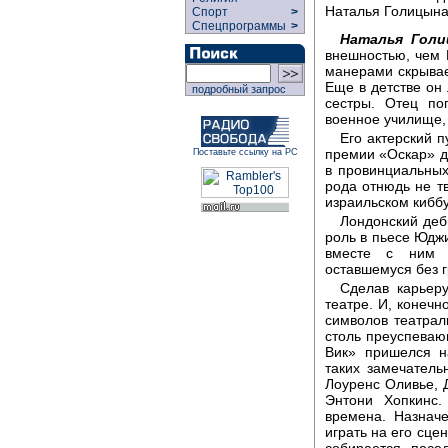
Наталья Голицына
Спорт
>
Спецпрограммы
>
Наталья Голи
внешностью, чем 
манерами скрывае
Еще в детстве он
подробный запрос
сестры. Отец по
военное училище, 
Его актерский 
премии «Оскар» д
Поставьте ссылку на РС
в провинциальных
рода отнюдь не т
израильском кибб
Лондонский деб
роль в пьесе Юдж
вместе с ним 
оставшемуся без г
Сделав карьеру
театре. И, конечн
символов театраль
столь преуспеваю
Вик» пришелся н
таких замечатель
Лоуренс Оливье, Д
Энтони Хопкинс
времена. Назнач
играть на его сцен
собирается посе