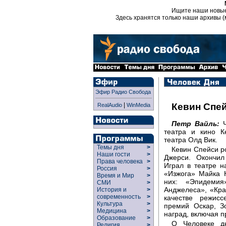
Ищите наши новы
Здесь хранятся только наши архивы (
Эфир Радио Свобода
|
Кевин Спе
RealAudio
WinMedia
Петр Вайль:
Ч
театра и кино К
театра Олд Вик.
Темы дня
>
Кевин Спейси р
Наши гости
>
Джерси. Окончил
Права человека
>
Играл в театре 
Россия
>
«Изжога» Майка 
Время и Мир
>
них: «Эпидемия
СМИ
>
Анджелеса», «Кра
История и
>
современность
>
качестве режис
Культура
>
премий Оскар, З
Медицина
>
наград, включая п
Образование
>
О Человеке д
Религия
>