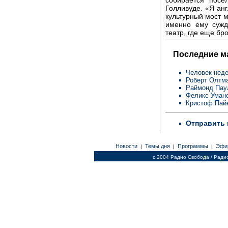
Голливуде. «Я анг
культурный мост м
именно ему сужд
театр, где еще бр
Последние м
Человек неде
Роберт Олтм
Раймонд Пау
Феликс Уман
Кристоф Пай
Отправить 
Новости
Темы дня
Программы
Эфи
|
|
|
c 2004 Радио Свобода / Ради