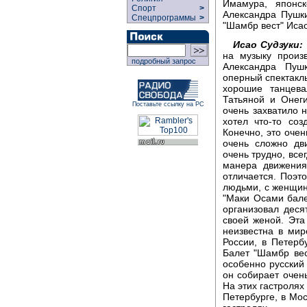
Имамура, японс
Спорт
>
Александра Пушки
Спецпрограммы
>
"Шамбр вест" Исао
Исао Судзуки:
на музыку произ
подробный запрос
Александра Пушк
оперный спектакль
хорошие танцев
Татьяной и Онег
Поставьте ссылку на РС
очень захватило 
хотел что-то соз
Конечно, это очен
очень сложно дви
очень трудно, вс
манера движения
отличается. Поэт
людьми, с женщин
"Маки Осами бале
организовал деся
своей женой. Эта
неизвестна в мир
России, в Петерб
Балет "Шамбр вес
особенно русский 
он собирает очен
На этих гастролях
Петербурге, в Мос