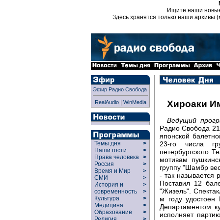
Ищите наши новы
Здесь хранятся только наши архивы (
Эфир Радио Свобода
|
Хироаки И
RealAudio
WinMedia
Ведущий прог
Радио Свобода 21-
японской балетно
23-го числа г
Темы дня
>
Наши гости
>
петербургского Т
Права человека
>
мотивам пушкинс
Россия
>
группу "Шамбр вес
Время и Мир
>
- так называется 
СМИ
>
Поставил 12 бале
История и
>
"Жизель". Спектак
современность
>
м году удостоен 
Культура
>
Медицина
>
Департаментом к
Образование
>
исполняет парти
Религия
>