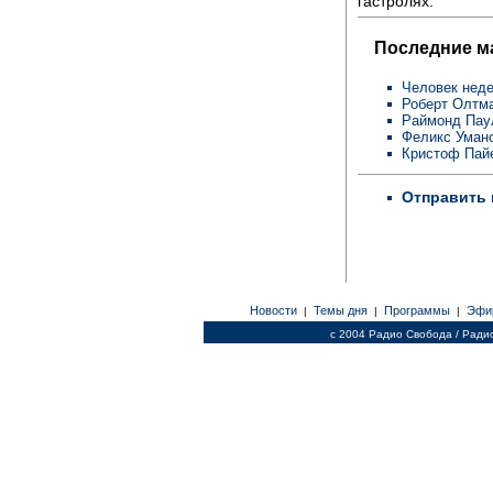
гастролях.
Последние м
Человек неде
Роберт Олтм
Раймонд Пау
Феликс Уман
Кристоф Пай
Отправить 
Новости
Темы дня
Программы
Эфи
|
|
|
c 2004 Радио Свобода / Ради