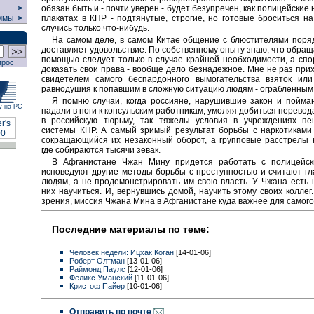
обязан быть и - почти уверен - будет безупречен, как полицейские 
>
плакатах в КНР - подтянутые, строгие, но готовые броситься н
ммы
>
случись только что-нибудь.
На самом деле, в самом Китае общение с блюстителями поря
доставляет удовольствие. По собственному опыту знаю, что обраща
помощью следует только в случае крайней необходимости, а спо
прос
доказать свои права - вообще дело безнадежное. Мне не раз при
свидетелем самого беспардонного вымогательства взяток или
равнодушия к попавшим в сложную ситуацию людям - ограбленным
Я помню случаи, когда россияне, нарушившие закон и пойма
у на РС
падали в ноги к консульским работникам, умоляя добиться перевод
в российскую тюрьму, так тяжелы условия в учреждениях пе
системы КНР. А самый зримый результат борьбы с наркотиками
сокращающийся их незаконный оборот, а групповые расстрелы 
где собираются тысячи зевак.
В Афганистане Чжан Мину придется работать с полицейск
исповедуют другие методы борьбы с преступностью и считают г
людям, а не продемонстрировать им свою власть. У Чжана есть 
них научиться. И, вернувшись домой, научить этому своих коллег.
зрения, миссия Чжана Мина в Афганистане куда важнее для самого
Последние материалы по теме:
Человек недели: Ицхак Коган
[14-01-06]
Роберт Олтман
[13-01-06]
Раймонд Паулс
[12-01-06]
Феликс Уманский
[11-01-06]
Кристоф Пайер
[10-01-06]
Отправить по почте