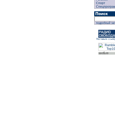
Спорт
Спецпрогра
подробный за
Поставьте ссылк