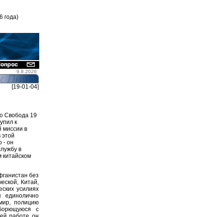
6 года)
9.8.2026
[19-01-04]
о Свобода 19
упил к
 миссии в
 этой
 - он
службу в
м китайском
фганистан без
еской, Китай,
еских усилиях
 единолично
мир, полицию
 борющуюся с
оей работе он