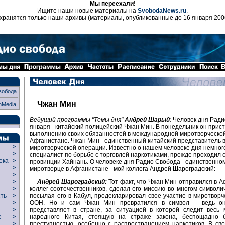
Мы переехали!
Ищите наши новые материалы на
SvobodaNews.ru
.
хранятся только наши архивы (материалы, опубликованные до 16 января 200
вобода
Чжан Мин
nMedia
Ведущий программы "Темы дня"
Андрей Шарый
:
Человек дня Ради
января - китайский полицейский Чжан Мин. В понедельник он прист
выполнению своих обязанностей в международной миротворческой
Афганистане. Чжан Мин - единственный китайский представитель в
>
миротворческой операции. Известно о нашем человеке дня немного
>
специалист по борьбе с торговлей наркотиками, прежде проходил 
века
>
провинции Хайнань. О человеке дня Радио Свобода - единственно
>
миротворце в Афганистане - мой коллега Андрей Шароградский:
р
>
Андрей Шароградский:
Тот факт, что Чжан Мин отправился в А
>
коллег-соотечественников, сделал его миссию во многом символич
>
посылая его в Кабул, продекларировал свое участие в миротворч
сть
>
ООН. Но и сам Чжан Мин превратился в символ – ведь он
>
представляет в стране, за ситуацией в которой следит весь 
>
народного Китая, стоящую на страже закона, беспощадно
ие
>
преступностью, особенно с распространением наркотиков. В св
>