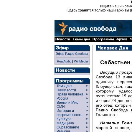
Ищите наши новы
Здесь хранятся только наши архивы (
Эфир Радио Свобода
|
Себастьен
RealAudio
WinMedia
Ведущий прогр
Свобода 13 янва
одиночку пересе
Клоувер стал, та
Темы дня
>
Наши гости
>
которому удал
Права человека
>
путешествие 19 д
Россия
>
и через 24 дня до
Время и Мир
>
его отец, который
СМИ
>
Радио Свобода г
История и
>
Голицына:
современность
>
Культура
>
Наталья Голи
Медицина
>
морской эпопее
Образование
>
Религия
>