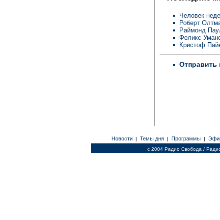
Человек неде
Роберт Олтм
Раймонд Пау
Феликс Уман
Кристоф Пай
Отправить 
Новости
Темы дня
Программы
Эфи
|
|
|
c 2004 Радио Свобода / Ради