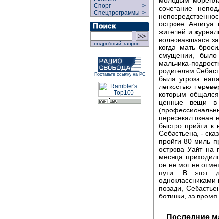
молодым мореплав
Спорт
>
сочетание непод
Спецпрограммы
>
непосредственнос
острове Антигуа
жителей и журнали
волновавшаяся за
подробный запрос
когда мать брос
смущении, было
мальчика-подрос
родителям Себаст
Поставьте ссылку на РС
была угроза напа
легкостью перевер
которым общался
ценные вещи в 
(профессиональны
пересекал океан н
быстро прийти к 
Себастьена, - ска
пройти 80 миль пр
острова Уайт на 
месяца приходило
он не мог не отме
пути. В этот 
одноклассниками п
позади, Себастье
ботинки, за время 
Последние м