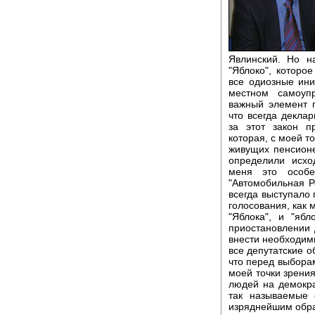
Явлинский. Но на
"Яблоко", которо
все одиозные ини
местном самоупр
важный элемент г
что всегда декла
за этот закон п
которая, с моей т
живущих пенсионе
определили исхо
меня это особе
"Автомобильная Ро
всегда выступало 
голосования, как 
"Яблока", и "яб
приостановлении д
внести необходим
все депутатские о
что перед выборам
моей точки зрения
людей на демократ
так называемые 
изряднейшим обра