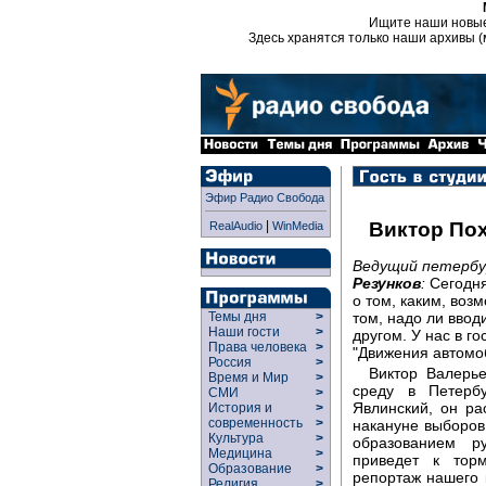
Ищите наши новы
Здесь хранятся только наши архивы (
Эфир Радио Свобода
|
Виктор По
RealAudio
WinMedia
Ведущий петербур
Резунков
:
Сегодня
о том, каким, воз
том, надо ли ввод
Темы дня
>
Наши гости
>
другом. У нас в г
Права человека
>
"Движения автомо
Россия
>
Виктор Валерье
Время и Мир
>
среду в Петерб
СМИ
>
Явлинский, он ра
История и
>
современность
>
накануне выборов
Культура
>
образованием р
Медицина
>
приведет к тор
Образование
>
репортаж нашего 
Религия
>