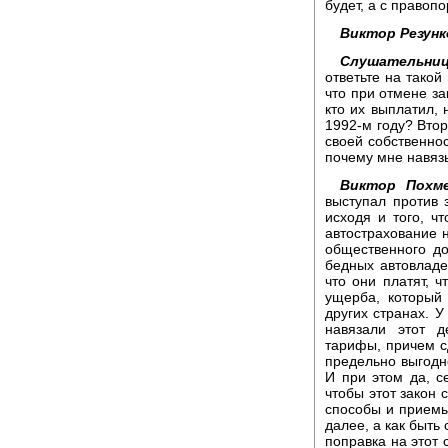
будет, а с правоп
Виктор Резунк
Слушательни
ответьте на такой
что при отмене за
кто их выплатил, 
1992-м году? Вто
своей собственнос
почему мне навяз
Виктор Похме
выступал против 
исходя и того, ч
автострахование н
общественного д
бедных автовладе
что они платят, 
ущерба, который
других странах. У
навязали этот д
тарифы, причем с
предельно выгодно
И при этом да, с
чтобы этот закон 
способы и приемы.
далее, а как быть
поправка на этот 