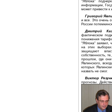
"Яблока" подчер
информации, Госд
может привести к 
Григорий Явли
и все. Это очень 
России потемкинс
Дмитрий Каз
фактическом под
понижения тарифо
"Яблока" заявил, 
на этих выборах
защищают влас
собственность, те
прошлое, где они
Явлинского, всег
которых Явлинск
назвать не смог.
Виктор Резунк
прогнозы. Действ