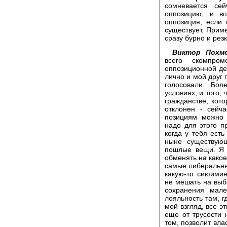
сомневается сей
оппозицию, и вп
оппозиция, если 
существует. Приме
сразу бурно и рез
Виктор Похме
всего скомпро
оппозиционной дея
лично и мой друг 
голосовали. Бол
условиях, и того,
гражданстве, кот
отклонен - сейч
позициям можно 
надо для этого п
когда у тебя есть
ныне существующ
пошлые вещи. Я 
обменять на какое
самые либеральны
какую-то сиюимин
не мешать на выб
сохранения мале
лояльность там, г
мой взгляд, все эт
еще от трусости 
том, позволит вла