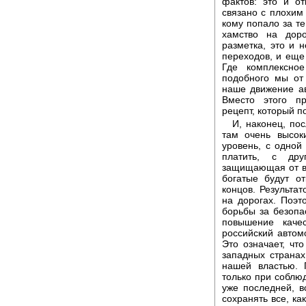
фактов: это и от
связано с плохим 
кому попало за те
хамство на доро
разметка, это и 
переходов, и еще
Где комплексно
подобного мы от
наше движение ав
Вместо этого п
рецепт, который п
И, наконец, по
там очень высок
уровень, с одно
платить, с дру
защищающая от вз
богатые будут о
концов. Результа
на дорогах. Поэ
борьбы за безопа
повышение каче
российский автом
Это означает, чт
западных странах
нашей властью.
только при соблюд
уже последней, 
сохранять все, ка