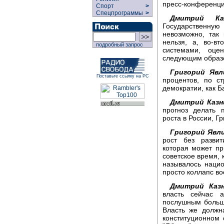
пресс-конференци
Спорт
>
Спецпрограммы
>
Дмитрий Каз
Государственную
невозможно, так 
нельзя, а, во-в
подробный запрос
системами, оце
следующим образ
Григорий Явл
Поставьте ссылку на РС
процентов, по с
демократии, как Б
Дмитрий Казн
прогноз делать 
роста в России, Г
Григорий Явли
рост без развит
которая может пр
советское время, к
называлось наци
просто коллапс во
Дмитрий Казн
власть сейчас 
послушным больши
Власть же должн
конституционном 