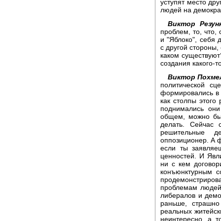
уступят место друг
людей на демократ
Виктор Резун
проблем, то, что,
и "Яблоко", себя 
с другой стороны,
каком существуют
создания какого-т
Виктор Похме
политической сц
формировались в 
как столпы этого 
поднимались они
общем, можно был
делать. Сейчас 
решительные д
оппозиционер. А ф
если ты заявляе
ценностей. И Явли
ни с кем договор
конъюнктурным с
продемонстриров
проблемам людей
либералов и демо
раньше, страшно
реальных житейски
неинтересно, а 