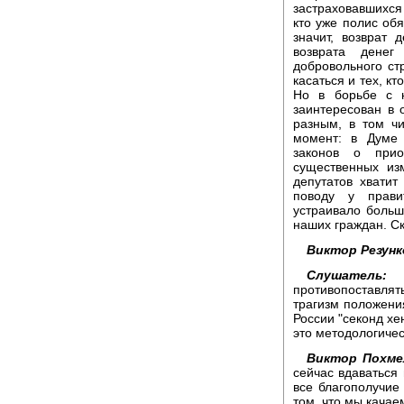
застраховавшихся 
кто уже полис об
значит, возврат 
возврата денег
добровольного ст
касаться и тех, кт
Но в борьбе с н
заинтересован в
разным, в том ч
момент: в Думе 
законов о прио
существенных из
депутатов хватит
поводу у прави
устраивало больш
наших граждан. С
Виктор Резунк
Слушатель:
Д
противопоставля
трагизм положения
России "секонд хен
это методологиче
Виктор Похме
сейчас вдаваться 
все благополучие
том, что мы качаем