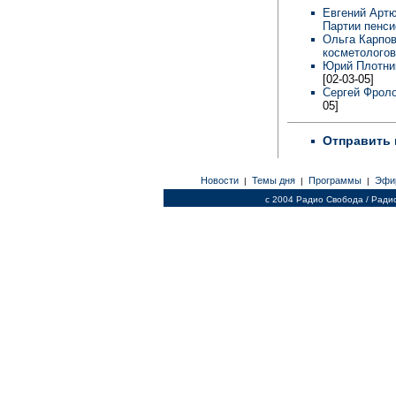
Евгений Артю
Партии пенси
Ольга Карпов
косметологов
Юрий Плотник
[02-03-05]
Сергей Фроло
05]
Отправить 
Новости
Темы дня
Программы
Эфи
|
|
|
c 2004 Радио Свобода / Ради