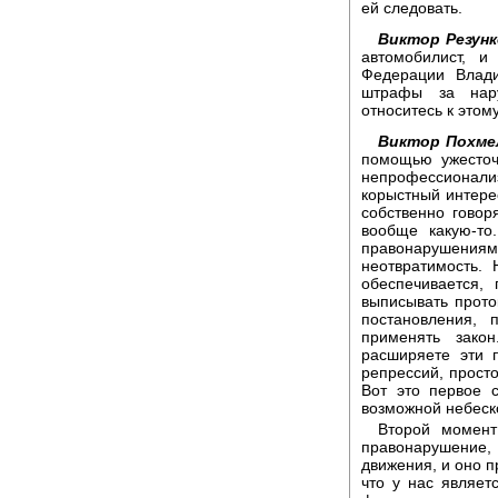
ей следовать.
Виктор Резунк
автомобилист, и
Федерации Влади
штрафы за нар
относитесь к этом
Виктор Похме
помощью ужесточ
непрофессионали
корыстный интерес
собственно гово
вообще какую-то
правонарушени
неотвратимость.
обеспечивается,
выписывать прото
постановления, 
применять закон
расширяете эти 
репрессий, просто
Вот это первое 
возможной небеск
Второй момент
правонарушение, 
движения, и оно п
что у нас являе