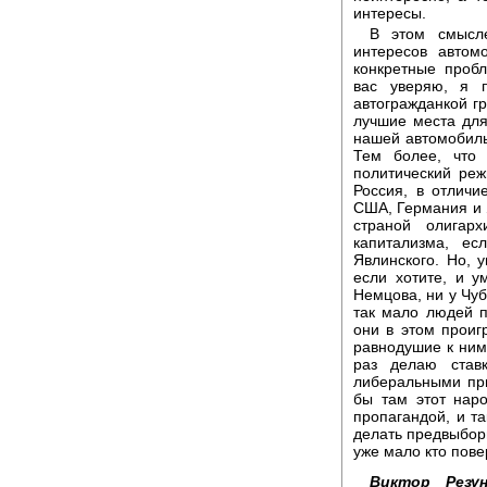
интересы.
В этом смысл
интересов автом
конкретные пробл
вас уверяю, я 
автогражданкой гр
лучшие места для
нашей автомобиль
Тем более, что 
политический реж
Россия, в отличи
США, Германия и Я
страной олигарх
капитализма, ес
Явлинского. Но, 
если хотите, и 
Немцова, ни у Чуб
так мало людей 
они в этом проиг
равнодушие к ним
раз делаю став
либеральными при
бы там этот нар
пропагандой, и та
делать предвыборн
уже мало кто пове
Виктор Резун