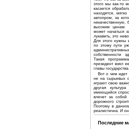
этого мы как-то 
касается обраба
находятся, мягко
автопром, за кот
некачественную, 
высоким ценам. 
может начаться з
лукавить, это нев
Для этого нужны 
по этому пути у
административн
собственности з
Такая программ
президент взял е
главы государства
Вот о чем идет
не на сырьевых о
играют свою важн
другая культура
имеющийся спрос 
влечет за собой
дорожного строит
Поэтому в данном
реалистична. И он
Последние м