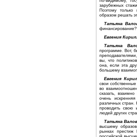
по-видимому, го
зарубежных стажи
Поэтому только 
образом решать э
Татьяна Вало
финансирование?
Евгения Кирил
Татьяна Вало
программе. Вот, 
преподавателями
вы, что политико
она, если эта др
большему взаимо
Евгения Кирил
свои собственные 
во взаимоотношен
сказать, взаимно
очень искренняя
различных стран. 
проводить свою 
людей других стра
Татьяна Валов
высшему образов
рынках престиж 
российской высшей