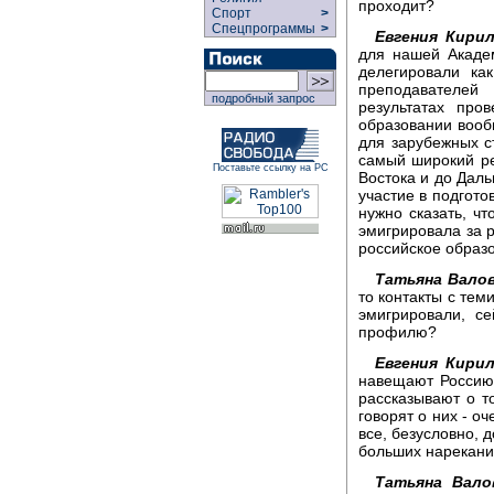
проходит?
Спорт
>
Спецпрограммы
>
Евгения Кирил
для нашей Акаде
делегировали ка
преподавателей
подробный запрос
результатах про
образовании вооб
для зарубежных с
самый широкий ре
Поставьте ссылку на РС
Востока и до Даль
участие в подгото
нужно сказать, ч
эмигрировала за р
российское образо
Татьяна Валов
то контакты с тем
эмигрировали, с
профилю?
Евгения Кирил
навещают Россию
рассказывают о то
говорят о них - о
все, безусловно, 
больших нарекани
Татьяна Вало