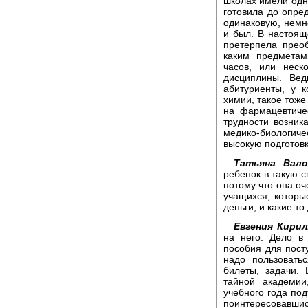
школах имели одн
готовила до опре
одинаковую, немн
и был. В настоящ
претерпела прео
каким предметам
часов, или неск
дисциплины. Вед
абитуриенты, у к
химии, такое тоже
на фармацевтиче
трудности возник
медико-биологич
высокую подготовк
Татьяна Вало
ребенок в такую с
потому что она оч
учащихся, которы
деньги, и какие то
Евгения Кирил
на него. Дело в
пособия для пост
надо пользовать
билеты, задачи.
тайной академии
учебного года под
поинтересовавшис