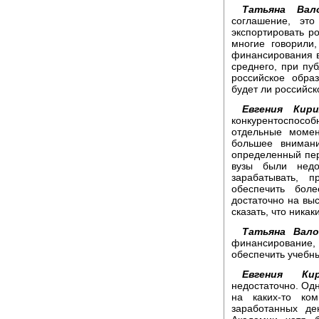
Татьяна Вало
соглашение, это
экспортировать р
многие говорили
финансирования в
среднего, при пуб
российское обра
будет ли российс
Евгения Кири
конкурентоспосо
отдельные момен
большее внимани
определенный пери
вузы были недо
зарабатывать, п
обеспечить бол
достаточно на вы
сказать, что ника
Татьяна Вало
финансирование, 
обеспечить учебн
Евгения Кир
недостаточно. Од
на каких-то ко
заработанных де