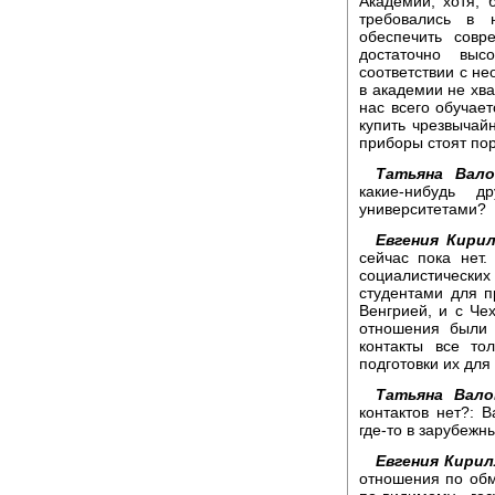
Академии, хотя, 
требовались в 
обеспечить сов
достаточно выс
соответствии с н
в академии не хва
нас всего обучает
купить чрезвычай
приборы стоят пор
Татьяна Вало
какие-нибудь д
университетами?
Евгения Кирил
сейчас пока нет
социалистически
студентами для п
Венгрией, и с Че
отношения были 
контакты все то
подготовки их для
Татьяна Вало
контактов нет?: 
где-то в зарубежн
Евгения Кирил
отношения по обм