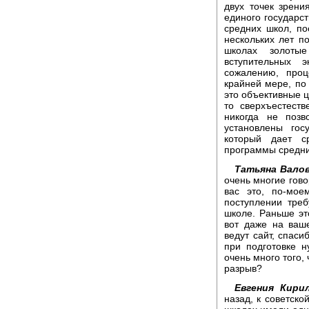
двух точек зрени
единого государст
средних школ, по
нескольких лет по
школах золоты
вступительных 
сожалению, проц
крайней мере, по
это объективные ц
то сверхъестест
никогда не позв
установлены гос
который дает с
программы средни
Татьяна Валов
очень многие гово
вас это, по-мо
поступлении треб
школе. Раньше эт
вот даже на ваш
ведут сайт, спаси
при подготовке 
очень много того, 
разрыв?
Евгения Кири
назад, к советско