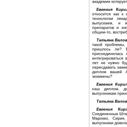
академии котируе
Евгения Кири
относится как к 
технологии лек
выпускаем, и и
препаратов и из
общем-то, востреб
Татьяна Валов
такой проблемы,
пришлось ли? 
присоединилась 
интегрироваться 
лет не нужно бу
пересдавать какие
диплом вашей А
экзамены?
Евгения Кири
наш диплом, д
выпускникам прих
Татьяна Валов
Евгения Кири
Соединенные Штаты
Марокко, Сирия
выпускники доволь