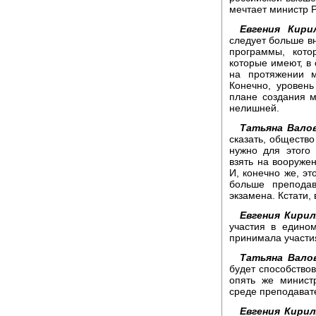
мечтает министр 
Евгения Кири
следует больше в
программы, кото
которые имеют, в
на протяжении м
Конечно, уровень
плане создания 
нелишней.
Татьяна Вало
сказать, общество
нужно для этого
взять на вооруже
И, конечно же, эт
больше преподав
экзамена. Кстати,
Евгения Кирил
участия в едино
принимала участи
Татьяна Вало
будет способствов
опять же минист
среде преподавате
Евгения Кирил