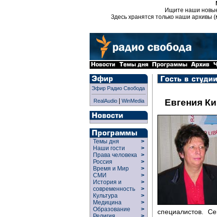
Ищите наши новы
Здесь хранятся только наши архивы (
Эфир Радио Свобода
|
Евгения К
RealAudio
WinMedia
Темы дня
>
Наши гости
>
Права человека
>
Россия
>
Время и Мир
>
СМИ
>
История и
>
современность
>
Культура
>
Медицина
>
Образование
>
специалистов. С
Религия
>