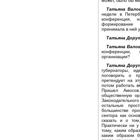
может, было бы м
Татьяна Вало
неделе в Петерб
конференция, 
формирование г
принимала в ней 
Татьяна Дору
Татьяна Валов
конференции, 
организации?
Татьяна Дору
губернаторы, и
поговорить о п
претендует на эт
потом работать в
Пришел Амосов
общественную ор
Законодательно
остальные про
большинстве про
сектора как осно
сказать и о том
Практически ни у
тому, каким обра
каким образом б