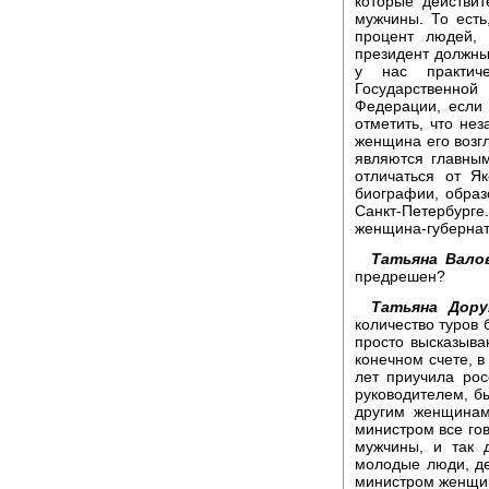
которые действит
мужчины. То есть
процент людей, 
президент должны 
у нас практич
Государственно
Федерации, если 
отметить, что нез
женщина его возгл
являются главны
отличаться от Я
биографии, образ
Санкт-Петербург
женщина-губернато
Татьяна Вало
предрешен?
Татьяна Дору
количество туров 
просто высказыва
конечном счете, в
лет приучила ро
руководителем, бы
другим женщинам
министром все гов
мужчины, и так 
молодые люди, де
министром женщин