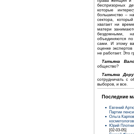
права женщин и р
беспризорных де
которые интере
большинство – на
сектора, которы
хватает ни време
матери занимают
бездомными, н
объединяются по
сами. И этому в
оценке экспертов
не работает. Это 
Татьяна Вало
общество?
Татьяна Дору
сотрудничать с 
выборов, и все.
Последние м
Евгений Артю
Партии пенси
Ольга Карпов
косметологов
Юрий Плотник
[02-03-05]