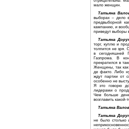
отрицательны. Мал
мало женщин.
Татьяна Вало
выборах – дело в
предвыборной ка
кампанию, и вообщ
приведут выборы в
Татьяна Дору
торг, куплю и про
толпится не зря.
в сегодняшней Г
Газпрома. В кон
прекратился в так
Женщины, так как 
де факто. Либо н
ждут партии от с
особенно не выст
Я это говорю до
лидерами о прод
Чем больше дене
возглавить какой-т
Татьяна Валов
Татьяна Дору
не было столько 
неприкосновенно