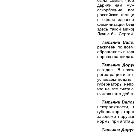
была семья, что
дарили нам, муж
оскорбление, п
российская женщи
в сфере здравоо
феминизация бедн
здесь такой мино
Лучше бы, Сергей 
Татьяна Вало
расклеен по всему
обращались в гор
порочат кандидата
Татьяна Дору
сегодня. Я пож
регистрации и что
успеваем подать,
губернаторы непр
что не все счита
считают, что дейс
Татьяна Валов
некорректности,
губернаторы город
заведомо наруша
нормы при агитац
Татьяна Дору