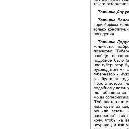
такого отторжения
Татьяна Дору
Татьяна Вало
Горизбирком жало
только конституц
поведения.
Татьяна Дору
количестве выбр
лозунгом: "Губе
вообще невежес
подобное было бы
нас губернатор б
руководителями с
губернатор - муж
как будто его ед
Просто позорит н
подобному лозунгу
где обращается:
моим соперникам 
"Губернатор это м
некоторые из кан
решили встать, 
населения". Так 
хочу, чтобы на 
неурядиц и как 