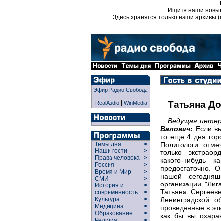
Ищите наши новы
Здесь хранятся только наши архивы (
Эфир Радио Свобода
|
Татьяна Д
RealAudio
WinMedia
Ведущая петерб
Валович:
Если вы
то еще 4 дня гор
Политологи отме
Темы дня
>
Наши гости
>
только экстрао
Права человека
>
какого-нибудь к
Россия
>
предостаточно. 
Время и Мир
>
нашей сегодняш
СМИ
>
организации "Лиг
История и
>
Татьяна Сергеев
современность
>
Ленинградской о
Культура
>
Медицина
>
проведенные в эти
Образование
>
как бы вы охара
Религия
>