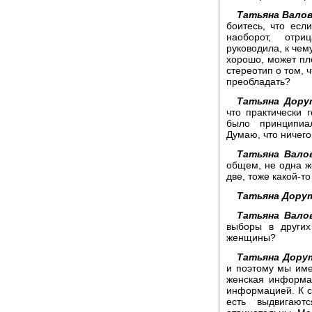
Татьяна Валов
боитесь, что есл
наоборот, отр
руководила, к чем
хорошо, может пл
стереотип о том, 
преобладать?
Татьяна Дору
что практически 
было принципиал
Думаю, что ничего 
Татьяна Вало
общем, не одна ж
две, тоже какой-то
Татьяна Дору
Татьяна Вало
выборы в других
женщины?
Татьяна Дору
и поэтому мы име
женская информа
информацией. К с
есть выдвигают