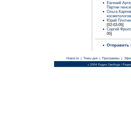
Евгений Артю
Партии пенси
Ольга Карпов
косметологов
Юрий Плотник
[02-03-05]
Сергей Фроло
05]
Отправить 
Новости
Темы дня
Программы
Эфи
|
|
|
c 2004 Радио Свобода / Ради