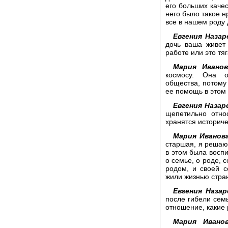
его больших качес
него было такое н
все в нашем роду 
Евгения Назар
дочь ваша живет
работе или это тя
Мария Иванов
космосу. Она о
общества, потому 
ее помощь в этом 
Евгения Назар
щепетильно отно
хранятся историч
Мария Иванов
старшая, я решаю.
в этом была воспи
о семье, о роде, 
родом, и своей с
жили жизнью стра
Евгения Назар
после гибели семь
отношение, какие
Мария Иванов