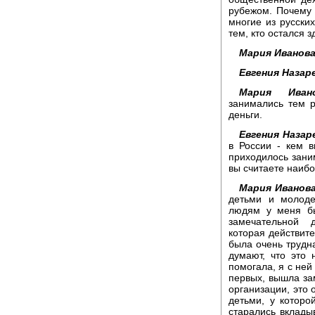
рубежом. Почему 
многие из русски
тем, кто остался з
Мария Иванов
Евгения Назар
Мария Ивано
занимались тем р
деньги.
Евгения Назар
в России - кем 
приходилось заним
вы считаете наиб
Мария Иванов
детьми и молод
людям у меня бы
замечательной 
которая действит
была очень трудна
думают, что это 
помогала, я с ней
первых, вышла за
организации, это 
детьми, у которо
старались вклады