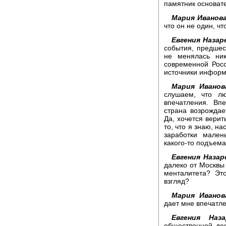
памятник основате
Мария Иванов
что он не один, чт
Евгения Назар
события, предшес
не менялась ник
современной Росс
источники информ
Мария Иванов
слушаем, что лю
впечатления. Впе
страна возрождае
Да, хочется верить
то, что я знаю, н
заработки мален
какого-то подъема
Евгения Назар
далеко от Москвы 
менталитета? Эт
взгляд?
Мария Иванов
дает мне впечатле
Евгения Наза
общественной де