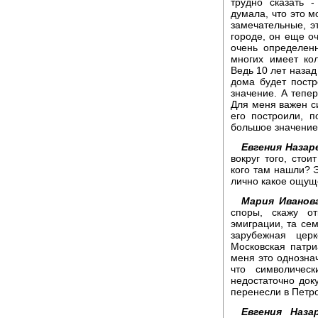
трудно сказать 
думала, что это м
замечательные, э
городе, он еще оч
очень определен
многих имеет ко
Ведь 10 лет назад
дома будет пост
значение. А тепер
Для меня важен си
его построили, п
большое значение
Евгения Назар
вокруг того, стои
кого там нашли? 
лично какое ощу
Мария Иванов
споры, скажу о
эмиграции, та сем
зарубежная церк
Московская патри
меня это однознач
что символичес
недостаточно доку
перенесли в Петр
Евгения Назар