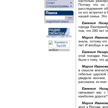
настолько реагиро
Спорт
>
Потому что он 
Спецпрограммы
>
расследования об
он его встретил в
нашей семье. Это
подробный запрос
Евгения Наза
города Екатеринбу
том, что 280 лет 
Мария Иванов
Поставьте ссылку на РС
знала, потому что
лет. И вообще я зн
Евгения Назар
этой поездки. На
были к тому, что з
Мария Иванов
в смысле впечатл
гибелью царской 
увидели воочию, 
рассказов, из книг.
Евгения Наза
связывает вас с 
наиболее дорога?
Мария Иванов
долг к России, ко