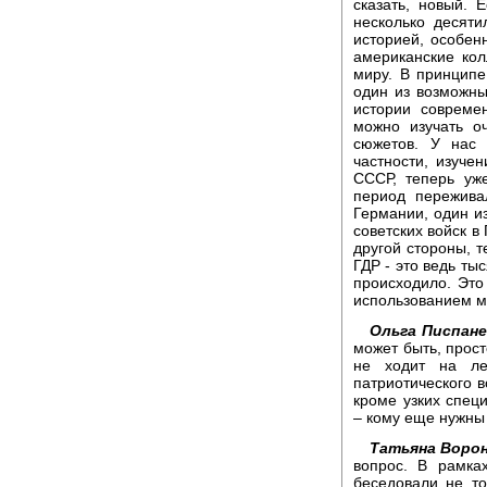
сказать, новый. 
несколько десяти
историей, особен
американские кол
миру. В принципе,
один из возможных
истории совреме
можно изучать о
сюжетов. У нас
частности, изуче
СССР, теперь уже
период пережива
Германии, один из
советских войск в 
другой стороны, т
ГДР - это ведь тыс
происходило. Это
использованием м
Ольга Писпане
может быть, прост
не ходит на ле
патриотического 
кроме узких спец
– кому еще нужны 
Татьяна Ворон
вопрос. В рамка
беседовали не т