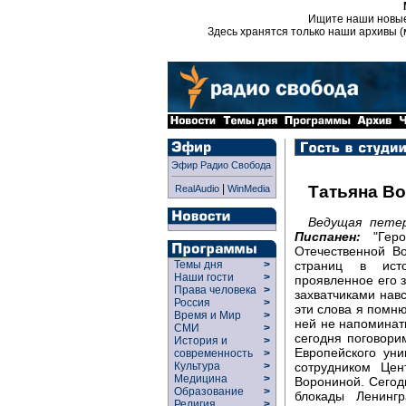
Ищите наши новы
Здесь хранятся только наши архивы (
Эфир Радио Свобода
|
Татьяна В
RealAudio
WinMedia
Ведущая петер
Писпанен:
"Геро
Отечественной В
страниц в ист
Темы дня
>
Наши гости
>
проявленное его 
Права человека
>
захватчиками навс
Россия
>
эти слова я помню
Время и Мир
>
ней не напоминать
СМИ
>
сегодня поговори
История и
>
Европейского ун
современность
>
сотрудником Цен
Культура
>
Медицина
>
Ворониной. Сегод
Образование
>
блокады Ленинг
Религия
>