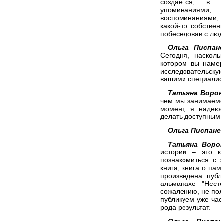
создается, в 
упоминаниями,
воспоминаниями, 
какой-то собстве
побеседовав с лю
Ольга Писпан
Сегодня, наскол
котором вы намер
исследовательск
вашими специалист
Татьяна Ворон
чем мы занимаемс
момент, я надею
делать доступным 
Ольга Писпане
Татьяна Воро
истории – это 
познакомиться с 
книга, книга о пам
произведена пуб
альманахе "Нес
сожалению, не пол
публикуем уже час
рода результат.
Ольга Писпан