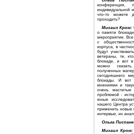
конференция, 
индивидуальной и
что-то можете 
проходить?
Михаил Кром:
о памяти блокадн
мероприятие. Все 
с общественнос
корпуса, в частно
будут участвоват
ветераны, те, к
блокаде, и вот 
можно сказать,
полученных матер
сегодняшнего ме
блокады. И вот 
мнениями и таку
очень маститые
проблемой - исто
юные исследоват
нашего Центра ус
применить новые м
интервью, их анал
Ольга Писпане
Михаил Кром: