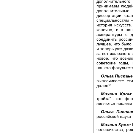
дополнительного
принимаем людей
дополнительные 
диссертации, ста
специальностям –
история искусств.
конечно, и в на
аспирантуры с 
соединить россий
лучшее, что было 
и теперь уже даж
за вот железного 
новое, что возни
советские годы,
нашего факультета
Ольга Писпане
выплачиваете ст
далее?
Михаил Кром:
тройка" - это ф
являются нашими 
Ольга Писпан
российской науки 
Михаил Кром:
человечества, ре