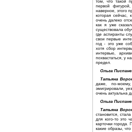
том, что такой п
первой фигурой,
наверное, этого п
которая сейчас, 
очень далеко отс
как я уже сказал
существовала обу
где аспиранты слу
свои первые инте
год - это уже со
хотя сбор интерв
интервью, архи
похвастаться, у н
предел.
Ольга Писпане
Татьяна Воро
даже, по-моему
эмигрировали, уез
очень актуальна д
Ольга Писпане
Татьяна Воро
становится, стала
для кого-то это ч
карточки города. 
какие образы, что