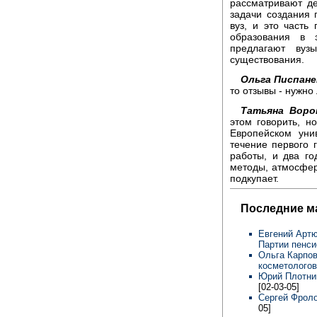
рассматривают де
задачи создания 
вуз, и это часть
образования в э
предлагают вуз
существования.
Ольга Писпане
то отзывы - нужно
Татьяна Воро
этом говорить, н
Европейском уни
течение первого 
работы, и два го
методы, атмосфера
подкупает.
Последние м
Евгений Артю
Партии пенси
Ольга Карпов
косметологов
Юрий Плотник
[02-03-05]
Сергей Фроло
05]