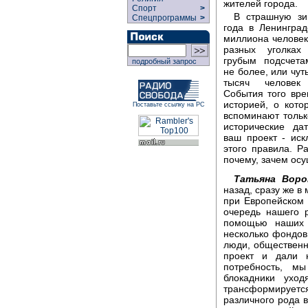
жителей города.
Спорт
>
В страшную зи
Спецпрограммы
>
года в Ленинград
миллиона человек
разных уголка
грубым подсчета
подробный запрос
не более, или чут
тысяч человек
События того вре
историей, о кото
Поставьте ссылку на РС
вспоминают тольк
исторические дат
ваш проект - иск
этого правила. Ра
почему, зачем ос
Татьяна Воро
назад, сразу же в
при Европейском 
очередь нашего 
помощью наших 
несколько фондов
люди, общественн
проект и дали 
потребность, м
блокадники ухо
трансформирует
различного рода 