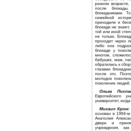
разном возрасте,
после блокады
блокадниками. Т
семейной истор
приходили и бесе
блокаде не знают,
той или иной степ
не только. Блокад
проходит через 
либо она подраз
блокаде у покол
многом, сложилос
бабушек, мам, пап
обратились к сбор
глазами блокадни
после это. Поэт
молодое поколени
поколение людей, 
Ольга Писпан
Европейского у
университет, когд
Михаил Кром:
основан в 1994-м
Анатолия Алекса
двери и приня
учреждения, ка